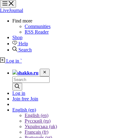
?
?
?
?
LiveJournal
Find more
Communities
RSS Reader
Shop
Help
Search
Log in
`
shakko.ru
Log in
Join free
Join
English
(en)
English (en)
Русский (ru)
Українська (uk)
Français (fr)
Português (pt)