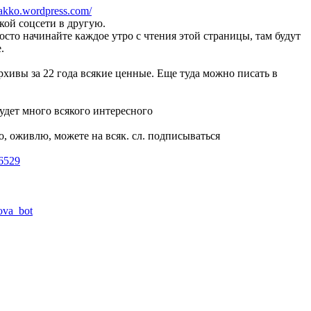
shakko.wordpress.com/
кой соцсети в другую.
росто начинайте каждое утро с чтения этой страницы, там будут
.
архивы за 22 года всякие ценные. Еще туда можно писать в
удет много всякого интересного
о, оживлю, можете на всяк. сл. подписываться
16529
rova_bot