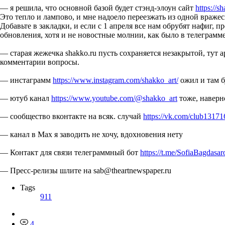
— я решила, что основной базой будет стэнд-элоун сайт
https://
Это тепло и лампово, и мне надоело переезжать из одной вражес
Добавьте в закладки, и если с 1 апреля все нам обрубят нафиг, п
обновления, хотя и не новостные молнии, как было в телеграмме
— старая жежечка shakko.ru пусть сохраняется незакрытой, тут 
комментарии вопросы.
— инстаграмм
https://www.instagram.com/shakko_art/
ожил и там б
— ютуб канал
https://www.youtube.com/@shakko_art
тоже, наверн
— сообщество вконтакте на всяк. случай
https://vk.com/club1317
— канал в Мах я заводить не хочу, вдохновения нету
— Контакт для связи телеграммный бот
https://t.me/SofiaBagdasa
— Пресс-релизы шлите на sab@theartnewspaper.ru
Tags
911
4