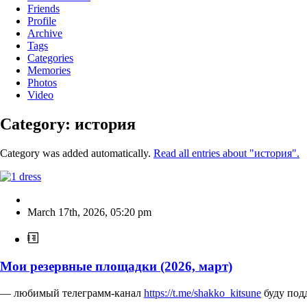
Friends
Profile
Archive
Tags
Categories
Memories
Photos
Video
Category: история
Category was added automatically.
Read all entries about "история".
March 17th, 2026
,
05:20 pm
Мои резервные площадки (2026, март)
— любимый телеграмм-канал
https://t.me/shakko_kitsune
буду под