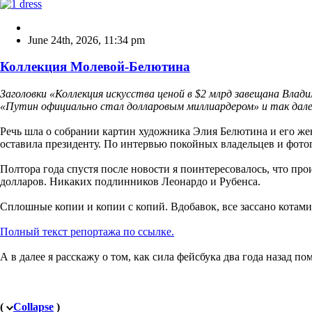
June 24th, 2026
,
11:34 pm
Коллекция Молевой-Белютина
Заголовки «Коллекция искусства ценой в $2 млрд завещана Влад
«Путин официально стал долларовым миллиардером» и так далее
Речь шла о собрании картин художника Элия Белютина и его же
оставила президенту. По интервью покойных владельцев и фотог
Полтора года спустя после новости я поинтересовалось, что пр
долларов. Никаких подлинников Леонардо и Рубенса.
Сплошные копии и копии с копий. Вдобавок, все зассано котами
Полный текст репортажа по ссылке.
А в далее я расскажу о том, как сила фейсбука два года назад по
(
Collapse
)