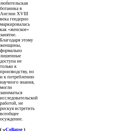
любительская
ботаника в
Англии XVIII
века гендерно
маркировалась
как «женское»
занятие.
Благодаря этому
женщины,
формально
лишенные
доступа не
только к
производству, но
и к потреблению
научного знания,
могли
заниматься
исследовательской
работой, не
рискуя встретить
всеобщее
осуждение.
(
Collapse
)