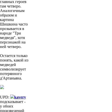
главных героев
там четверо.
Аналогичным
образом и
картина
Шишкина часто
прозывается в
народе "Три
медведя", хотя
персонажей на
ней четверо.
Остается только
понять, какой из
медведей
символизирует
потерянного
д'Артаньяна.
UPD:
kavery
подсказывает -
у обоих
произведений