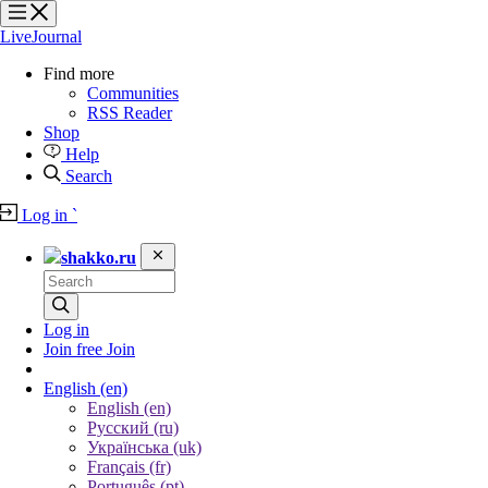
?
?
?
?
LiveJournal
Find more
Communities
RSS Reader
Shop
Help
Search
Log in
`
shakko.ru
Log in
Join free
Join
English
(en)
English (en)
Русский (ru)
Українська (uk)
Français (fr)
Português (pt)