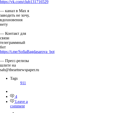
https://vk.com/club131716529
— канал в Мах я
заводить не хочу,
вдохновения
нету
— Контакт для
связи
телеграммный
бот
https://t.me/SofiaBagdasarova_bot
— Пресс-релизы
шлите на
sab@theartnewspaper.ru
Tags
911
4
Leave a
comment