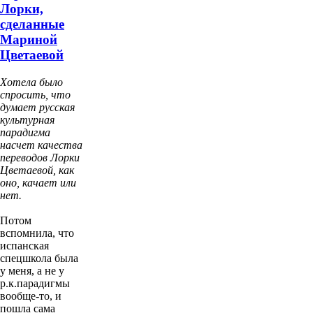
Лорки,
сделанные
Мариной
Цветаевой
Хотела было
спросить, что
думает русская
культурная
парадигма
насчет качества
переводов Лорки
Цветаевой, как
оно, качает или
нет.
Потом
вспомнила, что
испанская
спецшкола была
у меня, а не у
р.к.парадигмы
вообще-то, и
пошла сама