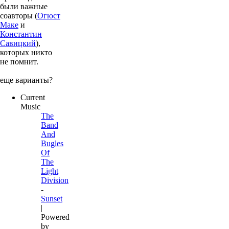
были важные
соавторы (
Огюст
Маке
и
Константин
Савицкий
),
которых никто
не помнит.
еще варианты?
Current
Music
The
Band
And
Bugles
Of
The
Light
Division
-
Sunset
|
Powered
by