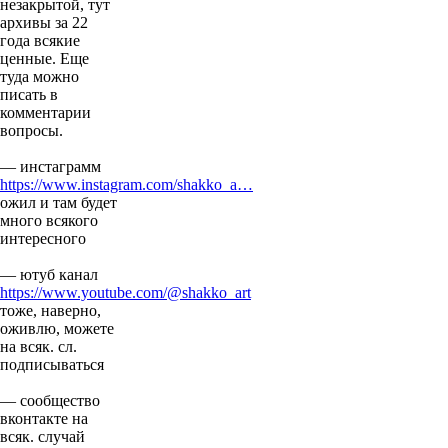
незакрытой, тут
архивы за 22
года всякие
ценные. Еще
туда можно
писать в
комментарии
вопросы.
— инстаграмм
https://www.instagram.com/shakko_a…
ожил и там будет
много всякого
интересного
— ютуб канал
https://www.youtube.com/@shakko_art
тоже, наверно,
оживлю, можете
на всяк. сл.
подписываться
— сообщество
вконтакте на
всяк. случай