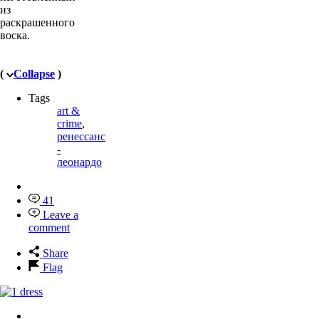
из
раскрашенного
воска.
(
Collapse
)
Tags
art &
crime
,
ренессанс
-
леонардо
41
Leave a
comment
Share
Flag