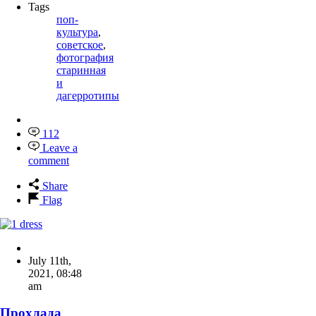
Tags
поп-
культура
,
советское
,
фотография
старинная
и
дагерротипы
112
Leave a
comment
Share
Flag
July 11th,
2021
,
08:48
am
Прохлада