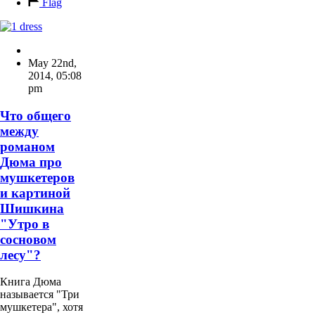
Flag
May 22nd,
2014
,
05:08
pm
Что общего
между
романом
Дюма про
мушкетеров
и картиной
Шишкина
"Утро в
сосновом
лесу"?
Книга Дюма
называется "Три
мушкетера", хотя