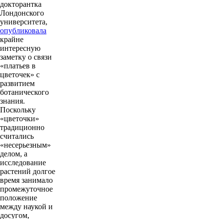
докторантка
Лондонского
университета,
опубликовала
крайне
интересную
заметку о связи
«платьев в
цветочек» с
развитием
ботанического
знания.
Поскольку
«цветочки»
традиционно
считались
«несерьезным»
делом, а
исследование
растений долгое
время занимало
промежуточное
положение
между наукой и
досугом,