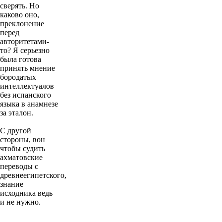
сверять. Но
каково оно,
преклонение
перед
авторитетами-
то? Я серьезно
была готова
принять мнение
бородатых
интеллектуалов
без испанского
языка в анамнезе
за эталон.
С другой
стороны, вон
чтобы судить
ахматовские
переводы с
древнеегипетского,
знание
исходника ведь
и не нужно.