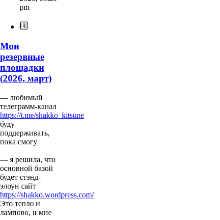
pm
Мои
резервные
площадки
(2026, март)
— любимый
телеграмм-канал
https://t.me/shakko_kitsune
буду
поддерживать,
пока смогу
— я решила, что
основной базой
будет стэнд-
элоун сайт
https://shakko.wordpress.com/
Это тепло и
лампово, и мне