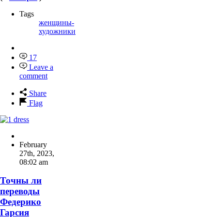
Tags
женщины-
художники
17
Leave a
comment
Share
Flag
February
27th, 2023
,
08:02 am
Точны ли
переводы
Федерико
Гарсия