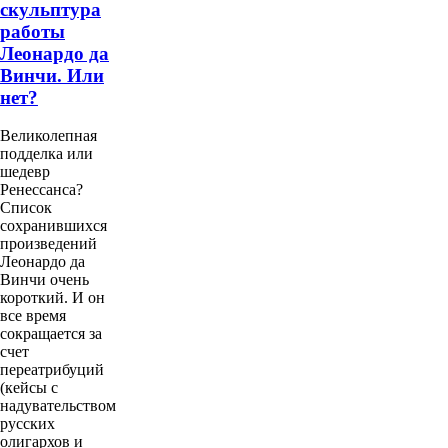
скульптура
работы
Леонардо да
Винчи. Или
нет?
Великолепная
подделка или
шедевр
Ренессанса?
Список
сохранившихся
произведений
Леонардо да
Винчи очень
короткий. И он
все время
сокращается за
счет
переатрибуций
(кейсы с
надувательством
русских
олигархов и