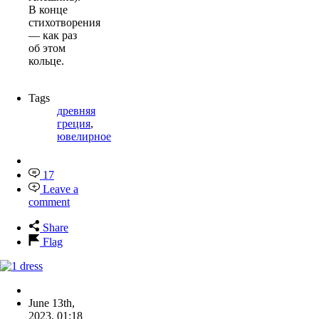
В конце
стихотворения
— как раз
об этом
кольце.
Tags
древняя
греция
,
ювелирное
17
Leave a
comment
Share
Flag
June 13th,
2023
,
01:18