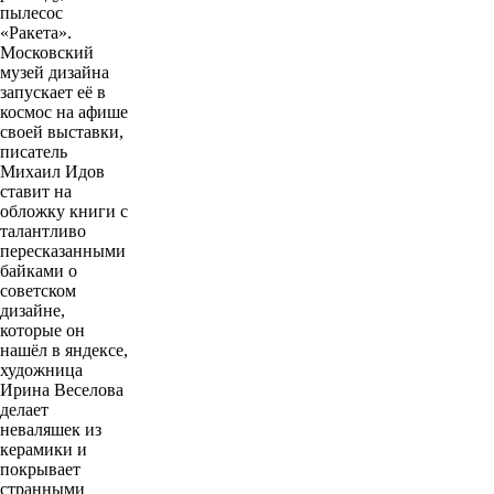
пылесос
«Ракета».
Московский
музей дизайна
запускает её в
космос на афише
своей выставки,
писатель
Михаил Идов
ставит на
обложку книги с
талантливо
пересказанными
байками о
советском
дизайне,
которые он
нашёл в яндексе,
художница
Ирина Веселова
делает
неваляшек из
керамики и
покрывает
странными