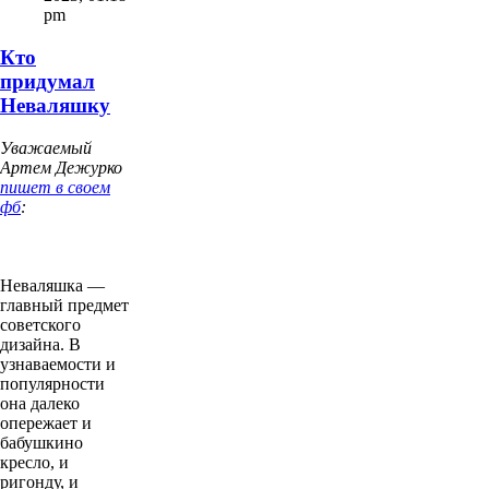
pm
Кто
придумал
Неваляшку
Уважаемый
Артем Дежурко
пишет в своем
фб
:
Неваляшка —
главный предмет
советского
дизайна. В
узнаваемости и
популярности
она далеко
опережает и
бабушкино
кресло, и
ригонду, и