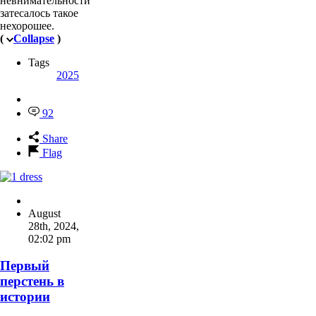
невнимательности
затесалось такое
нехорошее.
(
Collapse
)
Tags
2025
92
Share
Flag
August
28th, 2024
,
02:02 pm
Первый
перстень в
истории