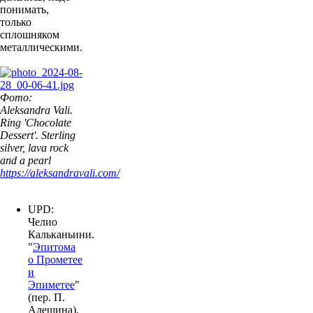
понимать,
только
сплошняком
металлическими.
Фото:
Aleksandra Vali.
Ring 'Chocolate
Dessert'. Sterling
silver, lava rock
and a pearl
https://aleksandravali.com/
UPD:
Челио
Кальканьини.
"
Эпитома
о Прометее
и
Эпиметее
"
(пер. П.
Алешина).