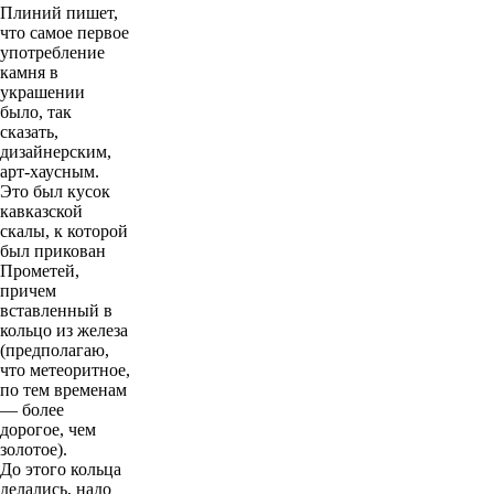
Плиний пишет,
что самое первое
употребление
камня в
украшении
было, так
сказать,
дизайнерским,
арт-хаусным.
Это был кусок
кавказской
скалы, к которой
был прикован
Прометей,
причем
вставленный в
кольцо из железа
(предполагаю,
что метеоритное,
по тем временам
— более
дорогое, чем
золотое).
До этого кольца
делались, надо