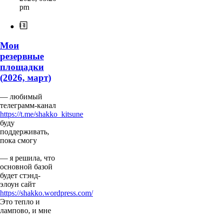
pm
Мои
резервные
площадки
(2026, март)
— любимый
телеграмм-канал
https://t.me/shakko_kitsune
буду
поддерживать,
пока смогу
— я решила, что
основной базой
будет стэнд-
элоун сайт
https://shakko.wordpress.com/
Это тепло и
лампово, и мне