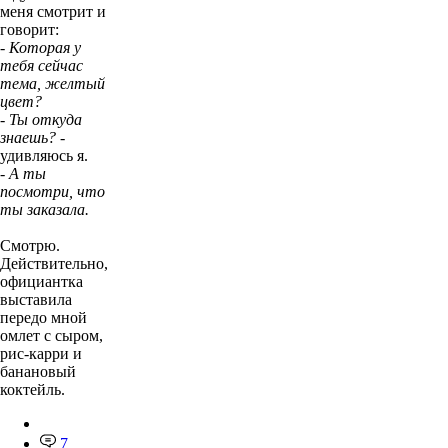
меня смотрит и
говорит:
- Которая у
тебя сейчас
тема, желтый
цвет?
- Ты откуда
знаешь? -
удивляюсь я.
- А ты
посмотри, что
ты заказала.
Смотрю.
Действительно,
официантка
выставила
передо мной
омлет с сыром,
рис-карри и
банановый
коктейль.
7