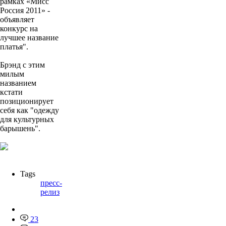
рамках «Мисс
Россия 2011» -
объявляет
конкурс на
лучшее название
платья".
Брэнд с этим
милым
названием
кстати
позиционирует
себя как "одежду
для культурных
барышень".
Tags
пресс-
релиз
23