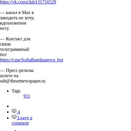
https://vk.com/club131716529
— канал в Мах я
заводить не хочу,
вдохновения
нету
— Контакт для
связи
телеграммный
бот
https://t.me/SofiaBagdasarova_bot
— Пресс-релизы
шлите на
sab@theartnewspaper.ru
Tags
911
4
Leave a
comment