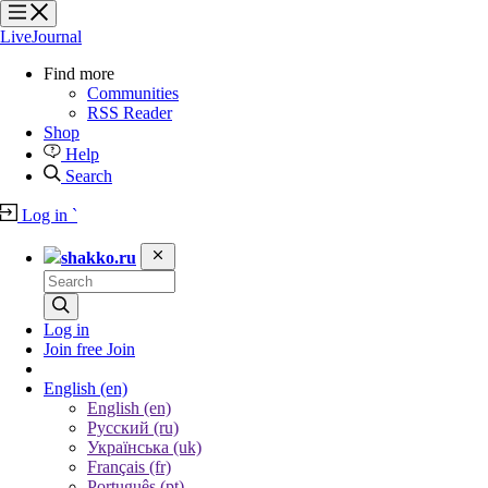
?
?
?
?
LiveJournal
Find more
Communities
RSS Reader
Shop
Help
Search
Log in
`
shakko.ru
Log in
Join free
Join
English
(en)
English (en)
Русский (ru)
Українська (uk)
Français (fr)
Português (pt)