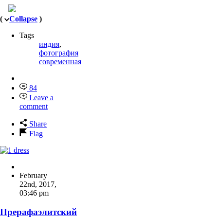
(
Collapse
)
Tags
индия
,
фотография
современная
84
Leave a
comment
Share
Flag
February
22nd, 2017
,
03:46 pm
Прерафаэлитский