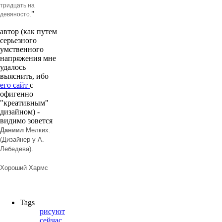
тридцать на
"
девяносто.
автор (как путем
серьезного
умственного
напряжения мне
удалось
выяснить, ибо
его сайт
с
офигенно
"креативным"
дизайном) -
видимо зовется
Даниил
Мелких.
(Дизайнер у А.
Лебедева).
Хороший Хармс
Tags
рисуют
сейчас