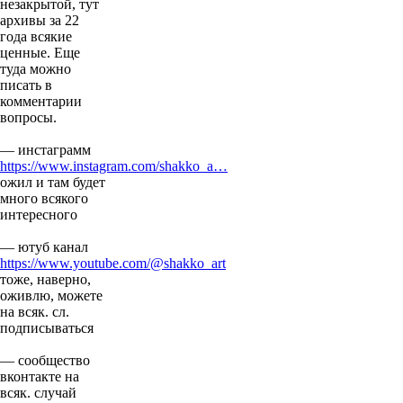
незакрытой, тут
архивы за 22
года всякие
ценные. Еще
туда можно
писать в
комментарии
вопросы.
— инстаграмм
https://www.instagram.com/shakko_a…
ожил и там будет
много всякого
интересного
— ютуб канал
https://www.youtube.com/@shakko_art
тоже, наверно,
оживлю, можете
на всяк. сл.
подписываться
— сообщество
вконтакте на
всяк. случай