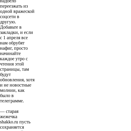
надоело
переезжать из
одной вражеской
соцсети в
другую.
Добавьте в
закладки, и если
с 1 апреля все
нам обрубят
нафиг, просто
начинайте
каждое утро с
чтения этой
страницы, там
будут
обновления, хотя
и не новостные
молнии, как
было в
телеграмме.
— старая
жежечка
shakko.ru пусть
сохраняется