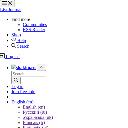
?
?
?
?
LiveJournal
Find more
Communities
RSS Reader
Shop
Help
Search
Log in
`
shakko.ru
Log in
Join free
Join
English
(en)
English (en)
Русский (ru)
Українська (uk)
Français (fr)
Português (pt)