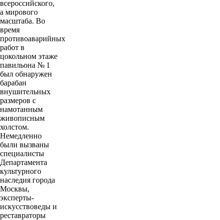
всероссийского,
а мирового
масштаба. Во
время
противоаварийных
работ в
цокольном этаже
павильона № 1
был обнаружен
барабан
внушительных
размеров с
намотанным
живописным
холстом.
Немедленно
были вызваны
специалисты
Департамента
культурного
наследия города
Москвы,
эксперты-
искусствоведы и
реставраторы