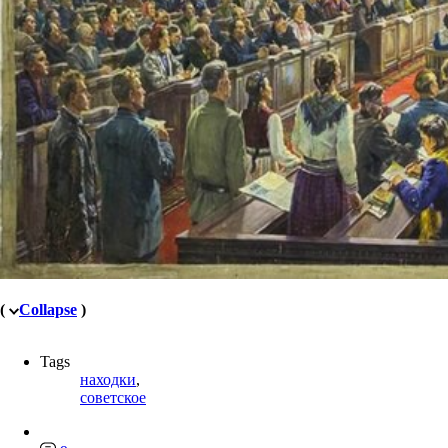
(
Collapse
)
Tags
находки
,
советское