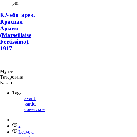
pm
К.Чеботарев.
Красная
Армия
(Marseillaise
Fortissimo).
1917
Музей
Татарстана,
Казань
Tags
avant-
garde
,
советское
2
Leave a