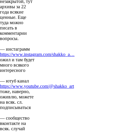
незакрытой, тут
архивы за 22
года всякие
ценные. Еще
туда можно
писать в
комментарии
вопросы.
— инстаграмм
https://www.instagram.com/shakko_a…
ожил и там будет
много всякого
интересного
— ютуб канал
https://www.youtube.com/@shakko_art
тоже, наверно,
оживлю, можете
на всяк. сл.
подписываться
— сообщество
вконтакте на
всяк. случай