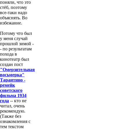
поняли, что это
стёб, поэтому
все-таки надо
объяснять. Во
избежание.
Потому что был
у меня случай
прошлой зимой -
- по результатам
похода в
кинотеатр был
создан пост
"Омерзительная
восьмерка"
Тарантино -
ремейк
советского
фильма 1934
года
-- кто не
читал, очень
рекомендую.
(Также без
ознакомления с
тем текстом