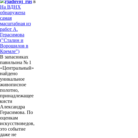
rjadovoj_rus
в
На ВДНХ
обнаружена
самая
масштабная из
работ А.
Герасимова
("Сталин и
Ворошилов в
Кремле")
В запасниках
павильона № 1
«Центральный»
найдено
уникальное
живописное
полотно,
принадлежащее
кисти
Александра
Герасимова. По
оценкам
искусствоведов,
это событие
даже не