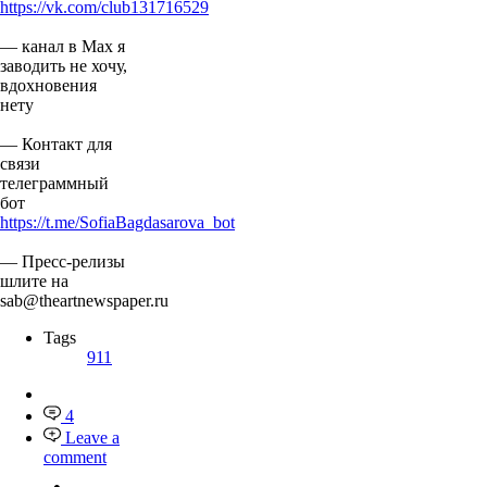
https://vk.com/club131716529
— канал в Мах я
заводить не хочу,
вдохновения
нету
— Контакт для
связи
телеграммный
бот
https://t.me/SofiaBagdasarova_bot
— Пресс-релизы
шлите на
sab@theartnewspaper.ru
Tags
911
4
Leave a
comment