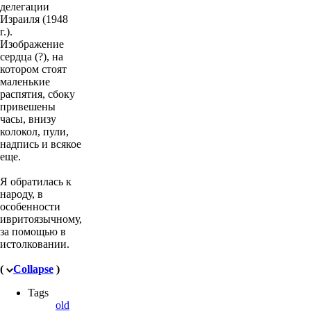
делегации
Израиля (1948
г.).
Изображение
сердца (?), на
котором стоят
маленькие
распятия, сбоку
привешены
часы, внизу
колокол, пули,
надпись и всякое
еще.
Я обратилась к
народу, в
особенности
ивритоязычному,
за помощью в
истолковании.
(
Collapse
)
Tags
old