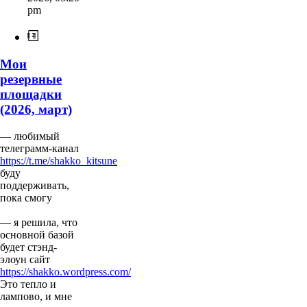
pm
Мои
резервные
площадки
(2026, март)
— любимый
телеграмм-канал
https://t.me/shakko_kitsune
буду
поддерживать,
пока смогу
— я решила, что
основной базой
будет стэнд-
элоун сайт
https://shakko.wordpress.com/
Это тепло и
лампово, и мне