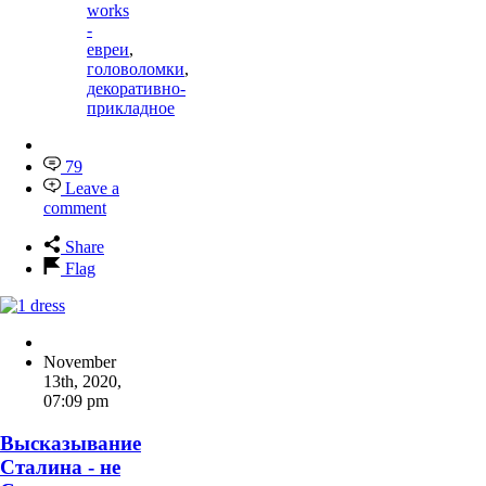
works
-
евреи
,
головоломки
,
декоративно-
прикладное
79
Leave a
comment
Share
Flag
November
13th, 2020
,
07:09 pm
Высказывание
Сталина - не