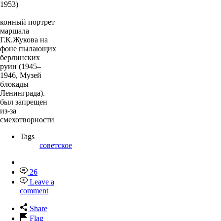
1953)
конный портрет
маршала
Г.К.Жукова на
фоне пылающих
берлинских
руин (1945–
1946, Музей
блокады
Ленинграда).
был запрещен
из-за
смехотворности
Tags
советское
26
Leave a
comment
Share
Flag