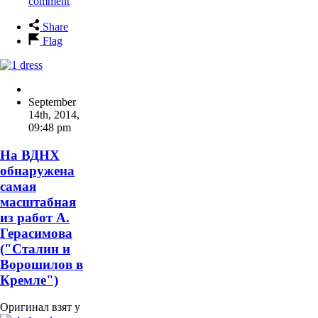
comment
Share
Flag
September
14th, 2014
,
09:48 pm
На ВДНХ
обнаружена
самая
масштабная
из работ А.
Герасимова
("Сталин и
Ворошилов в
Кремле")
Оригинал взят у