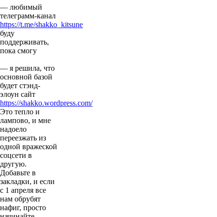
— любимый
телеграмм-канал
https://t.me/shakko_kitsune
буду
поддерживать,
пока смогу
— я решила, что
основной базой
будет стэнд-
элоун сайт
https://shakko.wordpress.com/
Это тепло и
лампово, и мне
надоело
переезжать из
одной вражеской
соцсети в
другую.
Добавьте в
закладки, и если
с 1 апреля все
нам обрубят
нафиг, просто
начинайте