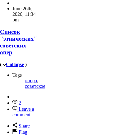
June 26th,
2026
,
11:34
pm
Список
"этнических"
советских
опер
(
Collapse
)
Tags
опера
,
советское
2
Leave a
comment
Share
Flag