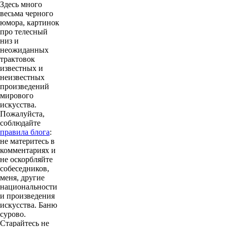
Здесь много
весьма черного
юмора, картинок
про телесный
низ и
неожиданных
трактовок
известных и
неизвестных
произведений
мирового
искусства.
Пожалуйста,
соблюдайте
правила блога
:
не материтесь в
комментариях и
не оскорбляйте
собеседников,
меня, другие
национальности
и произведения
искусства. Баню
сурово.
Старайтесь не