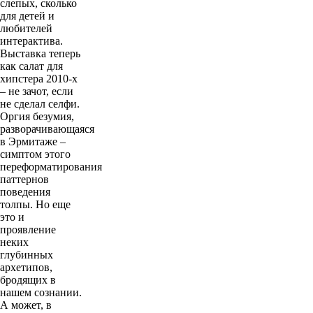
слепых, сколько
для детей и
любителей
интерактива.
Выставка теперь
как салат для
хипстера 2010-х
– не зачот, если
не сделал селфи.
Оргия безумия,
разворачивающаяся
в Эрмитаже –
симптом этого
переформатирования
паттернов
поведения
толпы. Но еще
это и
проявление
неких
глубинных
архетипов,
бродящих в
нашем сознании.
А может, в