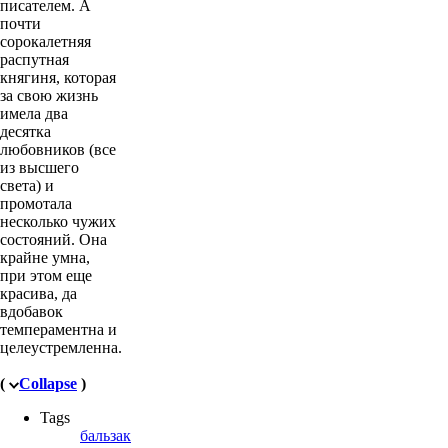
писателем. А
почти
сорокалетняя
распутная
княгиня, которая
за свою жизнь
имела два
десятка
любовников (все
из высшего
света) и
промотала
несколько чужих
состояний. Она
крайне умна,
при этом еще
красива, да
вдобавок
темпераментна и
целеустремленна.
(
Collapse
)
Tags
бальзак