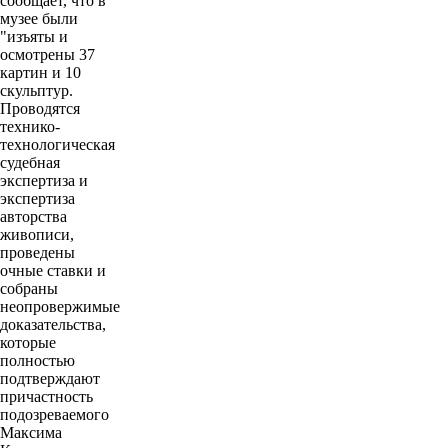
сообщает, что в
музее были
"изъяты и
осмотрены 37
картин и 10
скульптур.
Проводятся
технико-
технологическая
судебная
экспертиза и
экспертиза
авторства
живописи,
проведены
очные ставки и
собраны
неопровержимые
доказательства,
которые
полностью
подтверждают
причастность
подозреваемого
Максима