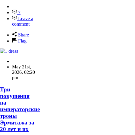
7
Leave a
comment
Share
Flag
May 21st,
2026
,
02:20
pm
Три
покушения
на
императорские
троны
Эрмитажа за
20 лет и их