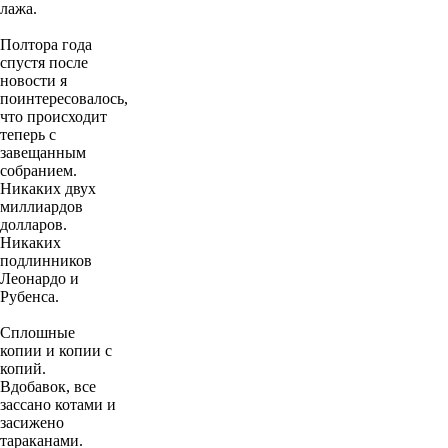
лажа.
Полтора года
спустя после
новости я
поинтересовалось,
что происходит
теперь с
завещанным
собранием.
Никаких двух
миллиардов
долларов.
Никаких
подлинников
Леонардо и
Рубенса.
Сплошные
копии и копии с
копий.
Вдобавок, все
зассано котами и
засижено
тараканами.