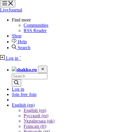
?
?
?
?
LiveJournal
Find more
Communities
RSS Reader
Shop
Help
Search
Log in
`
shakko.ru
Log in
Join free
Join
English
(en)
English (en)
Русский (ru)
Українська (uk)
Français (fr)
Português (pt)