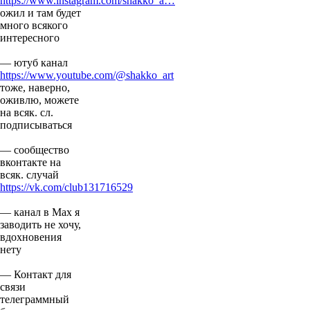
https://www.instagram.com/shakko_a…
ожил и там будет
много всякого
интересного
— ютуб канал
https://www.youtube.com/@shakko_art
тоже, наверно,
оживлю, можете
на всяк. сл.
подписываться
— сообщество
вконтакте на
всяк. случай
https://vk.com/club131716529
— канал в Мах я
заводить не хочу,
вдохновения
нету
— Контакт для
связи
телеграммный