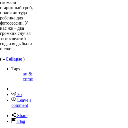
сломали
старинный гроб,
положив туда
ребенка для
фотосессии. У
нас же – два
громких случая
за последний
год, а ведь были
и еще.
(
Collapse
)
Tags
art &
crime
36
Leave a
comment
Share
Flag