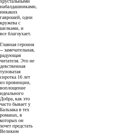
хрустальными
набалдашниками,
никаких
гаврошей, одни
кружева с
шелками, и
все благоухает.
Главная героиня
-- замечательная,
радующая
читателя. Это не
девственная
туповатая
сиротка 16 лет
из провинции,
воплощение
идеального
Добра, как это
часто бывает у
Бальзака в тех
романах, в
которых он
хочет предстать
Великим