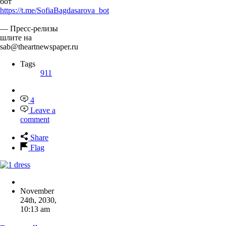
бот
https://t.me/SofiaBagdasarova_bot
— Пресс-релизы
шлите на
sab@theartnewspaper.ru
Tags
911
4
Leave a
comment
Share
Flag
November
24th, 2030
,
10:13 am