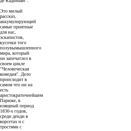
де Кадиньян".
Это милый
рассказ,
аккумулирующий
самые приятные
для нас,
эскапистов,
кусочки того
полувымышленного
мира, который
он запечатлел в
своем цикле
"Человеческая
комедия". Дело
происходит в
самом что ни на
есть
аристократичнейшем
Париже, в
изящный период
1830-х годов,
среди денди в
корсетах и с
тростями с