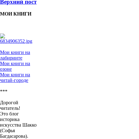
Верхний пост
МОИ КНИГИ
Мои книги на
лабиринте
Мои книги на
озоне
Мои книги на
читай-городе
***
Дорогой
читатель!
Это блог
историка
искусства Шакко
(Софья
Багдасарова).