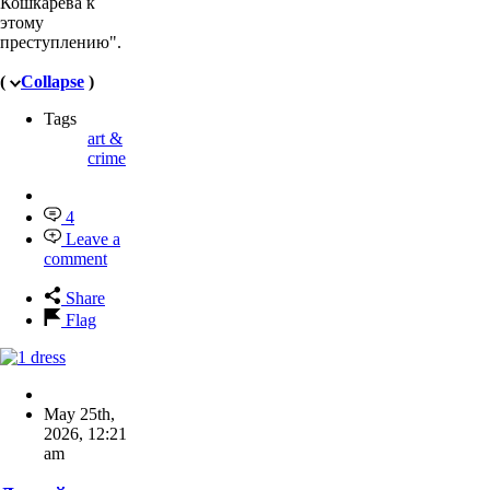
Кошкарева к
этому
преступлению".
(
Collapse
)
Tags
art &
crime
4
Leave a
comment
Share
Flag
May 25th,
2026
,
12:21
am