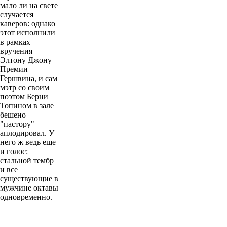
мало ли на свете
случается
каверов: однако
этот исполнили
в рамках
вручения
Элтону Джону
Премии
Гершвина, и сам
мэтр со своим
поэтом Берни
Топином в зале
бешено
"пастору"
аплодировал. У
него ж ведь еще
и голос:
стальной тембр
и все
существующие в
мужчине октавы
одновременно.