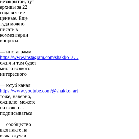
незакрытой, тут
архивы за 22
года всякие
ценные. Еще
туда можно
писать в
комментарии
вопросы.
— инстаграмм
https://www.instagram.com/shakko_a…
ожил и там будет
много всякого
интересного
— ютуб канал
https://www.youtube.com/@shakko_art
тоже, наверно,
оживлю, можете
на всяк. сл.
подписываться
— сообщество
вконтакте на
всяк. случай