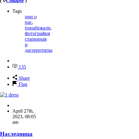
(
Collapse
)
Tags
они о
нас
,
понабежали
,
фотография
старинная
и
дагерротипы
135
Share
Flag
April 27th,
2023
,
08:05
am
Наследница