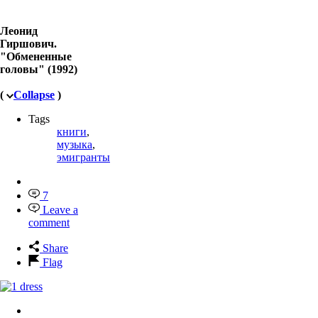
Леонид
Гиршович.
"Обмененные
головы" (1992)
(
Collapse
)
Tags
книги
,
музыка
,
эмигранты
7
Leave a
comment
Share
Flag