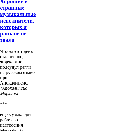
Хорошие и
странные
музыкальные
исполнители,
которых я
раньше не
знала
Чтобы этот день
стал лучше,
яндекс мне
подсунул регги
на русском языке
про
Апокалипсис.
"Апокалипсис" --
Марлины
***
еще музыка для
рабочего
настроения
Mägo de Oz