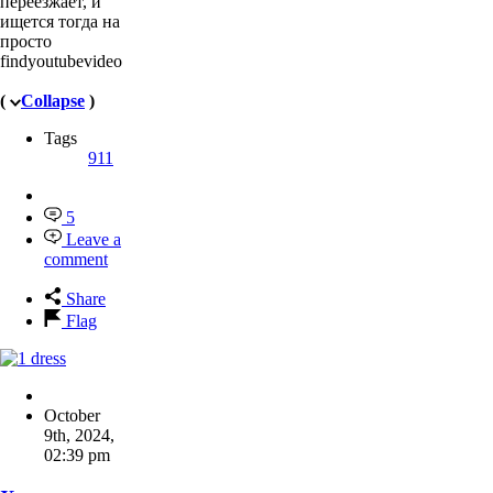
переезжает, и
ищется тогда на
просто
findyoutubevideo
(
Collapse
)
Tags
911
5
Leave a
comment
Share
Flag
October
9th, 2024
,
02:39 pm