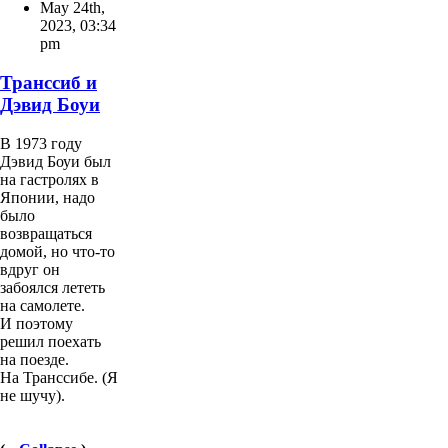
May 24th,
2023
,
03:34
pm
Транссиб и
Дэвид Боуи
В 1973 году
Дэвид Боуи был
на гастролях в
Японии, надо
было
возвращаться
домой, но что-то
вдруг он
забоялся лететь
на самолете.
И поэтому
решил поехать
на поезде.
На Транссибе. (Я
не шучу).