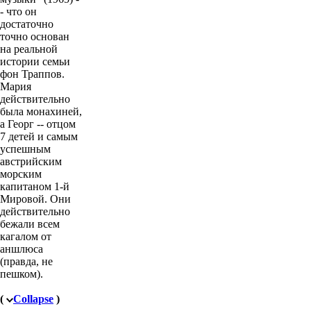
- что он
достаточно
точно основан
на реальной
истории семьи
фон Траппов.
Мария
действительно
была монахиней,
а Георг -- отцом
7 детей и самым
успешным
австрийским
морским
капитаном 1-й
Мировой. Они
действительно
бежали всем
кагалом от
аншлюса
(правда, не
пешком).
(
Collapse
)