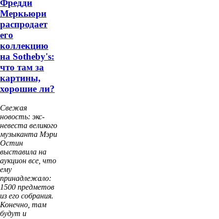
Фредди
Меркьюри
распродает
его
коллекцию
на Sotheby's:
что там за
картины,
хорошие ли?
Свежая
новость: экс-
невеста великого
музыканта Мэри
Остин
выставила на
аукцион все, что
ему
принадлежало:
1500 предметов
из его собрания.
Конечно, там
будут и