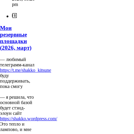
pm
Мои
резервные
площадки
(2026, март)
— любимый
телеграмм-канал
https://t.me/shakko_kitsune
буду
поддерживать,
пока смогу
— я решила, что
основной базой
будет стэнд-
элоун сайт
https://shakko.wordpress.com/
Это тепло и
лампово, и мне