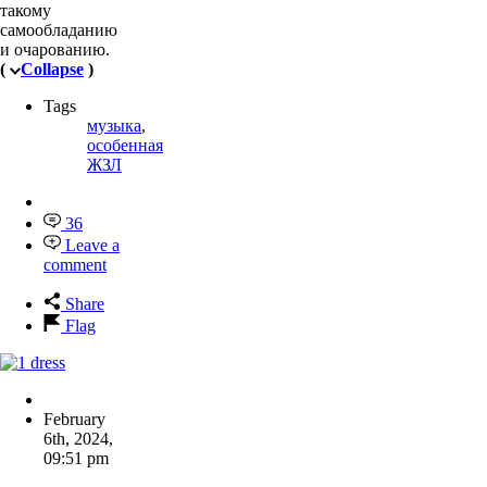
такому
самообладанию
и очарованию.
(
Collapse
)
Tags
музыка
,
особенная
ЖЗЛ
36
Leave a
comment
Share
Flag
February
6th, 2024
,
09:51 pm