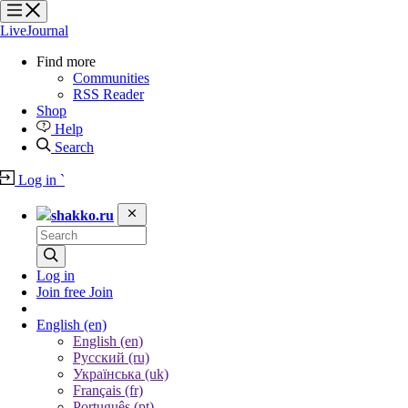
?
?
?
?
LiveJournal
Find more
Communities
RSS Reader
Shop
Help
Search
Log in
`
shakko.ru
Log in
Join free
Join
English
(en)
English (en)
Русский (ru)
Українська (uk)
Français (fr)
Português (pt)