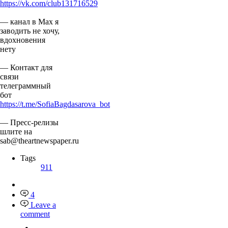
https://vk.com/club131716529
— канал в Мах я
заводить не хочу,
вдохновения
нету
— Контакт для
связи
телеграммный
бот
https://t.me/SofiaBagdasarova_bot
— Пресс-релизы
шлите на
sab@theartnewspaper.ru
Tags
911
4
Leave a
comment