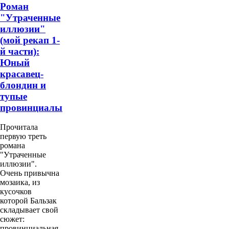
Роман
"Утраченные
иллюзии"
(мой рекап 1-
й части):
Юный
красавец-
блондин и
тупые
провинциалы
Прочитала
первую треть
романа
"Утраченные
иллюзии".
Очень привычна
мозаика, из
кусочков
которой Бальзак
складывает свой
сюжет:
провинциальная