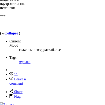
пауэр-метал по-
испански
***
(
Collapse
)
Current
Mood
тоженемонтсерраткабалье
Tags
музыка
11
Leave a
comment
Share
Flag