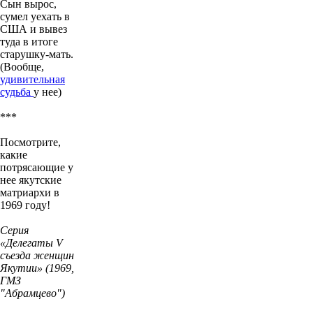
Сын вырос,
сумел уехать в
США и вывез
туда в итоге
старушку-мать.
(Вообще,
удивительная
судьба
у нее)
***
Посмотрите,
какие
потрясающие у
нее якутские
матриархи в
1969 году!
Серия
«Делегаты V
съезда женщин
Якутии» (1969,
ГМЗ
"Абрамцево")