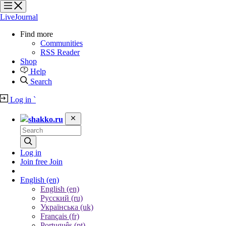
?
?
?
?
LiveJournal
Find more
Communities
RSS Reader
Shop
Help
Search
Log in
`
shakko.ru
Log in
Join free
Join
English
(en)
English (en)
Русский (ru)
Українська (uk)
Français (fr)
Português (pt)