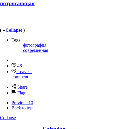
потрясающая
(
Collapse
)
Tags
фотография
современная
46
Leave a
comment
Share
Flag
Previous 10
Back to top
Collapse
Calendar