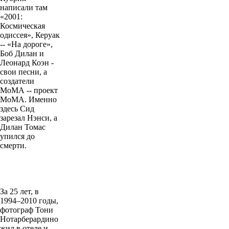
написали там
«2001:
Космическая
одиссея», Керуак
-- «На дороге»,
Боб Дилан и
Леонард Коэн -
свои песни, а
создатели
МоМА -- проект
МоМА. Именно
здесь Сид
зарезал Нэнси, а
Дилан Томас
упился до
смерти.
За 25 лет, в
1994–2010 годы,
фотограф Тони
Нотарберардино
жил в отеле и