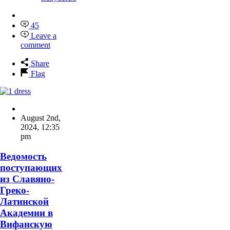
45
Leave a
comment
Share
Flag
August 2nd,
2024
,
12:35
pm
Ведомость
поступающих
из Славяно-
Греко-
Латинской
Академии в
Вифанскую