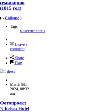
семинарию
(1815 год)
(
Collapse
)
Tags
моягенеалогия
Leave a
comment
Share
Flag
March 8th,
2024
,
08:32
am
Фотопроект
'Chelsea Hotel