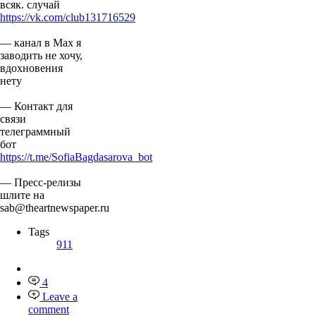
всяк. случай
https://vk.com/club131716529
— канал в Мах я
заводить не хочу,
вдохновения
нету
— Контакт для
связи
телеграммный
бот
https://t.me/SofiaBagdasarova_bot
— Пресс-релизы
шлите на
sab@theartnewspaper.ru
Tags
911
4
Leave a
comment