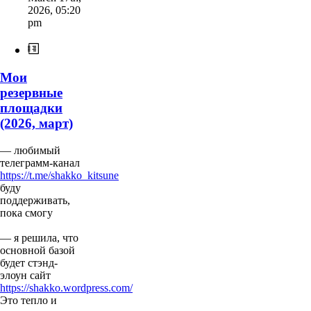
2026
,
05:20
pm
Мои
резервные
площадки
(2026, март)
— любимый
телеграмм-канал
https://t.me/shakko_kitsune
буду
поддерживать,
пока смогу
— я решила, что
основной базой
будет стэнд-
элоун сайт
https://shakko.wordpress.com/
Это тепло и