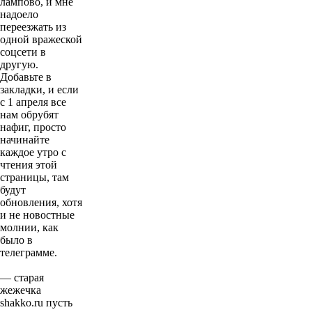
лампово, и мне
надоело
переезжать из
одной вражеской
соцсети в
другую.
Добавьте в
закладки, и если
с 1 апреля все
нам обрубят
нафиг, просто
начинайте
каждое утро с
чтения этой
страницы, там
будут
обновления, хотя
и не новостные
молнии, как
было в
телеграмме.
— старая
жежечка
shakko.ru пусть