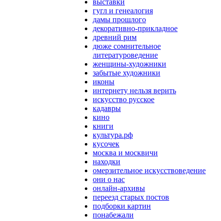
выставки
гугл и генеалогия
дамы прошлого
декоративно-прикладное
древний рим
дюже сомнительное
литературоведение
женщины-художники
забытые художники
иконы
интернету нельзя верить
искусство русское
кадавры
кино
книги
культура.рф
кусочек
москва и москвичи
находки
омерзительное искусствоведение
они о нас
онлайн-архивы
переезд старых постов
подборки картин
понабежали