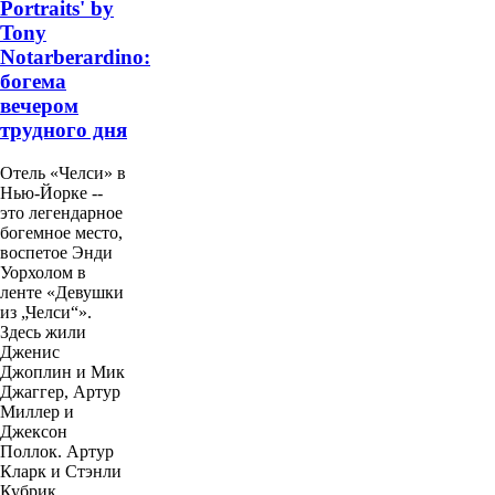
Portraits' by
Tony
Notarberardino:
богема
вечером
трудного дня
Отель «Челси» в
Нью-Йорке --
это легендарное
богемное место,
воспетое Энди
Уорхолом в
ленте «Девушки
из „Челси“».
Здесь жили
Дженис
Джоплин и Мик
Джаггер, Артур
Миллер и
Джексон
Поллок. Артур
Кларк и Стэнли
Кубрик