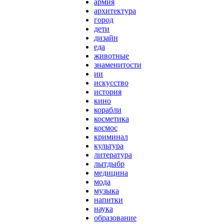
армия
архитектура
город
дети
дизайн
еда
животные
знаменитости
ии
искусство
история
кино
корабли
косметика
космос
криминал
культура
литература
лытдыбр
медицина
мода
музыка
напитки
наука
образование