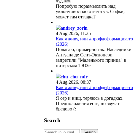
чудаков.
Попробую поразмыслить над
уклончивостью ответа ув. Софьи,
может там отгадка?
andrey_zorin
4 Aug 2026, 11:25
Как я живу, или #профдеформацияэто
(2026)
Полагаю, примерно так: Наследники
Антуана де Сент-Экзюпери
запретили "Маленького принца" в
питерском ТЮЗе
chu_chu_ndr
4 Aug 2026, 08:37
Как я живу, или #профдеформацияэто
(2026)
Я сер и нищ, теряюсь в догадках.
Предположения есть, но звучат
бредово (:
Search
Search