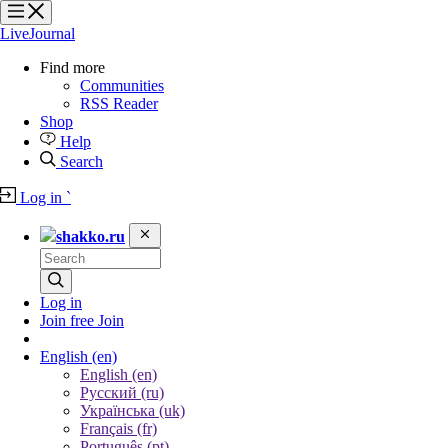
?
?
?
?
LiveJournal
Find more
Communities
RSS Reader
Shop
Help
Search
Log in
`
shakko.ru
Log in
Join free
Join
English
(en)
English (en)
Русский (ru)
Українська (uk)
Français (fr)
Português (pt)