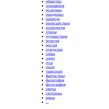
общество
отношения
политика
праздники
природа
происшествия
психология
птицы
путешествия
религия
россия
рукоделие
семья
спорт
ссср
театр
транспорт
фантастика
философия
фотография
цветы
эзотерика
юмор
...