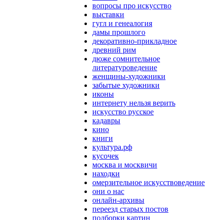
вопросы про искусство
выставки
гугл и генеалогия
дамы прошлого
декоративно-прикладное
древний рим
дюже сомнительное
литературоведение
женщины-художники
забытые художники
иконы
интернету нельзя верить
искусство русское
кадавры
кино
книги
культура.рф
кусочек
москва и москвичи
находки
омерзительное искусствоведение
они о нас
онлайн-архивы
переезд старых постов
подборки картин