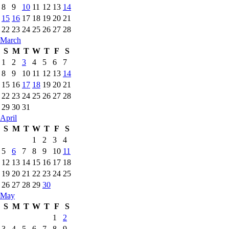
8
9
10
11
12
13
14
15
16
17
18
19
20
21
22
23
24
25
26
27
28
March
S
M
T
W
T
F
S
1
2
3
4
5
6
7
8
9
10
11
12
13
14
15
16
17
18
19
20
21
22
23
24
25
26
27
28
29
30
31
April
S
M
T
W
T
F
S
1
2
3
4
5
6
7
8
9
10
11
12
13
14
15
16
17
18
19
20
21
22
23
24
25
26
27
28
29
30
May
S
M
T
W
T
F
S
1
2
3
4
5
6
7
8
9