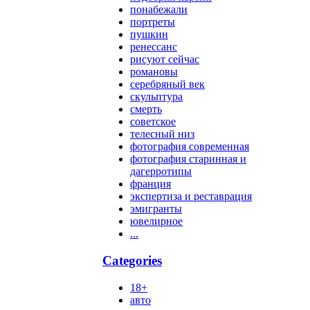
понабежали
портреты
пушкин
ренессанс
рисуют сейчас
романовы
серебряный век
скульптура
смерть
советское
телесный низ
фотография современная
фотография старинная и
дагерротипы
франция
экспертиза и реставрация
эмигранты
ювелирное
...
Categories
18+
авто