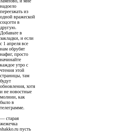
лампово, и мне
надоело
переезжать из
одной вражеской
соцсети в
другую.
Добавьте в
закладки, и если
с 1 апреля все
нам обрубят
нафиг, просто
начинайте
каждое утро с
чтения этой
страницы, там
будут
обновления, хотя
и не новостные
молнии, как
было в
телеграмме.
— старая
жежечка
shakko.ru пусть