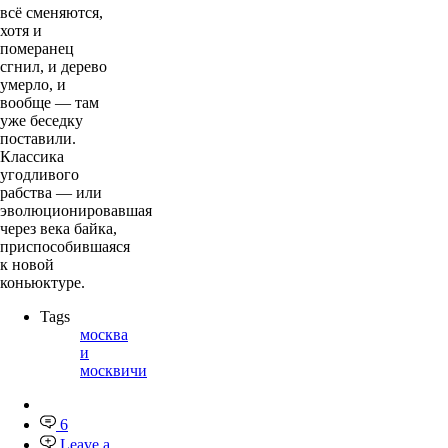
всё сменяются,
хотя и
померанец
сгнил, и дерево
умерло, и
вообще — там
уже беседку
поставили.
Классика
угодливого
рабства — или
эволюционировавшая
через века байка,
приспособившаяся
к новой
коньюктуре.
Tags
москва
и
москвичи
6
Leave a