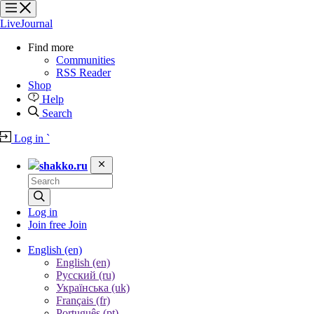
?
?
?
?
LiveJournal
Find more
Communities
RSS Reader
Shop
Help
Search
Log in
`
shakko.ru
Log in
Join free
Join
English
(en)
English (en)
Русский (ru)
Українська (uk)
Français (fr)
Português (pt)