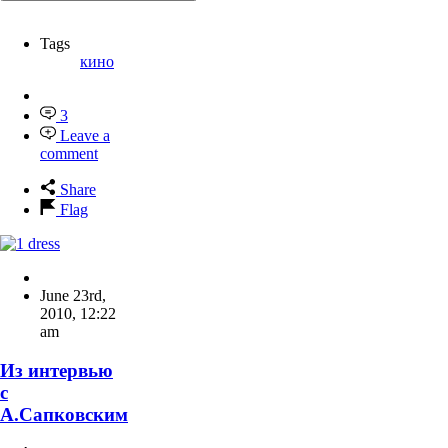
Tags
кино
3
Leave a
comment
Share
Flag
June 23rd,
2010
,
12:22
am
Из интервью
с
А.Сапковским