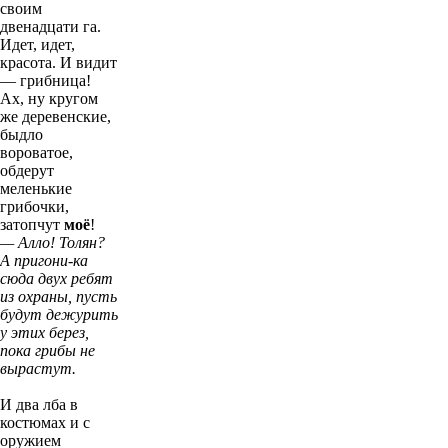
своим
двенадцати га.
Идет, идет,
красота. И видит
— грибница!
Ах, ну кругом
же деревенские,
быдло
вороватое,
обдерут
меленькие
грибочки,
затопчут
моё
!
— Алло! Толян?
А пригони-ка
сюда двух ребят
из охраны, пусть
будут дежурить
у этих берез,
пока грибы не
вырастут.
И два лба в
костюмах и с
оружием