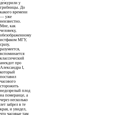
дежурили у
грибницы. До
какого времени
— уже
неизвестно.
Мне, как
человеку,
обезображенному
истфаком МГУ,
сразу,
разумеется,
вспоминается
классический
анекдот про
Александра I,
который
поставил
часового
сторожить
недозрелый плод
на померанце, а
через несколько
лет забрел в те
края, и увидел,
что часовые там