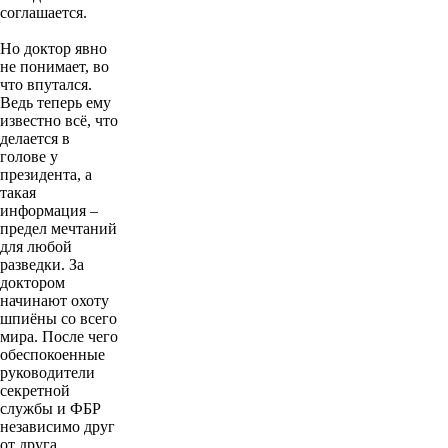
соглашается.
Но доктор явно
не понимает, во
что впутался.
Ведь теперь ему
известно всё, что
делается в
голове у
президента, а
такая
информация –
предел мечтаний
для любой
разведки. За
доктором
начинают охоту
шпиёны со всего
мира. После чего
обеспокоенные
руководители
секретной
службы и ФБР
независимо друг
от друга