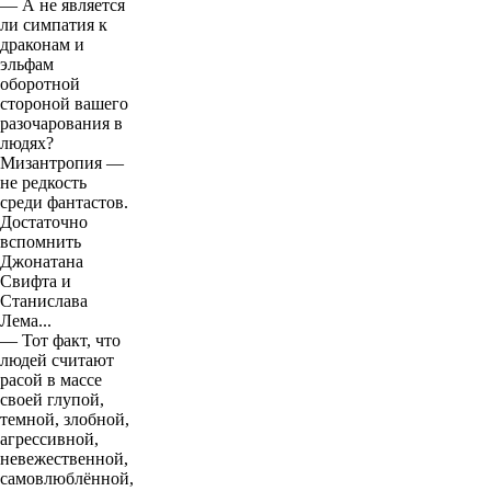
— А не является
ли симпатия к
драконам и
эльфам
оборотной
стороной вашего
разочарования в
людях?
Мизантропия —
не редкость
среди фантастов.
Достаточно
вспомнить
Джонатана
Свифта и
Станислава
Лема...
— Тот факт, что
людей считают
расой в массе
своей глупой,
темной, злобной,
агрессивной,
невежественной,
самовлюблённой,