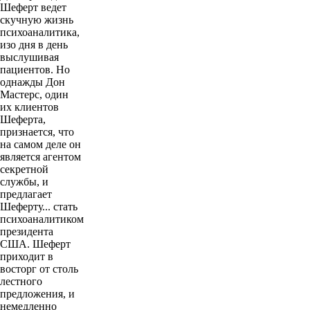
Шеферт ведет
скучную жизнь
психоаналитика,
изо дня в день
выслушивая
пациентов. Но
однажды Дон
Мастерс, один
их клиентов
Шеферта,
признается, что
на самом деле он
является агентом
секретной
службы, и
предлагает
Шеферту... стать
психоаналитиком
президента
США. Шеферт
приходит в
восторг от столь
лестного
предложения, и
немедленно