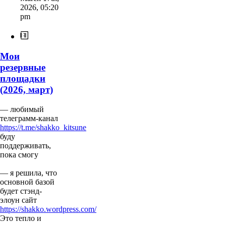
2026
,
05:20
pm
Мои
резервные
площадки
(2026, март)
— любимый
телеграмм-канал
https://t.me/shakko_kitsune
буду
поддерживать,
пока смогу
— я решила, что
основной базой
будет стэнд-
элоун сайт
https://shakko.wordpress.com/
Это тепло и