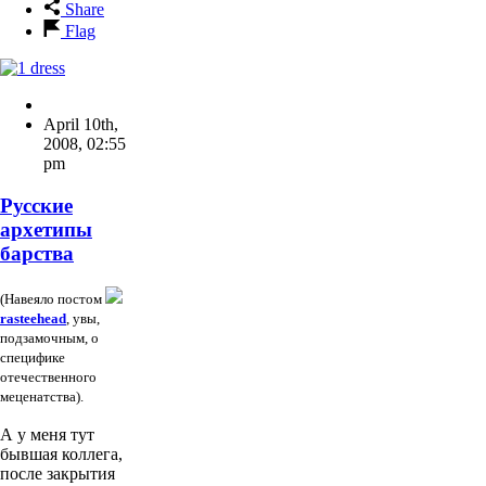
Share
Flag
April 10th,
2008
,
02:55
pm
Русские
архетипы
барства
(Навеяло постом
rasteehead
, увы,
подзамочным, о
специфике
отечественного
меценатства).
А у меня тут
бывшая коллега,
после закрытия