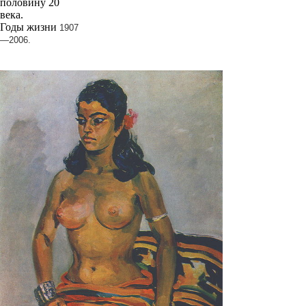
половину 20
века.
Годы жизни
1907
—2006.