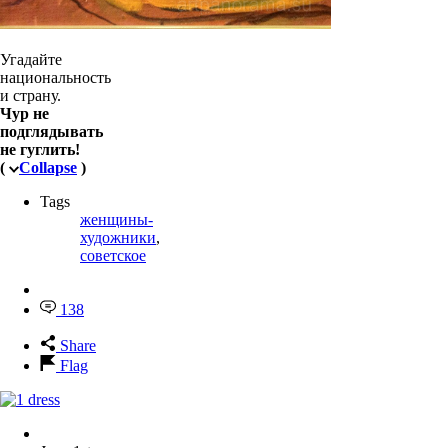
Угадайте
национальность
и страну.
Чур не
подглядывать
не гуглить!
(
Collapse
)
Tags
женщины-
художники
,
советское
138
Share
Flag