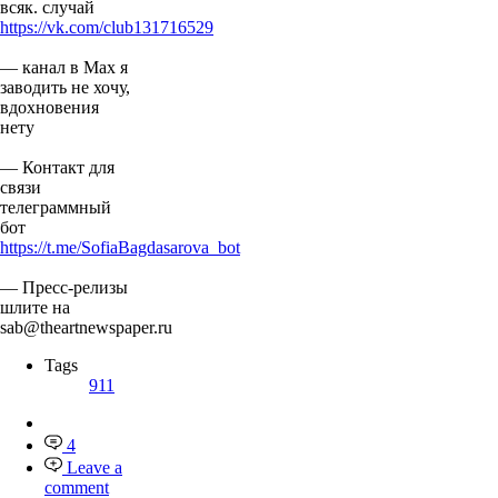
всяк. случай
https://vk.com/club131716529
— канал в Мах я
заводить не хочу,
вдохновения
нету
— Контакт для
связи
телеграммный
бот
https://t.me/SofiaBagdasarova_bot
— Пресс-релизы
шлите на
sab@theartnewspaper.ru
Tags
911
4
Leave a
comment