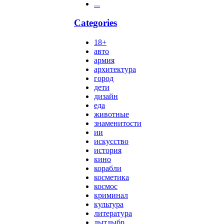
...
Categories
18+
авто
армия
архитектура
город
дети
дизайн
еда
животные
знаменитости
ии
искусство
история
кино
корабли
косметика
космос
криминал
культура
литература
лытдыбр