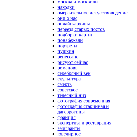
москва и москвичи
находки
омерзительное искусствоведение
они о нас
онлайн-архивы
переезд старых постов
подборки картин
понабежали
портреты
пушкин
ренессанс
рисуют сейчас
романовы
серебряный век
скульптура
смерть
советское
телесный низ
фотография современная
фотография старинная и
дагерротипы
франция
экспертиза и реставрация
эмигранты
ювелирное