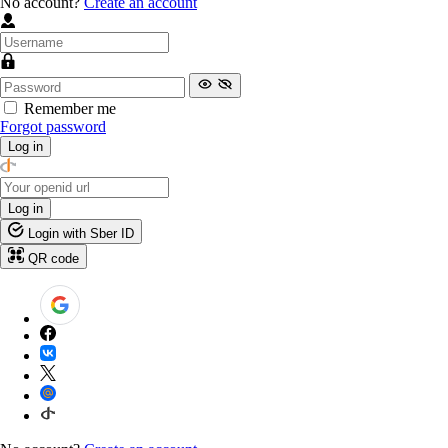
No account?
Create an account
Remember me
Forgot password
Log in
Log in
Login with Sber ID
QR code