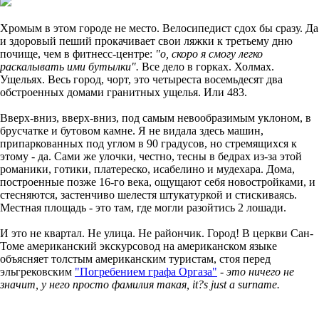
Хромым в этом городе не место. Велосипедист сдох бы сразу. Да
и здоровый пеший прокачивает свои ляжки к третьему дню
почище, чем в фитнесс-центре:
"о, скоро я смогу легко
раскалывать ими бутылки".
Все дело в горках. Холмах.
Ущельях. Весь город, чорт, это четыреста восемьдесят два
обстроенных домами гранитных ущелья. Или 483.
Вверх-вниз, вверх-вниз, под самым невообразимым уклоном, в
брусчатке и бутовом камне. Я не видала здесь машин,
припаркованных под углом в 90 градусов, но стремящихся к
этому - да. Сами же улочки, честно, теcны в бедрах из-за этой
романики, готики, платереско, исабелино и мудехара. Дома,
построенные позже 16-го века, ощущают себя новостройками, и
стесняются, застенчиво шелестя штукатуркой и стискиваясь.
Местная площадь - это там, где могли разойтись 2 лошади.
И это не квартал. Не улица. Не райончик. Город! В церкви Сан-
Томе американский экскурсовод на американском языке
объясняет толстым американским туристам, стоя перед
эльгрековским
"Погребением графа Оргаза"
-
это ничего не
значит, у него просто фамилия такая, it?s just a surname.