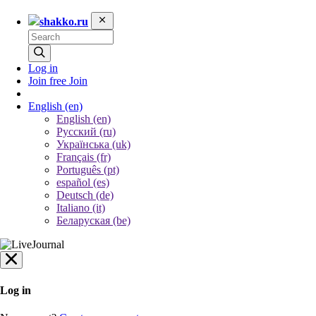
shakko.ru
Log in
Join free
Join
English
(en)
English (en)
Русский (ru)
Українська (uk)
Français (fr)
Português (pt)
español (es)
Deutsch (de)
Italiano (it)
Беларуская (be)
Log in