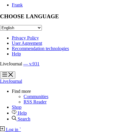
Frank
CHOOSE LANGUAGE
Privacy Policy
User Agreement
Recommendation technologies
Help
LiveJournal
— v.931
?
?
LiveJournal
Find more
Communities
RSS Reader
Shop
Help
Search
Log in
`