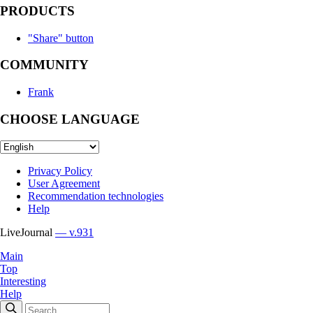
PRODUCTS
"Share" button
COMMUNITY
Frank
CHOOSE LANGUAGE
Privacy Policy
User Agreement
Recommendation technologies
Help
LiveJournal
— v.931
Main
Top
Interesting
Help