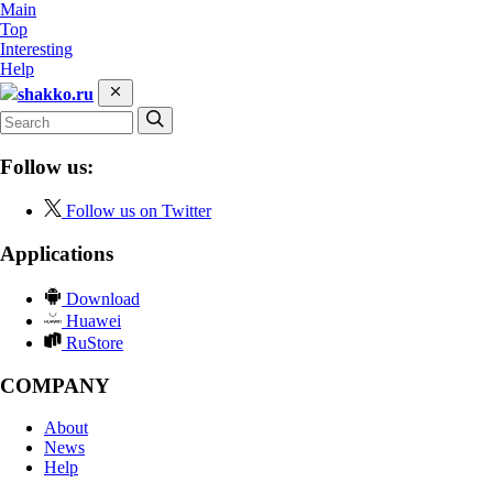
Main
Top
Interesting
Help
shakko.ru
Follow us:
Follow us on Twitter
Applications
Download
Huawei
RuStore
COMPANY
About
News
Help