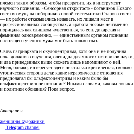
племен таким образом, чтобы превратить их в инструмент
научного познания. «Сенсорная открытость» ботаников Нового
света возмущала поборников новой систематики Старого света
— их работы отказывались издавать, их лишали мест в
профессиональных сообществах, а «работа носом» неизменно
порицалась как слишком чувственная, то есть дикарская и
феминная одновременно, — единственным органом познания
настоящего ученого мужа мог быть только глаз.
Связь патриархата и окулоцентризма, хотя она и не получила
пока должного изучения, очевидна для многих историков науки,
и два приведенных выше сюжета лишь напоминают о ней.
Меня, однако, интересует здесь не столько критическая, сколько
утопическая сторона дела: какие иерархические отношения
предполагал бы ольфактоцентризм и каким было бы
ольфактоцентричное познание? Иными словами, каковы логики
и политики обоняния? Пока вопрос.
___________
Автор не я.
женщины-художники
Telegram channel