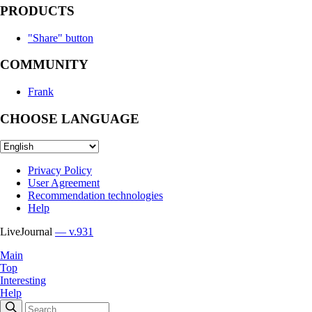
PRODUCTS
"Share" button
COMMUNITY
Frank
CHOOSE LANGUAGE
Privacy Policy
User Agreement
Recommendation technologies
Help
LiveJournal
— v.931
Main
Top
Interesting
Help