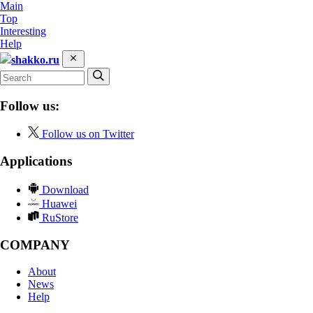
Main
Top
Interesting
Help
shakko.ru
Follow us:
Follow us on Twitter
Applications
Download
Huawei
RuStore
COMPANY
About
News
Help