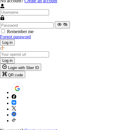
No account?
Create an account
Remember me
Forgot password
Log in
Log in
Login with Sber ID
QR code