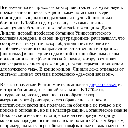
Все изменилось с приходом викторианства, когда мужи науки,
прежде относившиеся к «цветочкам» по меньшей мере
снисходительно, наконец разглядели научный потенциал
ботаники. В 1850-х годах развернулась кампания по
«очищению» ботаники от «любителей и женщин». Джон
Линдли, первый профессор ботаники Университетского
колледжа Лондона, в своей инаугурационной речи заявлял, что
собирается «искупить позор, обрушившийся на одно из
наиболее достойных направлений естественной истории …
[поскольку] в последние годы в этой стране обычным делом
стало принижение [ботанической] науки, которую считают
скорее развлечением для женщин, нежели серьезным занятием
для мужского ума». В конце концов, Линдли даже отказался от
системы Линнея, объявив последнюю «дамской забавой».
В связи с заметкой Рейган мне вспоминается
другой сюжет
из
истории ботаники, касающийся запахов. В 1770-е годы
натуралисты, исследовавшие разнообразие флоры
американского фронтира, часто обращались к запахам
исследуемых растений, полагаясь на обоняние не только в их
поиске и описании, но и в классификации. Ботаническое знание
Нового света во многом опиралось на сенсорную матрицу
коренных народов: пеннсильванский ботаник Уильям Бертрам,
например, пытался переработать ольфакторые навыки местных