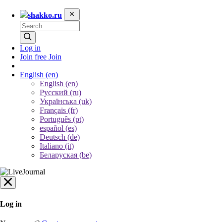
shakko.ru
Log in
Join free
Join
English
(en)
English (en)
Русский (ru)
Українська (uk)
Français (fr)
Português (pt)
español (es)
Deutsch (de)
Italiano (it)
Беларуская (be)
Log in