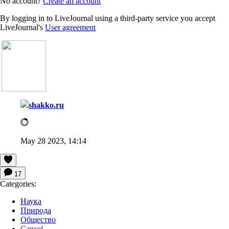
No account?
Create an account
By logging in to LiveJournal using a third-party service you accept
LiveJournal's
User agreement
shakko.ru
May 28 2023, 14:14
17
Categories:
Наука
Природа
Общество
Cancel