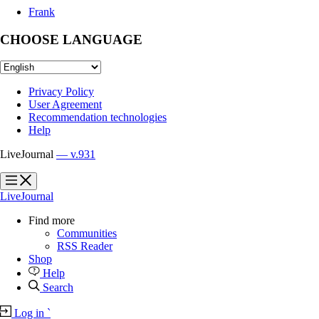
Frank
CHOOSE LANGUAGE
Privacy Policy
User Agreement
Recommendation technologies
Help
LiveJournal
— v.931
?
?
LiveJournal
Find more
Communities
RSS Reader
Shop
Help
Search
Log in
`