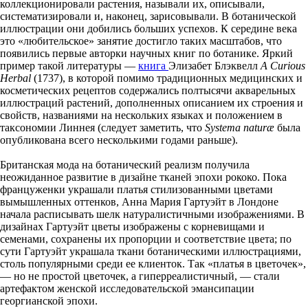
коллекционировали растения, называли их, описывали,
систематизировали и, наконец, зарисовывали. В ботанической
иллюстрации они добились больших успехов. К середине века
это «любительское» занятие достигло таких масштабов, что
появились первые авторки научных книг по ботанике. Яркий
пример такой литературы —
книга
Элизабет Блэквелл
A Curious
Herbal
(1737), в которой помимо традиционных медицинских и
косметических рецептов содержались полтысячи акварельных
иллюстраций растений, дополненных описанием их строения и
свойств, названиями на нескольких языках и положением в
таксономии Линнея (следует заметить, что
Systema naturæ
была
опубликована всего несколькими годами раньше).
Британская мода на ботанический реализм получила
неожиданное развитие в дизайне тканей эпохи рококо. Пока
француженки украшали платья стилизованными цветами
вымышленных оттенков, Анна Мария Гартуэйт в Лондоне
начала расписывать шелк натуралистичными изображениями. В
дизайнах Гартуэйт цветы изображены с корневищами и
семенами, сохранены их пропорции и соответствие цвета; по
сути Гартуэйт украшала ткани ботаническими иллюстрациями,
столь популярными среди ее клиенток. Так «платья в цветочек»,
— но не простой цветочек, а гиперреалистичный, — стали
артефактом женской исследовательской эмансипации
георгианской эпохи.