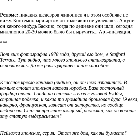
Резюме:
никаких шедевров живописи я в этом особняке не
вижу. Контемпорари-артом он тоже явно не увлекался. А купи
он какого-нибудь Баскию, тогда по дешевке они шли, сегодня
миллионов 20-30 можно было бы выручить... Арт-инфляция.
***
Вот еще фотография 1978 года, другой его дом, в Stafford
Terrace. Тут видно, что много японского антиквариата, в
основном лак. Даже рояль украшен этим способом.
Классное кресло-качалка (видимо, он от него избавится). В
камине стоит японская лаковая коробка. Ваза восточный
фарфор опять. Сзади на столике -- ваза с головой Будды,
странная поделка, и какая-то громадная бронзовая дура 19 века,
наверно, французская, зависит от авторства, но вообще
недорогая. Столик при этом изящный, японский, как он вообще
эту статую выдерживает?
Пейзажи японские, серия. Этот же дом, как вы думаете?