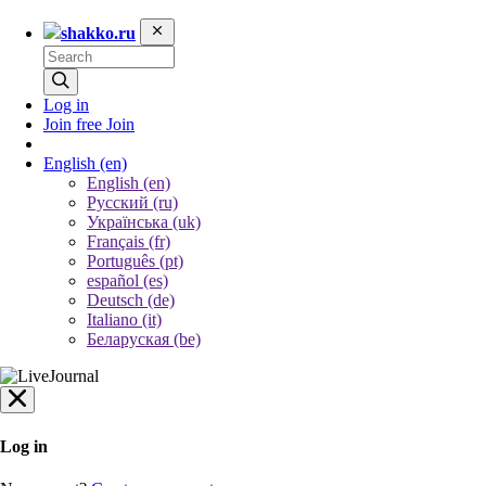
shakko.ru
Log in
Join free
Join
English
(en)
English (en)
Русский (ru)
Українська (uk)
Français (fr)
Português (pt)
español (es)
Deutsch (de)
Italiano (it)
Беларуская (be)
Log in