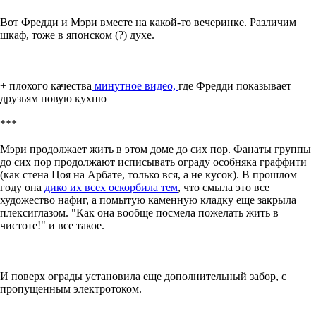
Вот Фредди и Мэри вместе на какой-то вечеринке. Различим
шкаф, тоже в японском (?) духе.
+ плохого качества
минутное видео,
где Фредди показывает
друзьям новую кухню
***
Мэри продолжает жить в этом доме до сих пор. Фанаты группы
до сих пор продолжают исписывать ограду особняка граффити
(как стена Цоя на Арбате, только вся, а не кусок). В прошлом
году она
дико их всех оскорбила тем
, что смыла это все
художество нафиг, а помытую каменную кладку еще закрыла
плексиглазом. "Как она вообще посмела пожелать жить в
чистоте!" и все такое.
И поверх ограды установила еще дополнительный забор, с
пропущенным электротоком.