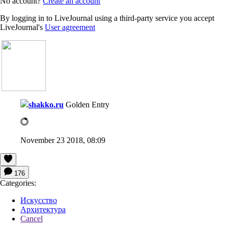
No account?
Create an account
By logging in to LiveJournal using a third-party service you accept
LiveJournal's
User agreement
shakko.ru
Golden Entry
November 23 2018, 08:09
176
Categories:
Искусство
Архитектура
Cancel