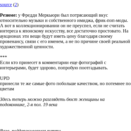
source
(
2
)
Резюме:
у Фредди Меркьюри был потрясающий вкус
относительно музыки и собственного имиджа, фрик-поп-моды.
А вот в коллекционировании он не преуспел, если не считать
интереса к японскому искусству, все достаточно простовато. На
аукционах эти вещи будут иметь цену благодаря своему
провенансу, связи с его именем, а не по причине своей реальной
художественной ценности.
***
Если кто принесет в комментарии еще фотографий с
интерьерами, будет здорово, попробую поотгадывать.
UPD
принесли те же самые фото побольше качеством, но потемнее по
цветам
Здесь теперь можно разглядеть бюст женщины на
подоконнике, 2-я пол. 19 века
Ваза, поддерживаямая путти