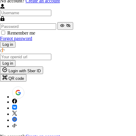
No account?
Create an account
Remember me
Forgot password
Log in
Log in
Login with Sber ID
QR code