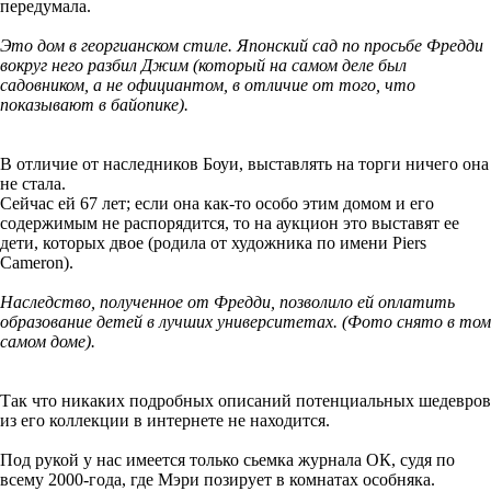
передумала.
Это дом в георгианском стиле. Японский сад по просьбе Фредди
вокруг него разбил Джим (который на самом деле был
садовником, а не официантом, в отличие от того, что
показывают в байопике).
В отличие от наследников Боуи, выставлять на торги ничего она
не стала.
Сейчас ей 67 лет; если она как-то особо этим домом и его
содержимым не распорядится, то на аукцион это выставят ее
дети, которых двое (родила от художника по имени Piers
Cameron).
Наследство, полученное от Фредди, позволило ей оплатить
образование детей в лучших университетах. (Фото снято в том
самом доме).
Так что никаких подробных описаний потенциальных шедевров
из его коллекции в интернете не находится.
Под рукой у нас имеется только сьемка журнала ОК, судя по
всему 2000-года, где Мэри позирует в комнатах особняка.