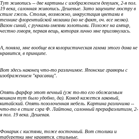
Тут живопись -- две картины с изображением девушек, 2-я пол.
19 века, салонная живопись. Дешевые. Зато зацените люстру в
стиле гжель. Столик, возможно, инкрустация цветами в
технике флорентийской мозаики (но не факт, оч. все мелко).
Вазон синий, с ручками-змеями золотыми. Похоже на ампир,
честно говоря, первая вещь, которая лично мне приглянулась.
А, поняла, мне вообще вся колористическая гамма этого дома не
нравится, в принципе.
Вот здесь наконец что-то различимое. Японские гравюры с
изображением "красавиц".
Опять фарфор этот вечный (уж то-то его обожаемым
кошкам тут было удобно, да). Комод кажется лаковый,
китайский. Опять позолоченная мебель. Картина различима --
что-то в стиле сэра Ф. Лайтона, салонный прерафаэлитизм, 2-
я пол. 19 века. Дешевая.
Фонарик с кистями, тоже восточный. Вот столики и
табуретки мне нравятся, стильные.