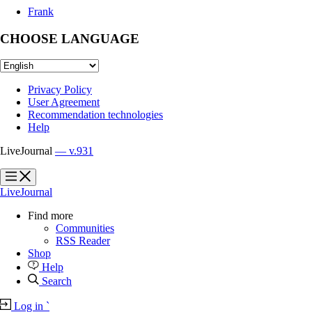
Frank
CHOOSE LANGUAGE
Privacy Policy
User Agreement
Recommendation technologies
Help
LiveJournal
— v.931
?
?
LiveJournal
Find more
Communities
RSS Reader
Shop
Help
Search
Log in
`