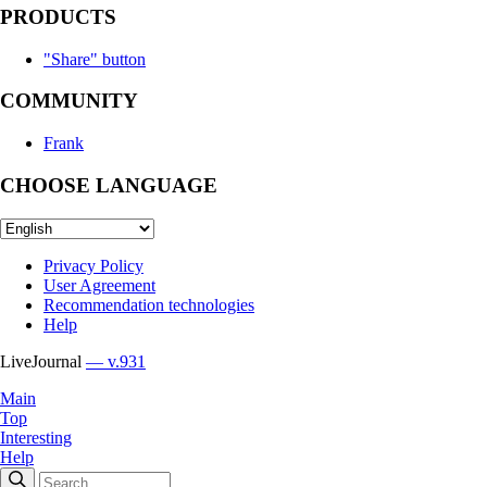
PRODUCTS
"Share" button
COMMUNITY
Frank
CHOOSE LANGUAGE
Privacy Policy
User Agreement
Recommendation technologies
Help
LiveJournal
— v.931
Main
Top
Interesting
Help