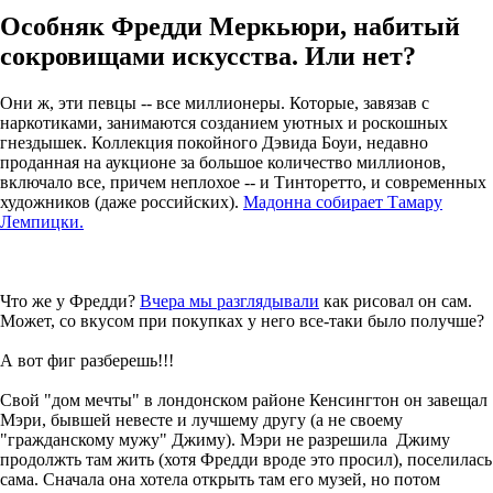
Особняк Фредди Меркьюри, набитый
сокровищами искусства. Или нет?
Они ж, эти певцы -- все миллионеры. Которые, завязав с
наркотиками, занимаются созданием уютных и роскошных
гнездышек. Коллекция покойного Дэвида Боуи, недавно
проданная на аукционе за большое количество миллионов,
включало все, причем неплохое -- и Тинторетто, и современных
художников (даже российских).
Мадонна собирает Тамару
Лемпицки.
Что же у Фредди?
Вчера мы разглядывали
как рисовал он сам.
Может, со вкусом при покупках у него все-таки было получше?
А вот фиг разберешь!!!
Свой "дом мечты" в лондонском районе Кенсингтон он завещал
Мэри, бывшей невесте и лучшему другу (а не своему
"гражданскому мужу" Джиму). Мэри не разрешила Джиму
продолжть там жить (хотя Фредди вроде это просил), поселилась
сама. Сначала она хотела открыть там его музей, но потом