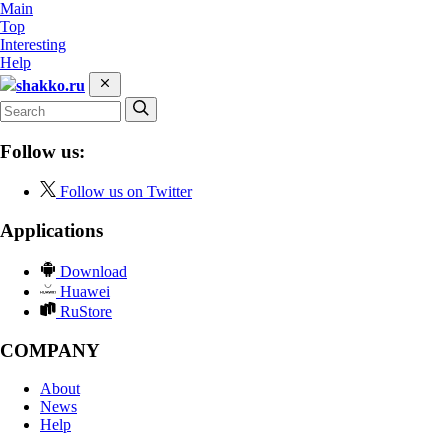
Main
Top
Interesting
Help
shakko.ru
Follow us:
Follow us on Twitter
Applications
Download
Huawei
RuStore
COMPANY
About
News
Help