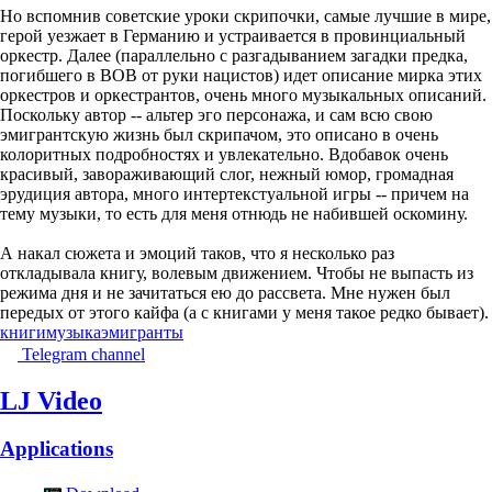
Но вспомнив советские уроки скрипочки, самые лучшие в мире,
герой уезжает в Германию и устраивается в провинциальный
оркестр. Далее (параллельно с разгадыванием загадки предка,
погибшего в ВОВ от руки нацистов) идет описание мирка этих
оркестров и оркестрантов, очень много музыкальных описаний.
Поскольку автор -- альтер эго персонажа, и сам всю свою
эмигрантскую жизнь был скрипачом, это описано в очень
колоритных подробностях и увлекательно. Вдобавок очень
красивый, завораживающий слог, нежный юмор, громадная
эрудиция автора, много интертекстуальной игры -- причем на
тему музыки, то есть для меня отнюдь не набившей оскомину.
А накал сюжета и эмоций таков, что я несколько раз
откладывала книгу, волевым движением. Чтобы не выпасть из
режима дня и не зачитаться ею до рассвета. Мне нужен был
передых от этого кайфа (а с книгами у меня такое редко бывает).
книги
музыка
эмигранты
Telegram channel
LJ Video
Applications