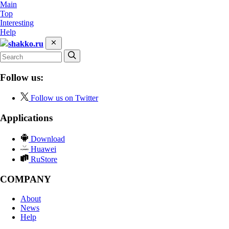
Main
Top
Interesting
Help
shakko.ru
Follow us:
Follow us on Twitter
Applications
Download
Huawei
RuStore
COMPANY
About
News
Help