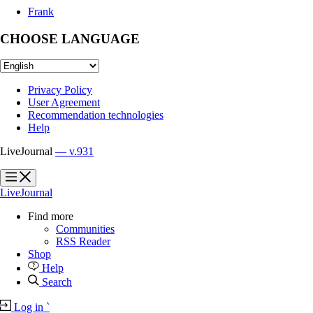
Frank
CHOOSE LANGUAGE
Privacy Policy
User Agreement
Recommendation technologies
Help
LiveJournal
— v.931
?
?
LiveJournal
Find more
Communities
RSS Reader
Shop
Help
Search
Log in
`