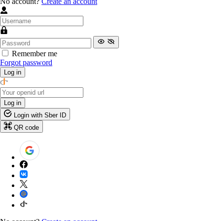
No account?
Create an account
Remember me
Forgot password
Log in
Log in
Login with Sber ID
QR code