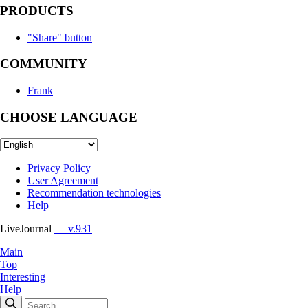
PRODUCTS
"Share" button
COMMUNITY
Frank
CHOOSE LANGUAGE
Privacy Policy
User Agreement
Recommendation technologies
Help
LiveJournal
— v.931
Main
Top
Interesting
Help