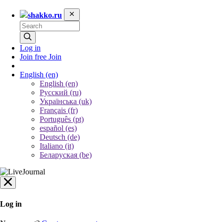
shakko.ru
Log in
Join free
Join
English
(en)
English (en)
Русский (ru)
Українська (uk)
Français (fr)
Português (pt)
español (es)
Deutsch (de)
Italiano (it)
Беларуская (be)
Log in