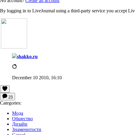
No account?
Create an account
By logging in to LiveJournal using a third-party service you accept Li
shakko.ru
December 10 2010, 16:10
23
Categories:
Мода
Общество
Дизайн
Знаменитости
Cancel