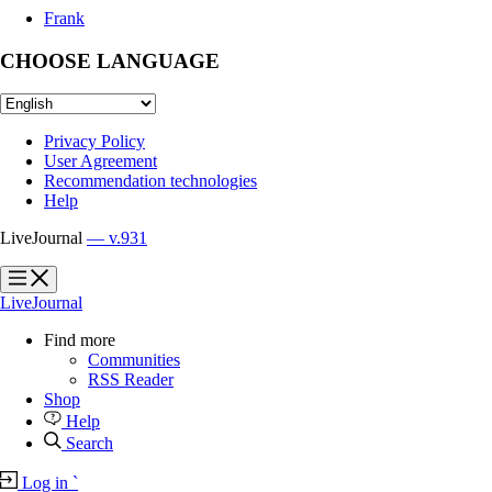
Frank
CHOOSE LANGUAGE
Privacy Policy
User Agreement
Recommendation technologies
Help
LiveJournal
— v.931
?
?
LiveJournal
Find more
Communities
RSS Reader
Shop
Help
Search
Log in
`