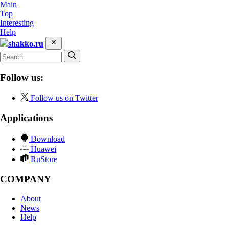
Main
Top
Interesting
Help
shakko.ru
Follow us:
Follow us on Twitter
Applications
Download
Huawei
RuStore
COMPANY
About
News
Help