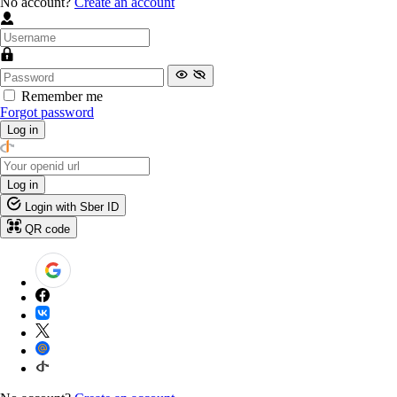
No account?
Create an account
Remember me
Forgot password
Log in
Log in
Login with Sber ID
QR code