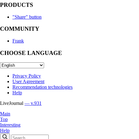
PRODUCTS
"Share" button
COMMUNITY
Frank
CHOOSE LANGUAGE
Privacy Policy
User Agreement
Recommendation technologies
Help
LiveJournal
— v.931
Main
Top
Interesting
Help