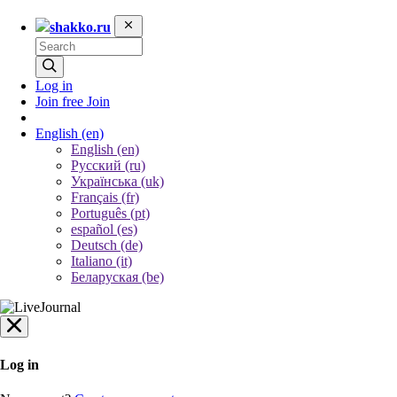
shakko.ru
Log in
Join free
Join
English
(en)
English (en)
Русский (ru)
Українська (uk)
Français (fr)
Português (pt)
español (es)
Deutsch (de)
Italiano (it)
Беларуская (be)
Log in