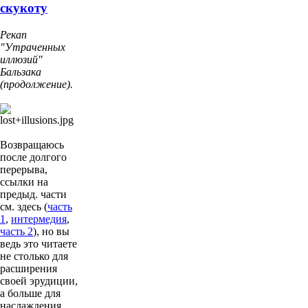
скукоту
Рекап
"Утраченных
иллюзий"
Бальзака
(продолжение).
Возвращаюсь
после долгого
перерыва,
ссылки на
предыд. части
см. здесь (
часть
1
,
интермедия
,
часть 2
), но вы
ведь это читаете
не столько для
расширения
своей эрудиции,
а больше для
наслаждения