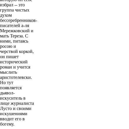
избрал -- это
группа чистых
духом
бессеребренников-
писателей а-ля
Мережковский и
мать Тереза. С
ними, питаясь
росою и
черствой коркой,
он пишет
исторический
роман и учится
мыслить
аристотелевски.
Но тут
появляется
дьявол-
искуситель в
лице журналиста
Лусто и своими
искушениями
вводит его в
богему.