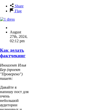
Share
Flag
August
27th, 2024
,
02:12 pm
Как делать
фактчекинг
Иноагент Илья
Бер (проект
"Проверено")
пишет:
Давайте я
напишу пост для
очень
небольшой
аудитории
неленивых и