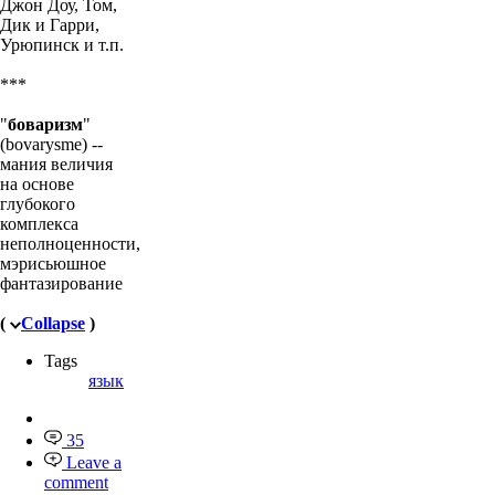
Джон Доу, Том,
Дик и Гарри,
Урюпинск и т.п.
***
"
боваризм
"
(bovarysme) --
мания величия
на основе
глубокого
комплекса
неполноценности,
мэрисьюшное
фантазирование
(
Collapse
)
Tags
язык
35
Leave a
comment