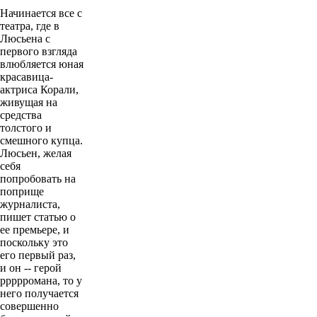
Начинается все с
театра, где в
Люсьена с
первого взгляда
влюбляется юная
красавица-
актриса Корали,
живущая на
средства
толстого и
смешного купца.
Люсьен, желая
себя
попробовать на
поприще
журналиста,
пишет статью о
ее премьере, и
поскольку это
его первый раз,
и он -- герой
ррррромана, то у
него получается
совершенно