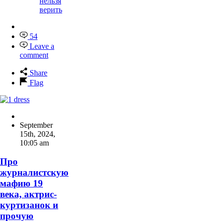
нельзя
верить
54
Leave a
comment
Share
Flag
September
15th, 2024
,
10:05 am
Про
журналистскую
мафию 19
века, актрис-
куртизанок и
прочую