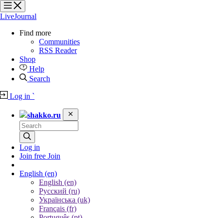
?
?
?
?
LiveJournal
Find more
Communities
RSS Reader
Shop
Help
Search
Log in
`
shakko.ru
Log in
Join free
Join
English
(en)
English (en)
Русский (ru)
Українська (uk)
Français (fr)
Português (pt)