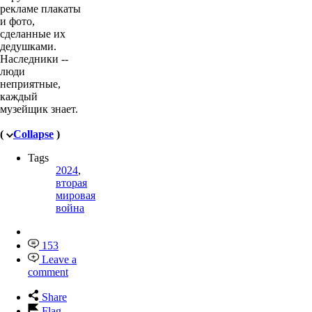
рекламе плакаты
и фото,
сделанные их
дедушками.
Наследники --
люди
неприятные,
каждый
музейщик знает.
(
Collapse
)
Tags
2024
,
вторая
мировая
война
153
Leave a
comment
Share
Flag