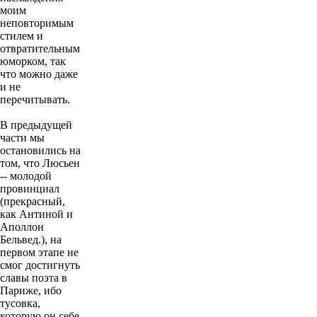
моим
неповторимым
стилем и
отвратительным
юморком, так
что можно даже
и не
перечитывать.
В предыдущей
части мы
остановились на
том, что Люсьен
-- молодой
провинциал
(прекрасный,
как Антиной и
Аполлон
Бельвед.), на
первом этапе не
смог достигнуть
славы поэта в
Париже, ибо
тусовка,
которую он себе