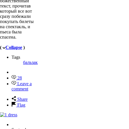
божественный
текст, прочитав
который все вот
сразу побежали
покупать билеты
на спектакль, и
пьеса была
спасена.
(
Collapse
)
Tags
бальзак
28
Leave a
comment
Share
Flag