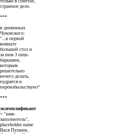
только в сонетах,
странное дело.
***
в дневниках
Чуковского:
"...в первой
комнате
большой стол и
за ним 3 пиш-
барышни,
которым
решительно
нечего делать,
пудрятся и
перекобыльствуют"
***
экземплификант
= "имя-
заполнитель",
placeholder name
Вася Пупкин,