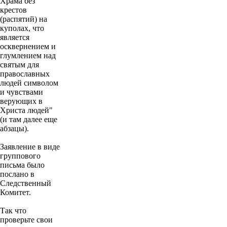
Храма без
крестов
(распятий) на
куполах, что
является
осквернением и
глумлением над
святым для
православных
людей символом
и чувствами
верующих в
Христа людей"
(и там далее еще
абзацы).
Заявление в виде
группового
письма было
послано в
Следственный
Комитет.
Так что
проверьте свои