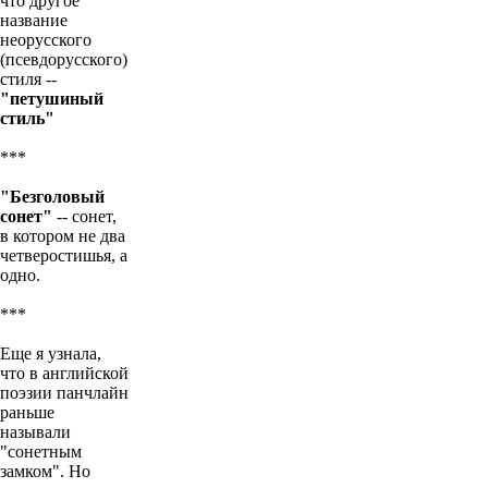
что другое
название
неорусского
(псевдорусского)
стиля --
"петушиный
стиль"
***
"Безголовый
сонет"
-- сонет,
в котором не два
четверостишья, а
одно.
***
Еще я узнала,
что в английской
поэзии панчлайн
раньше
называли
"сонетным
замком". Но