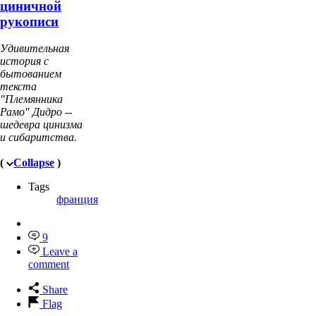
циничной
рукописи
Удивительная
история с
бытованием
текста
"Племянника
Рамо" Дидро --
шедевра цинизма
и сибаритства.
(
Collapse
)
Tags
франция
9
Leave a
comment
Share
Flag