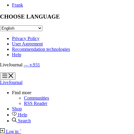
Frank
CHOOSE LANGUAGE
Privacy Policy
User Agreement
Recommendation technologies
Help
LiveJournal
— v.931
?
?
LiveJournal
Find more
Communities
RSS Reader
Shop
Help
Search
Log in
`