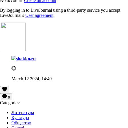
No account?
Create an account
By logging in to LiveJournal using a third-party service you accept
LiveJournal's
User agreement
shakko.ru
March 12 2024, 14:49
9
Categories:
Литература
Культура
Общество
Cancel