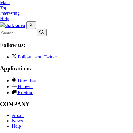
Main
Top
Interesting
Help
shakko.ru
Follow us:
Follow us on Twitter
Applications
Download
Huawei
RuStore
COMPANY
About
News
Help