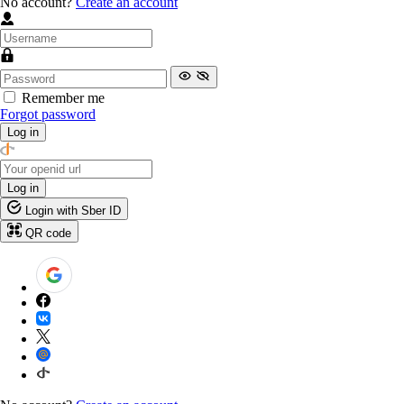
No account?
Create an account
Remember me
Forgot password
Log in
Log in
Login with Sber ID
QR code