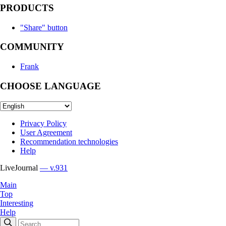
PRODUCTS
"Share" button
COMMUNITY
Frank
CHOOSE LANGUAGE
Privacy Policy
User Agreement
Recommendation technologies
Help
LiveJournal
— v.931
Main
Top
Interesting
Help