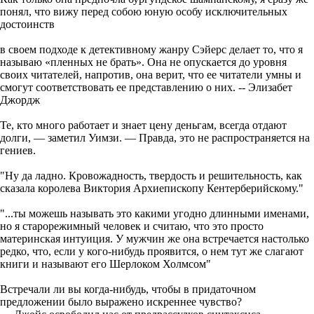
понял, что вижу перед собою юную особу исключительных
достоинств
в своем подходе к детективному жанру Сэйерс делает то, что я
называю «пленных не брать». Она не опускается до уровня
своих читателей, напротив, она верит, что ее читатели умны и
смогут соответствовать ее представлению о них. -- Элизабет
Джордж
Те, кто много работает и знает цену деньгам, всегда отдают
долги, — заметил Уимзи. — Правда, это не распространяется на
гениев.
"Ну да ладно. Кровожадность, твердость и решительность, как
сказала королева Виктория Архиепископу Кентерберийскому."
"...ты можешь называть это какими угодно длинными именами,
но я старорежимный человек и считаю, что это просто
материнская интуиция. У мужчин же она встречается настолько
редко, что, если у кого-нибудь проявится, о нем тут же слагают
книги и называют его Шерлоком Холмсом"
Встречали ли вы когда-нибудь, чтобы в придаточном
предложении было выражено искреннее чувство?