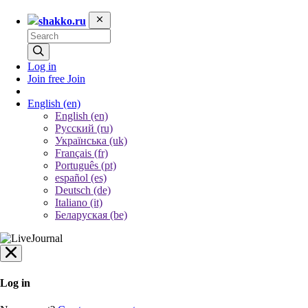
shakko.ru
Log in
Join free
Join
English
(en)
English (en)
Русский (ru)
Українська (uk)
Français (fr)
Português (pt)
español (es)
Deutsch (de)
Italiano (it)
Беларуская (be)
Log in