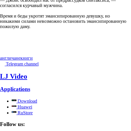
— Джойс освободил нас от предрассудков синтаксиса, —
согласился курчавый мужчина.
Время и беды укротят эмансипированную девушку, но
никакими силами невозможно остановить эмансипированную
пожилую даму.
англичане
книги
Telegram channel
LJ Video
Applications
Download
Huawei
RuStore
Follow us: