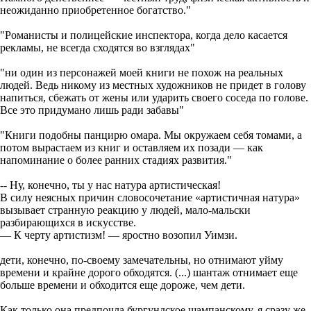
неожиданно приобретенное богатство."
"Романисты и полицейские инспектора, когда дело касается
рекламы, не всегда сходятся во взглядах"
"ни один из персонажей моей книги не похож на реальных
людей. Ведь никому из местных художников не придет в голову
напиться, сбежать от жены или ударить своего соседа по голове.
Все это придумано лишь ради забавы"
"Книги подобны панцирю омара. Мы окружаем себя томами, а
потом вырастаем из книг и оставляем их позади — как
напоминание о более ранних стадиях развития."
-- Ну, конечно, ты у нас натура артистическая!
В силу неясных причин словосочетание «артистичная натура»
вызывает странную реакцию у людей, мало-мальски
разбирающихся в искусстве.
— К черту артистизм! — яростно возопил Уимзи.
дети, конечно, по-своему замечательны, но отнимают уйму
времени и крайне дорого обходятся. (...) шантаж отнимает еще
больше времени и обходится еще дороже, чем дети.
Как только она предпочла бургундское шампанскому, я сразу же