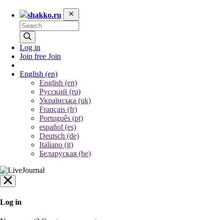
shakko.ru
Log in
Join free
Join
English
(en)
English (en)
Русский (ru)
Українська (uk)
Français (fr)
Português (pt)
español (es)
Deutsch (de)
Italiano (it)
Беларуская (be)
Log in