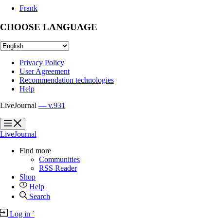
Frank
CHOOSE LANGUAGE
Privacy Policy
User Agreement
Recommendation technologies
Help
LiveJournal
— v.931
?
?
LiveJournal
Find more
Communities
RSS Reader
Shop
Help
Search
Log in
`