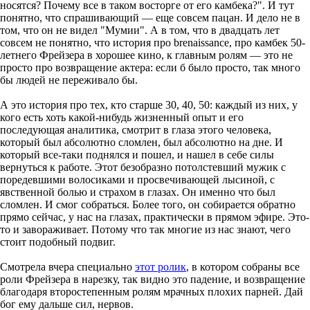
носятся? Почему все в таком восторге от его камбека?". И тут
понятно, что спрашивающий — еще совсем пацан. И дело не в
том, что он не видел "Мумии". А в том, что в двадцать лет
совсем не понятно, что история про brenaissance, про камбек 50-
летнего Фрейзера в хорошее кино, к главным ролям — это не
просто про возвращение актера: если б было просто, так много
бы людей не переживало бы.
А это история про тех, кто старше 30, 40, 50: каждый из них, у
кого есть хоть какой-нибудь жизненный опыт и его
последующая аналитика, смотрит в глаза этого человека,
который был абсолютно сломлен, был абсолютно на дне. И
который все-таки поднялся и пошел, и нашел в себе силы
вернуться к работе. Этот безобразно потолстевший мужик с
поредевшими волосиками и просвечивающей лысиной, с
явственной болью и страхом в глазах. Он именно что был
сломлен. И смог собраться. Более того, он собирается обратно
прямо сейчас, у нас на глазах, практически в прямом эфире. Это-
то и завораживает. Потому что так многие из нас знают, чего
стоит подобный подвиг.
Смотрела вчера специально
этот ролик
, в котором собраны все
роли Фрейзера в нарезку, так видно это падение, и возвращение
благодаря второстепенным ролям мрачных плохих парней. Дай
бог ему дальше сил, нервов.