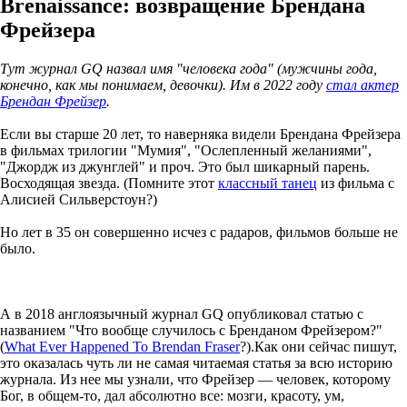
Brenaissance: возвращение Брендана
Фрейзера
Тут журнал GQ назвал имя "человека года" (мужчины года,
конечно, как мы понимаем, девочки). Им в 2022 году
стал актер
Брендан Фрейзер
.
Если вы старше 20 лет, то наверняка видели Брендана Фрейзера
в фильмах трилогии "Мумия", "Ослепленный желаниями",
"Джордж из джунглей" и проч. Это был шикарный парень.
Восходящая звезда. (Помните этот
классный танец
из фильма с
Алисией Сильверстоун?)
Но лет в 35 он совершенно исчез с радаров, фильмов больше не
было.
А в 2018 англоязычный журнал GQ опубликовал статью с
названием "Что вообще случилось с Бренданом Фрейзером?"
(
What Ever Happened To Brendan Fraser
?).
Как они сейчас пишут,
это оказалась чуть ли не самая читаемая статья за всю историю
журнала. Из нее мы узнали, что Фрейзер — человек, которому
Бог, в общем-то, дал абсолютно все: мозги, красоту, ум,