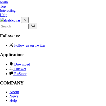
Main
Top
Interesting
Help
shakko.ru
Follow us:
Follow us on Twitter
Applications
Download
Huawei
RuStore
COMPANY
About
News
Help