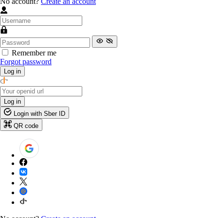
No account?
Create an account
Remember me
Forgot password
Log in
Log in
Login with Sber ID
QR code