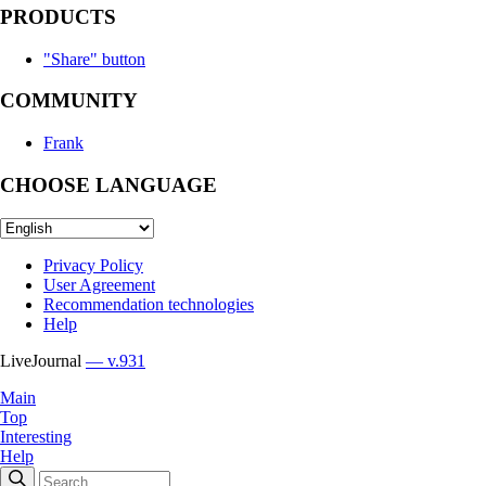
PRODUCTS
"Share" button
COMMUNITY
Frank
CHOOSE LANGUAGE
Privacy Policy
User Agreement
Recommendation technologies
Help
LiveJournal
— v.931
Main
Top
Interesting
Help