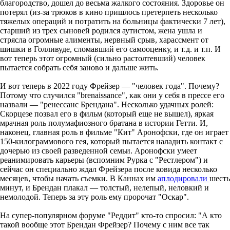
благородство, дошел до весьма жалкого состояния. Здоровье он
потерял (из-за трюков в кино пришлось претерпеть несколько
тяжелых операций и потратить на больницы фактически 7 лет),
старший из трех сыновей родился аутистом, жена ушла и
стрясла огромные алименты, нервный срыв, харассмент от
шишки в Голливуде, сломавший его самооценку, и т.д. и т.п. И
вот теперь этот огромный (сильно растолтевший) человек
пытается собрать себя заново и дальше жить.
И вот теперь в 2022 году Фрейзер — "человек года". Почему?
Потому что случился "brenaissance", как они у себя в прессе его
назвали — "ренессанс Брендана". Несколько удачных ролей:
Скорцезе позвал его в фильм (который еще не вышел), яркая
мрачная роль полумафиозного братана в истории Гетти. И,
наконец, главная роль в фильме "Кит" Аронофски, где он играет
150-килограммового гея, который пытается наладить контакт с
дочерью из своей разведенной семьи. Аронофски умеет
реанимировать карьеры (вспомним Рурка с "Рестлером") и
сейчас он специально ждал Фрейзера после ковида несколько
месяцев, чтобы начать съемки. В Каннах им
аплодировали
шесть
минут, и Брендан плакал — толстый, нелепый, неловкий и
немолодой. Теперь за эту роль ему пророчат "Оскар".
На супер-популярном форуме "Реддит" кто-то спросил: "А кто
такой вообще этот Брендан Фрейзер? Почему с ним все так