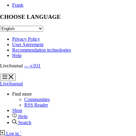
Frank
CHOOSE LANGUAGE
Privacy Policy
User Agreement
Recommendation technologies
Help
LiveJournal
— v.931
?
?
LiveJournal
Find more
Communities
RSS Reader
Shop
Help
Search
Log in
`