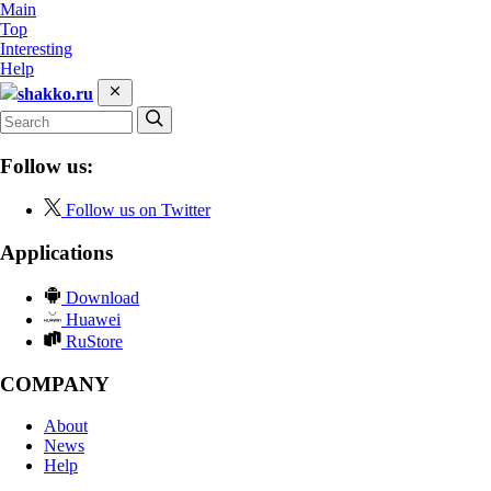
Main
Top
Interesting
Help
shakko.ru
Follow us:
Follow us on Twitter
Applications
Download
Huawei
RuStore
COMPANY
About
News
Help