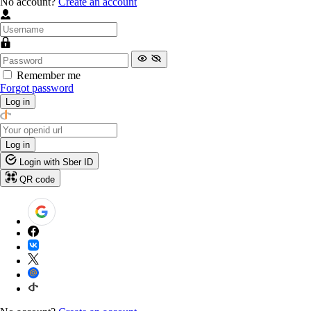
No account?
Create an account
Remember me
Forgot password
Log in
Log in
Login with Sber ID
QR code