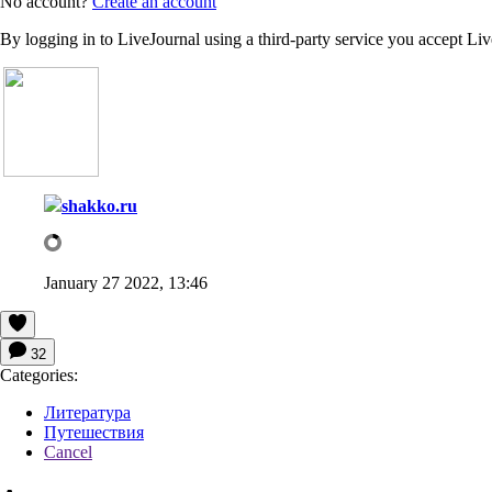
No account?
Create an account
By logging in to LiveJournal using a third-party service you accept Li
shakko.ru
January 27 2022, 13:46
32
Categories:
Литература
Путешествия
Cancel