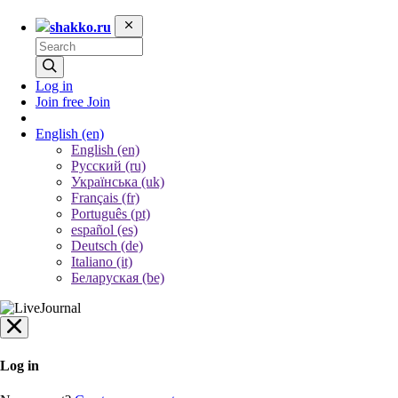
shakko.ru
Log in
Join free
Join
English
(en)
English (en)
Русский (ru)
Українська (uk)
Français (fr)
Português (pt)
español (es)
Deutsch (de)
Italiano (it)
Беларуская (be)
Log in