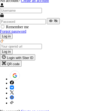
No account?
Create an account
Remember me
Forgot password
Log in
Log in
Login with Sber ID
QR code