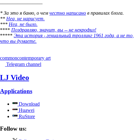
_________________
* За это я баню, о чем
честно написано
в правилах блога.
**
Неа, не нарисует.
***
Неа, не было.
****
Поздравляю, значит, вы -- не некрофил!
*****
Эта история - гениальный троллинг 1961 года, а не то,
что вы думаете.
common
contemporary art
Telegram channel
LJ Video
Applications
Download
Huawei
RuStore
Follow us: