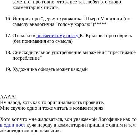
заметьте, про говно, что ж все так любят это слово
комментариях писать.
История про "дерьмо художника" Пьеро Мандзони (по
смыслу аналогична "голому королю")*****
Отсылки к
знаменитому посту
К. Крылова про совриск
(без понимания его смысла)
Снисходительное употребление выражения "престижное
потребление"
Художника обидеть может каждый
АААА!
Ну народ, хоть как-то оригинальность проявите.
Мне скучно одно и тоже читать в комментариях.
Хотя вот что мне жаловаться, вон уважаемой Логофилке как-то
в один пост
куча народу в комментарии пришли с одним и тем
же анекдотом про паяльник.