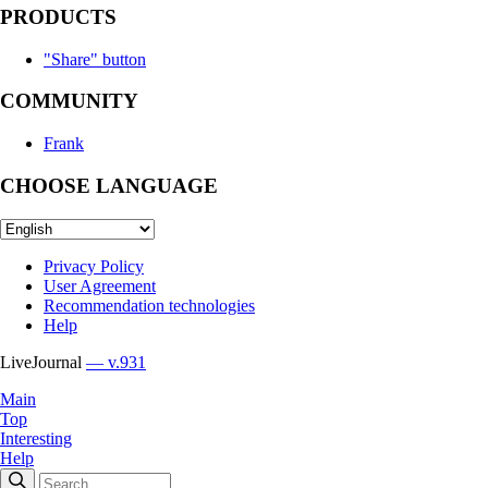
PRODUCTS
"Share" button
COMMUNITY
Frank
CHOOSE LANGUAGE
Privacy Policy
User Agreement
Recommendation technologies
Help
LiveJournal
— v.931
Main
Top
Interesting
Help