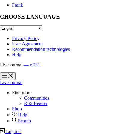
Frank
CHOOSE LANGUAGE
Privacy Policy
User Agreement
Recommendation technologies
Help
LiveJournal
— v.931
?
?
LiveJournal
Find more
Communities
RSS Reader
Shop
Help
Search
Log in
`