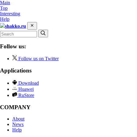
Main
Top
Interesting
Help
shakko.ru
Follow us:
Follow us on Twitter
Applications
Download
Huawei
RuStore
COMPANY
About
News
Help