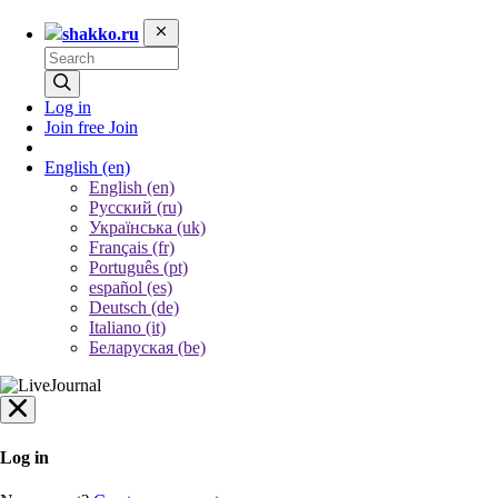
shakko.ru
Log in
Join free
Join
English
(en)
English (en)
Русский (ru)
Українська (uk)
Français (fr)
Português (pt)
español (es)
Deutsch (de)
Italiano (it)
Беларуская (be)
Log in