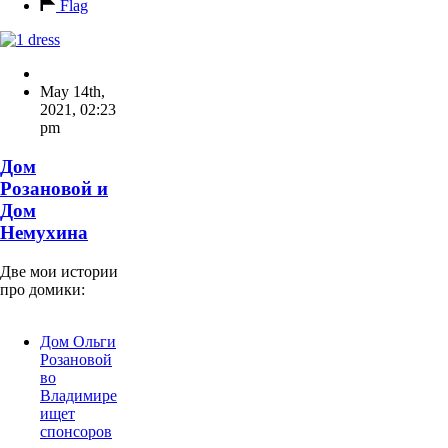
Flag
May 14th,
2021
,
02:23
pm
Дом
Розановой и
Дом
Немухина
Две мои истории
про домики:
Дом Ольги
Розановой
во
Владимире
ищет
спонсоров