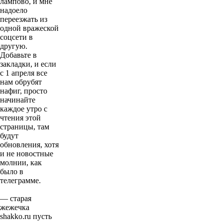
лампово, и мне
надоело
переезжать из
одной вражеской
соцсети в
другую.
Добавьте в
закладки, и если
с 1 апреля все
нам обрубят
нафиг, просто
начинайте
каждое утро с
чтения этой
страницы, там
будут
обновления, хотя
и не новостные
молнии, как
было в
телеграмме.
— старая
жежечка
shakko.ru пусть