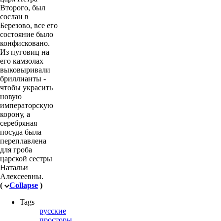
Второго, был
сослан в
Березово, все его
состояние было
конфисковано.
Из пуговиц на
его камзолах
выковыривали
бриллианты -
чтобы украсить
новую
императорскую
корону, а
серебряная
посуда была
переплавлена
для гроба
царской сестры
Натальи
Алексеевны.
(
Collapse
)
Tags
русские
просторы