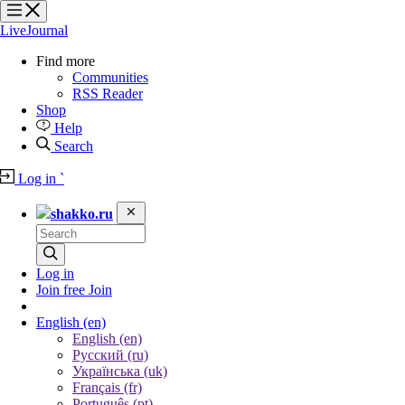
?
?
?
?
LiveJournal
Find more
Communities
RSS Reader
Shop
Help
Search
Log in
`
shakko.ru
Log in
Join free
Join
English
(en)
English (en)
Русский (ru)
Українська (uk)
Français (fr)
Português (pt)