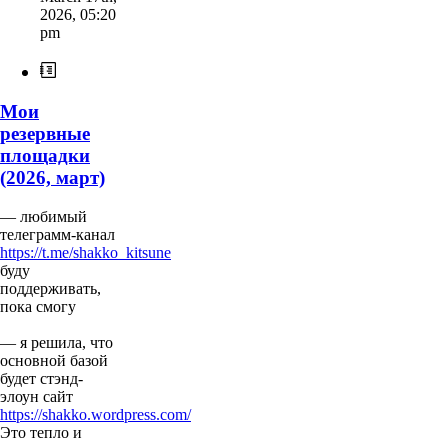
2026
,
05:20
pm
Мои
резервные
площадки
(2026, март)
— любимый
телеграмм-канал
https://t.me/shakko_kitsune
буду
поддерживать,
пока смогу
— я решила, что
основной базой
будет стэнд-
элоун сайт
https://shakko.wordpress.com/
Это тепло и