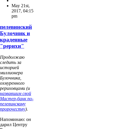
May 21st,
2017
,
04:15
pm
пелевинский
Булочник и
краденные
"рерихи"
Продолжаю
следить за
историей
миллионера
Булочника,
охмуренного
рериховцами (и
назвавшим свой
Мастер-банк по-
пелевинскому
пророчеству
).
Напоминаю: он
дарил Центру