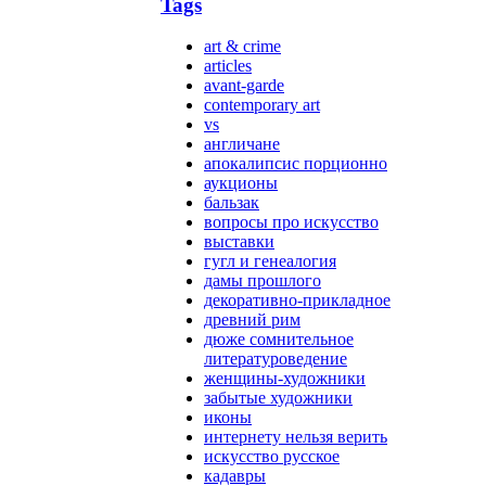
Tags
art & crime
articles
avant-garde
contemporary art
vs
англичане
апокалипсис порционно
аукционы
бальзак
вопросы про искусство
выставки
гугл и генеалогия
дамы прошлого
декоративно-прикладное
древний рим
дюже сомнительное
литературоведение
женщины-художники
забытые художники
иконы
интернету нельзя верить
искусство русское
кадавры