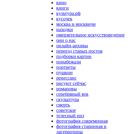
кино
книги
культура.рф
кусочек
москва и москвичи
находки
омерзительное искусствоведение
они о нас
онлайн-архивы
переезд старых постов
подборки картин
понабежали
портреты
пушкин
ренессанс
рисуют сейчас
романовы
серебряный век
скульптура
смерть
советское
телесный низ
фотография современная
фотография старинная и
дагерротипы