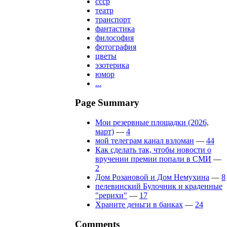
ссср
театр
транспорт
фантастика
философия
фотография
цветы
эзотерика
юмор
...
Page Summary
Мои резервные площадки (2026,
март)
—
4
мой телеграм канал взломан
—
44
Как сделать так, чтобы новости о
вручении премии попали в СМИ
—
2
Дом Розановой и Дом Немухина
—
8
пелевинский Булочник и краденные
"рерихи"
—
17
Храните деньги в банках
—
24
Comments