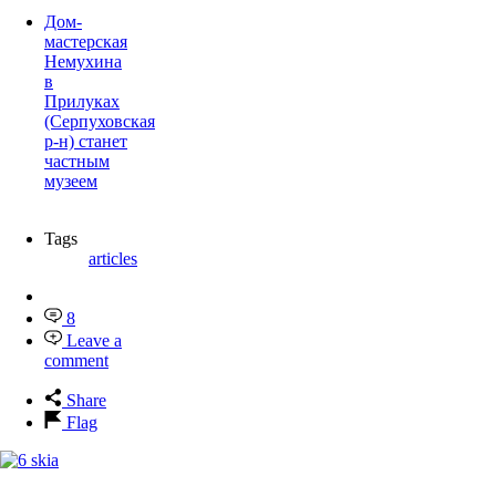
Дом-
мастерская
Немухина
в
Прилуках
(Серпуховская
р-н) станет
частным
музеем
Tags
articles
8
Leave a
comment
Share
Flag