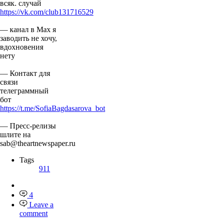
всяк. случай
https://vk.com/club131716529
— канал в Мах я
заводить не хочу,
вдохновения
нету
— Контакт для
связи
телеграммный
бот
https://t.me/SofiaBagdasarova_bot
— Пресс-релизы
шлите на
sab@theartnewspaper.ru
Tags
911
4
Leave a
comment