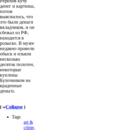
Рерихов кучу
денег и картины,
потом
выяснилось, что
это были деньги
вкладчиков, и он
сбежал из РФ,
находится в
розыске. В музее
недавно провели
обыск и изъяли
несколько
десяток полотен,
некоторые
куплены
Булочником на
краденные
деньги.
(
Collapse
)
Tags
art &
crime
,