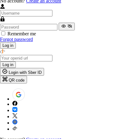
No account?
Create an account
Remember me
Forgot password
Log in
Log in
Login with Sber ID
QR code