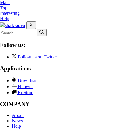
Main
Top
Interesting
Help
shakko.ru
Follow us:
Follow us on Twitter
Applications
Download
Huawei
RuStore
COMPANY
About
News
Help