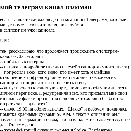
мой телеграм канал взломан
если вы знаете живых людей из компании Телеграмм, которые
могут помочь, свяжите меня, пожалуйста.
в саппорт им уже написала
UPD:
так, рассказываю, что продолжает происходить с телеграм-
каналом. За сегодня я:
-- побилась в истерике
-- написала подробное письмо на емейл саппорта (много писем)
-- попросила всех, кого знаю, кто имеет хоть малейшее
отношение к цифровому миру, найти живого человека из
саппорта и попросить его проверить почту
-- аннулировала кредитную карту, номер которой упоминался в
личной переписке. Предупредила всех, кто присылал мне свои
интимные фото и признания в любви, что хорошо бы быстро
стереть чаты "для всех".
-- около 19.00 на обоих каналах, "Шакко" и рабочем, появилась
пометка красными буквами SCAM, а текст в описании был
заменен информацией о том, что на канал много жалуются, и не
давайте ему денег
-- затем фейковый аккаунт лже-меня Sofiya_Bagdasarova,