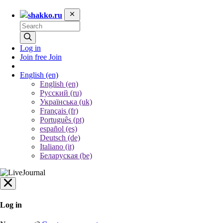
shakko.ru
Log in
Join free
Join
English
(en)
English (en)
Русский (ru)
Українська (uk)
Français (fr)
Português (pt)
español (es)
Deutsch (de)
Italiano (it)
Беларуская (be)
Log in