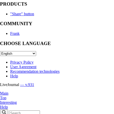
PRODUCTS
"Share" button
COMMUNITY
Frank
CHOOSE LANGUAGE
Privacy Policy
User Agreement
Recommendation technologies
Help
LiveJournal
— v.931
Main
Top
Interesting
Help