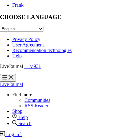
Frank
CHOOSE LANGUAGE
Privacy Policy
User Agreement
Recommendation technologies
Help
LiveJournal
— v.931
?
?
LiveJournal
Find more
Communities
RSS Reader
Shop
Help
Search
Log in
`