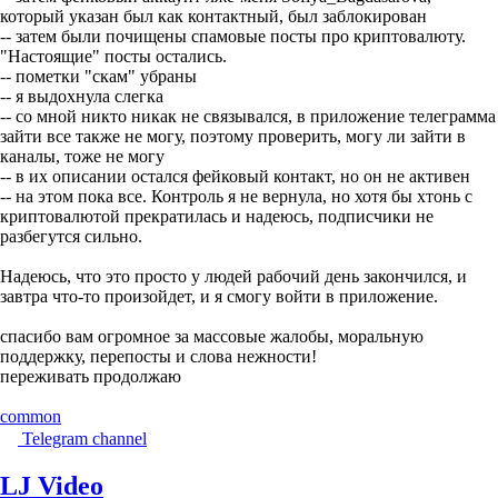
который указан был как контактный, был заблокирован
-- затем были почищены спамовые посты про криптовалюту.
"Настоящие" посты остались.
-- пометки "скам" убраны
-- я выдохнула слегка
-- со мной никто никак не связывался, в приложение телеграмма
зайти все также не могу, поэтому проверить, могу ли зайти в
каналы, тоже не могу
-- в их описании остался фейковый контакт, но он не активен
-- на этом пока все. Контроль я не вернула, но хотя бы хтонь с
криптовалютой прекратилась и надеюсь, подписчики не
разбегутся сильно.
Надеюсь, что это просто у людей рабочий день закончился, и
завтра что-то произойдет, и я смогу войти в приложение.
спасибо вам огромное за массовые жалобы, моральную
поддержку, перепосты и слова нежности!
переживать продолжаю
common
Telegram channel
LJ Video