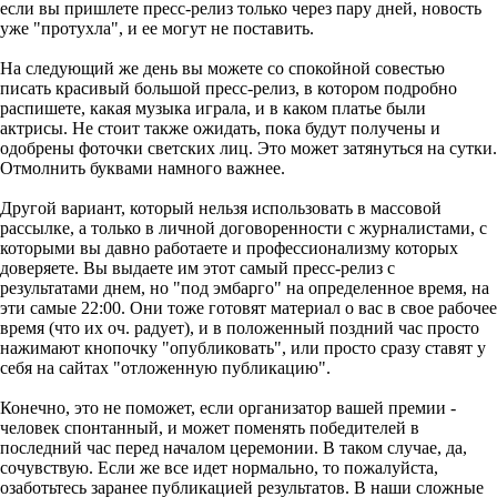
если вы пришлете пресс-релиз только через пару дней, новость
уже "протухла", и ее могут не поставить.
На следующий же день вы можете со спокойной совестью
писать красивый большой пресс-релиз, в котором подробно
распишете, какая музыка играла, и в каком платье были
актрисы. Не стоит также ожидать, пока будут получены и
одобрены фоточки светских лиц. Это может затянуться на сутки.
Отмолнить буквами намного важнее.
Другой вариант, который нельзя использовать в массовой
рассылке, а только в личной договоренности с журналистами, с
которыми вы давно работаете и профессионализму которых
доверяете. Вы выдаете им этот самый пресс-релиз с
результатами днем, но "под эмбарго" на определенное время, на
эти самые 22:00. Они тоже готовят материал о вас в свое рабочее
время (что их оч. радует), и в положенный поздний час просто
нажимают кнопочку "опубликовать", или просто сразу ставят у
себя на сайтах "отложенную публикацию".
Конечно, это не поможет, если организатор вашей премии -
человек спонтанный, и может поменять победителей в
последний час перед началом церемонии. В таком случае, да,
сочувствую. Если же все идет нормально, то пожалуйста,
озаботьтесь заранее публикацией результатов. В наши сложные