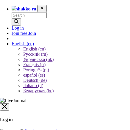
shakko.ru
Log in
Join free
Join
English
(en)
English (en)
Русский (ru)
Українська (uk)
Français (fr)
Português (pt)
español (es)
Deutsch (de)
Italiano (it)
Беларуская (be)
Log in