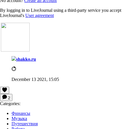
No account?
Create an account
By logging in to LiveJournal using a third-party service you accept
LiveJournal's
User agreement
shakko.ru
December 13 2021, 15:05
2
Categories:
Финансы
Музыка
Путешествия
Работа