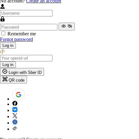
No account?
Create an account
Remember me
Forgot password
Log in
Log in
Login with Sber ID
QR code