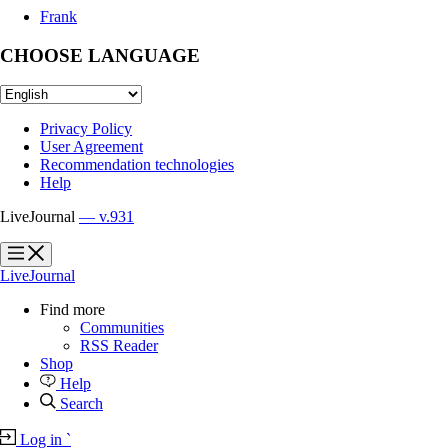
Frank
CHOOSE LANGUAGE
Privacy Policy
User Agreement
Recommendation technologies
Help
LiveJournal
— v.931
?
?
LiveJournal
Find more
Communities
RSS Reader
Shop
Help
Search
Log in
`