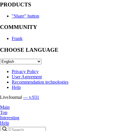
PRODUCTS
"Share" button
COMMUNITY
Frank
CHOOSE LANGUAGE
Privacy Policy
User Agreement
Recommendation technologies
Help
LiveJournal
— v.931
Main
Top
Interesting
Help