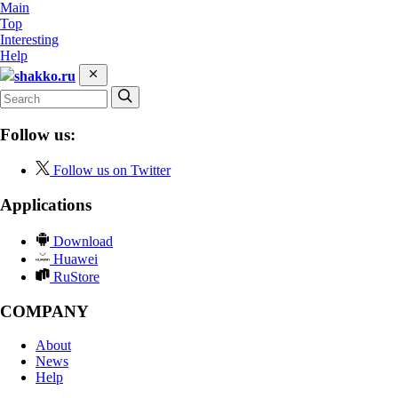
Main
Top
Interesting
Help
shakko.ru
Follow us:
Follow us on Twitter
Applications
Download
Huawei
RuStore
COMPANY
About
News
Help