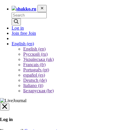
shakko.ru
Log in
Join free
Join
English
(en)
English (en)
Русский (ru)
Українська (uk)
Français (fr)
Português (pt)
español (es)
Deutsch (de)
Italiano (it)
Беларуская (be)
Log in