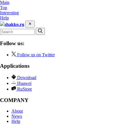
Main
Top
Interesting
Help
shakko.ru
Follow us:
Follow us on Twitter
Applications
Download
Huawei
RuStore
COMPANY
About
News
Help