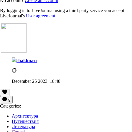
No account?
Create an account
By logging in to LiveJournal using a third-party service you accept
LiveJournal's
User agreement
shakko.ru
December 25 2023, 18:48
9
Categories:
Архитектура
Путешествия
Литература
Cancel