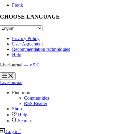
Frank
CHOOSE LANGUAGE
Privacy Policy
User Agreement
Recommendation technologies
Help
LiveJournal
— v.931
?
?
LiveJournal
Find more
Communities
RSS Reader
Shop
Help
Search
Log in
`