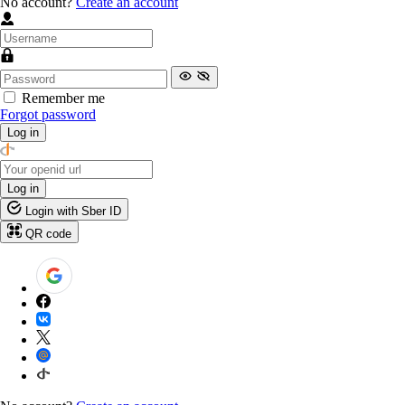
No account?
Create an account
Remember me
Forgot password
Log in
Log in
Login with Sber ID
QR code