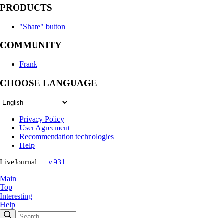
PRODUCTS
"Share" button
COMMUNITY
Frank
CHOOSE LANGUAGE
Privacy Policy
User Agreement
Recommendation technologies
Help
LiveJournal
— v.931
Main
Top
Interesting
Help