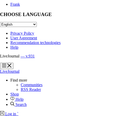
Frank
CHOOSE LANGUAGE
Privacy Policy
User Agreement
Recommendation technologies
Help
LiveJournal
— v.931
?
?
LiveJournal
Find more
Communities
RSS Reader
Shop
Help
Search
Log in
`