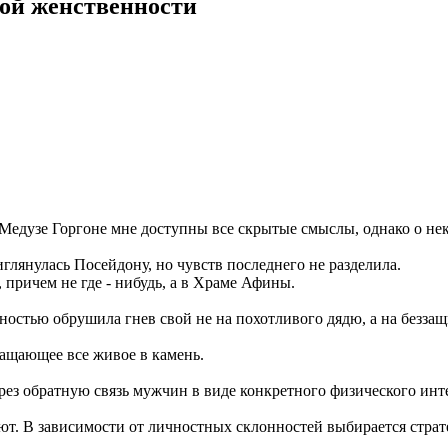
ной женственности
Медузе Горгоне мне доступны все скрытые смыслы, однако о нек
глянулась Посейдону, но чувств последнего не разделила.
 причем не где - нибудь, а в Храме Афины.
остью обрушила гнев свой не на похотливого дядю, а на беззащи
ащающее все живое в камень.
ез обратную связь мужчин в виде конкретного физического инте
т. В зависимости от личностных склонностей выбирается страте