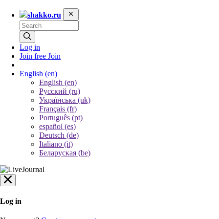
shakko.ru
Log in
Join free
Join
English
(en)
English (en)
Русский (ru)
Українська (uk)
Français (fr)
Português (pt)
español (es)
Deutsch (de)
Italiano (it)
Беларуская (be)
Log in