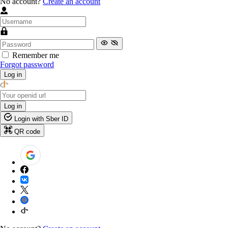
No account?
Create an account
Remember me
Forgot password
Log in
Log in
Login with Sber ID
QR code