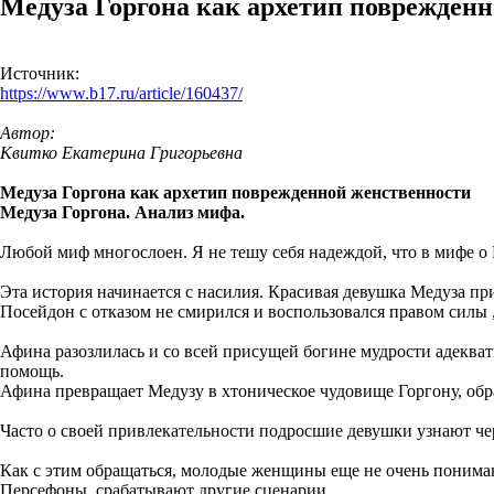
Медуза Горгона как архетип поврежден
Источник:
https://www.b17.ru/article/160437/
Автор:
Квитко Екатерина Григорьевна
Медуза Горгона как архетип поврежденной женственности
Медуза Горгона. Анализ мифа.
Любой миф многослоен. Я не тешу себя надеждой, что в мифе о 
Эта история начинается с насилия. Красивая девушка Медуза при
Посейдон с отказом не смирился и воспользовался правом силы ,
Афина разозлилась и со всей присущей богине мудрости адекватн
помощь.
Афина превращает Медузу в хтоническое чудовище Горгону, обр
Часто о своей привлекательности подросшие девушки узнают чер
Как с этим обращаться, молодые женщины еще не очень понимаю
Персефоны, срабатывают другие сценарии.