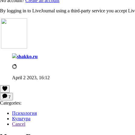
No account?
Create an account
By logging in to LiveJournal using a third-party service you accept Li
shakko.ru
April 2 2023, 16:12
7
Categories:
Психология
Культура
Cancel