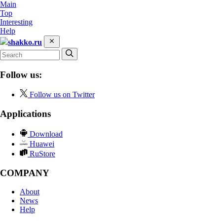
Main
Top
Interesting
Help
shakko.ru
Follow us:
Follow us on Twitter
Applications
Download
Huawei
RuStore
COMPANY
About
News
Help