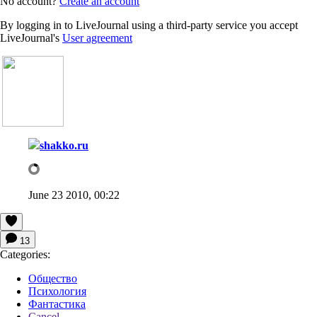
No account?
Create an account
By logging in to LiveJournal using a third-party service you accept
LiveJournal's
User agreement
shakko.ru
June 23 2010, 00:22
13
Categories:
Общество
Психология
Фантастика
Cancel