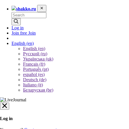
shakko.ru
Log in
Join free
Join
English
(en)
English (en)
Русский (ru)
Українська (uk)
Français (fr)
Português (pt)
español (es)
Deutsch (de)
Italiano (it)
Беларуская (be)
Log in