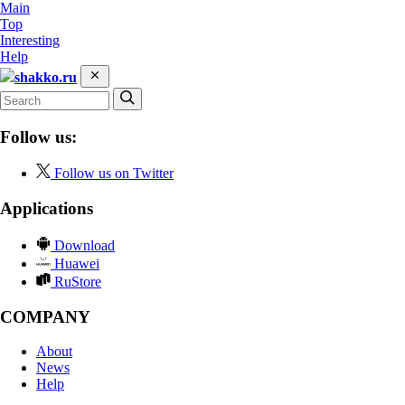
Main
Top
Interesting
Help
shakko.ru
Follow us:
Follow us on Twitter
Applications
Download
Huawei
RuStore
COMPANY
About
News
Help