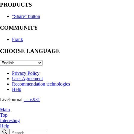
PRODUCTS
"Share" button
COMMUNITY
Frank
CHOOSE LANGUAGE
Privacy Policy
User Agreement
Recommendation technologies
Help
LiveJournal
— v.931
Main
Top
Interesting
Help