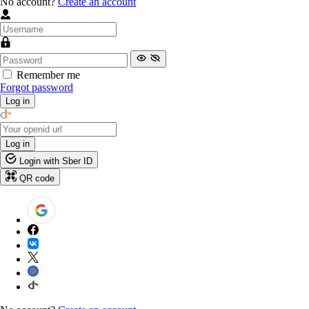
No account?
Create an account
Remember me
Forgot password
Log in
Log in
Login with Sber ID
QR code