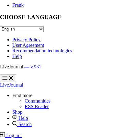
Frank
CHOOSE LANGUAGE
Privacy Policy
User Agreement
Recommendation technologies
Help
LiveJournal
— v.931
?
?
LiveJournal
Find more
Communities
RSS Reader
Shop
Help
Search
Log in
`