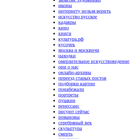
иконы
интернету нельзя верить
искусство русское
кадавры
кино
книги
культура.рф
кусочек
москва и москвичи
находки
омерзительное искусствоведение
они о нас
онлайн-архивы
переезд старых постов
подборки картин
понабежали
портреты
пушкин
ренессанс
рисуют сейчас
романовы
серебряный век
скульптура
смерть