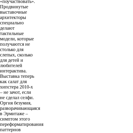
«поучаствовать».
Продвинутые
выставочные
архитекторы
специально
делают
тактильные
модели, которые
получаются не
столько для
слепых, сколько
для детей и
любителей
интерактива.
Выставка теперь
как салат для
хипстера 2010-х
– не зачот, если
не сделал селфи.
Оргия безумия,
разворачивающаяся
в Эрмитаже –
симптом этого
переформатирования
паттернов