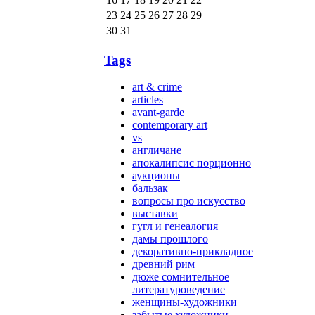
23
24
25
26
27
28
29
30
31
Tags
art & crime
articles
avant-garde
contemporary art
vs
англичане
апокалипсис порционно
аукционы
бальзак
вопросы про искусство
выставки
гугл и генеалогия
дамы прошлого
декоративно-прикладное
древний рим
дюже сомнительное
литературоведение
женщины-художники
забытые художники