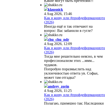
Какие могут быть претензии?!
klausnick
4 Aug 2026, 15:46
Как я живу, или #профдеформацияэто
(2026)
Иногда ещё и так отвечают на
вопрос: Вас забанили в гугле?
chu_chu_ndr
4 Aug 2026, 12:09
Как я живу, или #профдеформацияэто
(2026)
Тогда мне решительно неясно, в чем
профессионализм этих ...ммм...
чудаков.
Попробую поразмыслить над
уклончивостью ответа ув. Софьи,
может там отгадка?
andrey_zorin
4 Aug 2026, 11:25
Как я живу, или #профдеформацияэто
(2026)
Полагаю, примерно так: Наследники