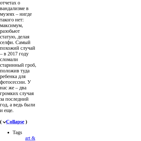
отчетах о
вандализме в
музеях – нигде
такого нет:
максимум,
разобьют
статую, делая
селфи. Самый
похожий случай
– в 2017 году
сломали
старинный гроб,
положив туда
ребенка для
фотосессии. У
нас же – два
громких случая
за последний
год, а ведь были
и еще.
(
Collapse
)
Tags
art &