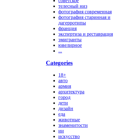
советское
телесный низ
фотография современная
фотография старинная и
дагерротипы
франция
экспертиза и реставрация
эмигранты
ювелирное
...
Categories
18+
авто
армия
архитектура
город
дети
дизайн
еда
животные
знаменитости
ии
искусство