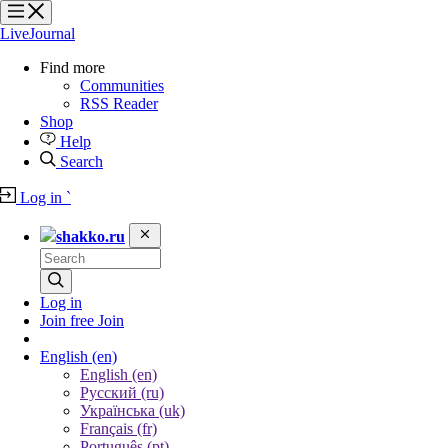
?
?
?
?
LiveJournal
Find more
Communities
RSS Reader
Shop
Help
Search
Log in
`
shakko.ru
Log in
Join free
Join
English
(en)
English (en)
Русский (ru)
Українська (uk)
Français (fr)
Português (pt)