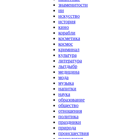
знаменитости
ии
искусство
история
кино
корабли
косметика
космос
криминал
культура
литература
лытдыбр
медицина
мода
музыка
напитки
наука
образование
общество
отношения
политика
праздники
природа
происшествия
психология