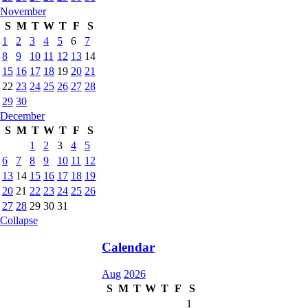
November
S
M
T
W
T
F
S
1
2
3
4
5
6
7
8
9
10
11
12
13
14
15
16
17
18
19
20
21
22
23
24
25
26
27
28
29
30
December
S
M
T
W
T
F
S
1
2
3
4
5
6
7
8
9
10
11
12
13
14
15
16
17
18
19
20
21
22
23
24
25
26
27
28
29
30
31
Collapse
Calendar
Aug
2026
S
M
T
W
T
F
S
1