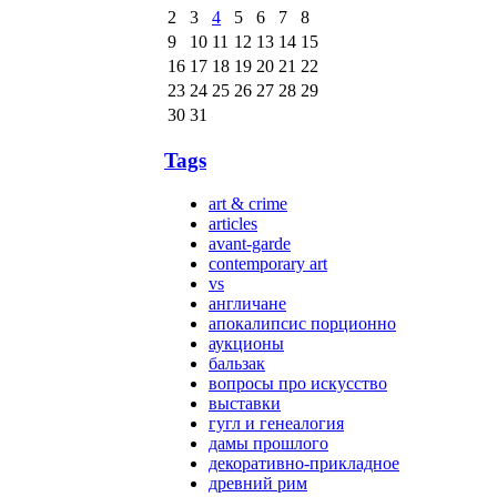
2
3
4
5
6
7
8
9
10
11
12
13
14
15
16
17
18
19
20
21
22
23
24
25
26
27
28
29
30
31
Tags
art & crime
articles
avant-garde
contemporary art
vs
англичане
апокалипсис порционно
аукционы
бальзак
вопросы про искусство
выставки
гугл и генеалогия
дамы прошлого
декоративно-прикладное
древний рим