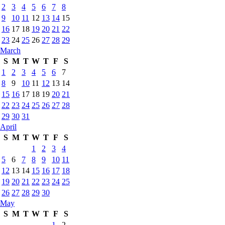
2
3
4
5
6
7
8
9
10
11
12
13
14
15
16
17
18
19
20
21
22
23
24
25
26
27
28
29
March
S
M
T
W
T
F
S
1
2
3
4
5
6
7
8
9
10
11
12
13
14
15
16
17
18
19
20
21
22
23
24
25
26
27
28
29
30
31
April
S
M
T
W
T
F
S
1
2
3
4
5
6
7
8
9
10
11
12
13
14
15
16
17
18
19
20
21
22
23
24
25
26
27
28
29
30
May
S
M
T
W
T
F
S
1
2