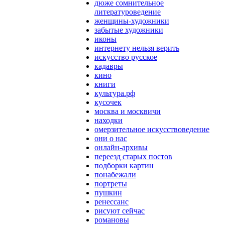
дюже сомнительное
литературоведение
женщины-художники
забытые художники
иконы
интернету нельзя верить
искусство русское
кадавры
кино
книги
культура.рф
кусочек
москва и москвичи
находки
омерзительное искусствоведение
они о нас
онлайн-архивы
переезд старых постов
подборки картин
понабежали
портреты
пушкин
ренессанс
рисуют сейчас
романовы