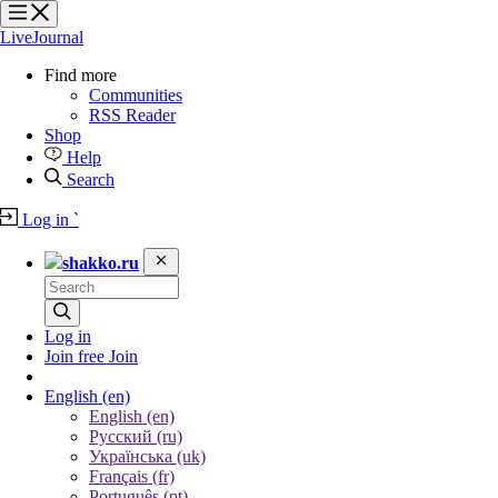
?
?
?
?
LiveJournal
Find more
Communities
RSS Reader
Shop
Help
Search
Log in
`
shakko.ru
Log in
Join free
Join
English
(en)
English (en)
Русский (ru)
Українська (uk)
Français (fr)
Português (pt)