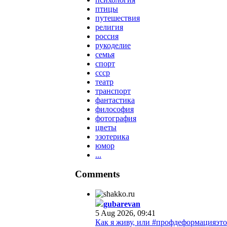
птицы
путешествия
религия
россия
рукоделие
семья
спорт
ссср
театр
транспорт
фантастика
философия
фотография
цветы
эзотерика
юмор
...
Comments
gubarevan
5 Aug 2026, 09:41
Как я живу, или #профдеформацияэто