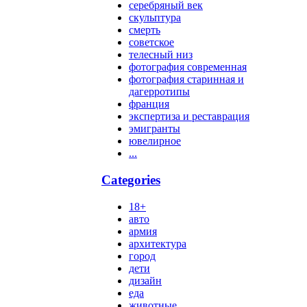
серебряный век
скульптура
смерть
советское
телесный низ
фотография современная
фотография старинная и
дагерротипы
франция
экспертиза и реставрация
эмигранты
ювелирное
...
Categories
18+
авто
армия
архитектура
город
дети
дизайн
еда
животные