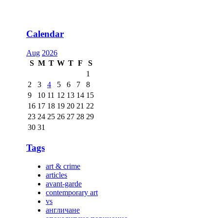
Calendar
Aug
2026
S
M
T
W
T
F
S
1
2
3
4
5
6
7
8
9
10
11
12
13
14
15
16
17
18
19
20
21
22
23
24
25
26
27
28
29
30
31
Tags
art & crime
articles
avant-garde
contemporary art
vs
англичане