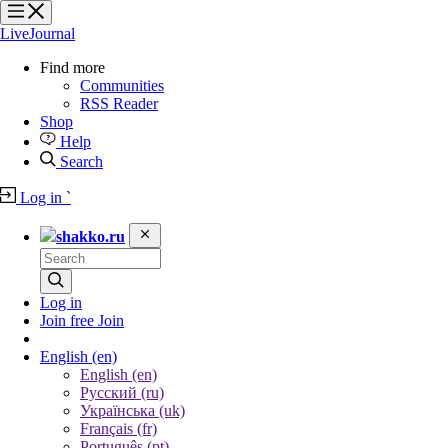
?
?
?
?
LiveJournal
Find more
Communities
RSS Reader
Shop
Help
Search
Log in
`
shakko.ru
Log in
Join free
Join
English
(en)
English (en)
Русский (ru)
Українська (uk)
Français (fr)
Português (pt)