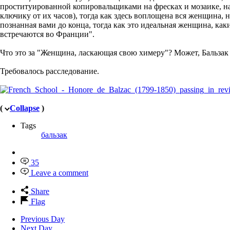
проституированной копировальщиками на фресках и мозаике, на
ключику от их часов), тогда как здесь воплощена вся женщина, 
познанная вами до конца, тогда как это идеальная женщина, как
встречаются во Франции".
Что это за "Женщина, ласкающая свою химеру"? Может, Бальзак
Требовалось расследование.
(
Collapse
)
Tags
бальзак
35
Leave a comment
Share
Flag
Previous Day
Next Day