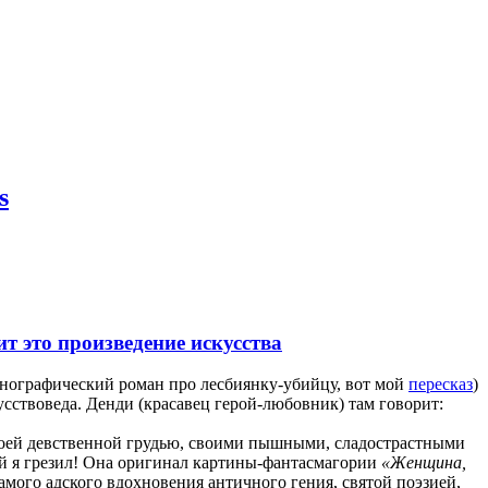
s
 это произведение искусства
рнографический роман про лесбиянку-убийцу, вот мой
пересказ
)
усствоведа. Денди (красавец герой-любовник) там говорит:
своей девственной грудью, своими пышными, сладострастными
й я грезил! Она оригинал картины-фантасмагории
«Женщина,
мого адского вдохновения античного гения, святой поэзией,