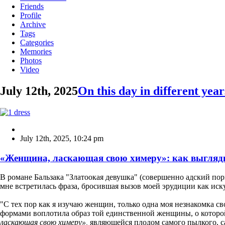
Friends
Profile
Archive
Tags
Categories
Memories
Photos
Video
July 12th, 2025
On this day in different year
July 12th, 2025
,
10:24 pm
«Женщина, ласкающая свою химеру»: как выглядит
В романе Бальзака "Златоокая девушка" (совершенно адский по
мне встретилась фраза, бросившая вызов моей эрудиции как иск
"С тех пор как я изучаю женщин, только одна моя незнакомка 
формами воплотила образ той единственной женщины, о которо
ласкающая свою химеру»,
являющейся плодом самого пылкого, са