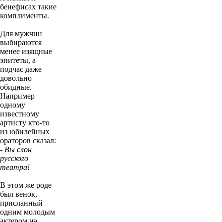
бенефисах такие
комплименты.
Для мужчин
выбираются
менее изящные
эпитеты, а
подчас даже
довольно
обидные.
Например
одному
известному
артисту кто-то
из юбилейных
ораторов сказал:
- Вы слон
русского
театра!
В этом же роде
был венок,
присланный
одним молодым
актером на