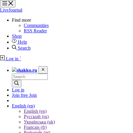
?
?
?
?
LiveJournal
Find more
Communities
RSS Reader
Shop
Help
Search
Log in
`
shakko.ru
Log in
Join free
Join
English
(en)
English (en)
Русский (ru)
Українська (uk)
Français (fr)
Português (pt)