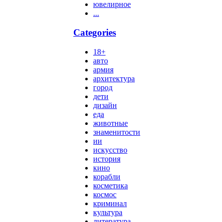
ювелирное
...
Categories
18+
авто
армия
архитектура
город
дети
дизайн
еда
животные
знаменитости
ии
искусство
история
кино
корабли
косметика
космос
криминал
культура
литература