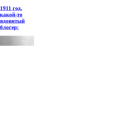
1911 год,
какой-то
ядовитый
блогер: