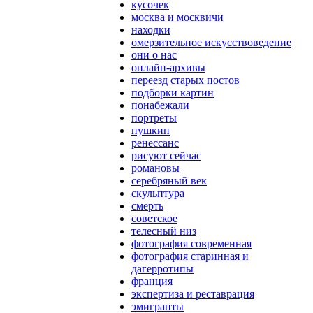
кусочек
москва и москвичи
находки
омерзительное искусствоведение
они о нас
онлайн-архивы
переезд старых постов
подборки картин
понабежали
портреты
пушкин
ренессанс
рисуют сейчас
романовы
серебряный век
скульптура
смерть
советское
телесный низ
фотография современная
фотография старинная и
дагерротипы
франция
экспертиза и реставрация
эмигранты