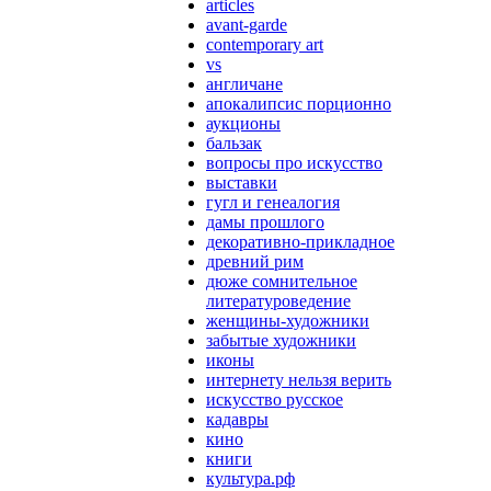
articles
avant-garde
contemporary art
vs
англичане
апокалипсис порционно
аукционы
бальзак
вопросы про искусство
выставки
гугл и генеалогия
дамы прошлого
декоративно-прикладное
древний рим
дюже сомнительное
литературоведение
женщины-художники
забытые художники
иконы
интернету нельзя верить
искусство русское
кадавры
кино
книги
культура.рф