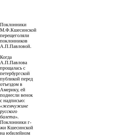
Поклонники
М.Ф.Кшесинской
перещеголяли
поклонников
А.П.Павловой.
Когда
А.П.Павлова
прощалась с
петербургской
публикой перед
отъездом в
Америку, ей
поднесли венок
с надписью:
«жемчужине
русского
балета».
Поклонники г-
жи Кшесинской
на юбилейном