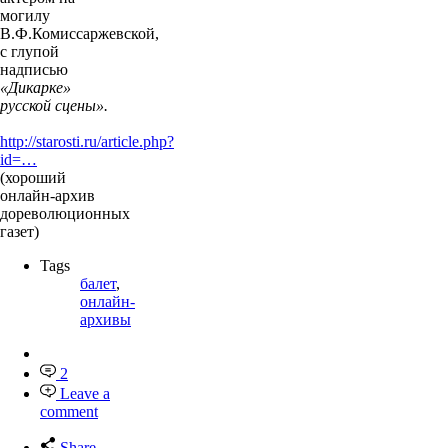
могилу
В.Ф.Комиссаржевской,
с глупой
надписью
«Дикарке»
русской сцены».
http://starosti.ru/article.php?
id=…
(хороший
онлайн-архив
дореволюционных
газет)
Tags
балет
,
онлайн-
архивы
2
Leave a
comment
Share