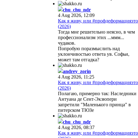
chu_chu_ndr
4 Aug 2026, 12:09
Как я живу, или #профдеформацияэто
(2026)
Тогда мне решительно неясно, в чем
профессионализм этих ...ммм...
чудаков.
Попробую поразмыслить над
уклончивостью ответа ув. Софьи,
может там отгадка?
andrey_zorin
4 Aug 2026, 11:25
Как я живу, или #профдеформацияэто
(2026)
Полагаю, примерно так: Наследники
Антуана де Сент-Экзюпери
запретили "Маленького принца" в
питерском ТЮЗе
chu_chu_ndr
4 Aug 2026, 08:37
Как я живу, или #профдеформацияэто