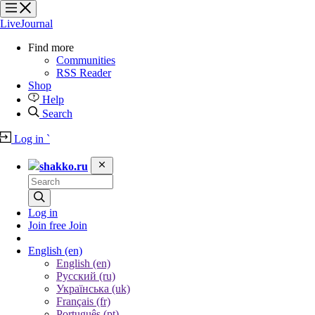
?
?
?
?
LiveJournal
Find more
Communities
RSS Reader
Shop
Help
Search
Log in
`
shakko.ru
Log in
Join free
Join
English
(en)
English (en)
Русский (ru)
Українська (uk)
Français (fr)
Português (pt)