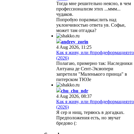
Тогда мне решительно неясно, в чем
профессионализм этих ...ммм...
чудаков.
Попробую поразмыслить над
уклончивостью ответа ув. Софьи,
может там отгадка?
andrey_zorin
4 Aug 2026, 11:25
Как я живу, или #профдеформацияэто
(2026)
Полагаю, примерно так: Наследники
Антуана де Сент-Экзюпери
запретили "Маленького принца" в
питерском ТЮЗе
chu_chu_ndr
4 Aug 2026, 08:37
Как я живу, или #профдеформацияэто
(2026)
Я сер и нищ, теряюсь в догадках.
Предположения есть, но звучат
бредово (: