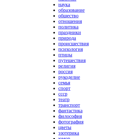
наука
образование
общество
отношения
политика
праздники
природа
происшествия
психология
птицы
путешествия
религия
россия
рукоделие
семья
спорт
ссср
театр
транспорт
фантастика
философия
фотография
цветы
эзотерика
юмор