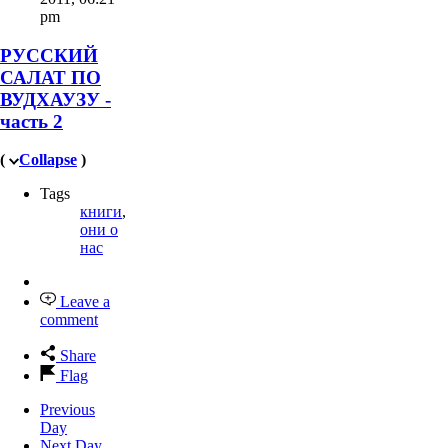
pm
РУССКИЙ
САЛАТ ПО
ВУДХАУЗУ -
часть 2
(
Collapse
)
Tags
книги
,
они о
нас
Leave a
comment
Share
Flag
Previous
Day
Next Day