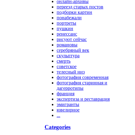
онлайн-архивы
переезд старых постов
подборки картин
понабежали
портреты
пушкин
ренессанс
рисуют сейчас
романовы
серебряный век
скульптура
смерть
советское
телесный низ
фотография современная
фотография старинная и
дагерротипы
франция
экспертиза и реставрация
эмигранты
ювелирное
...
Categories