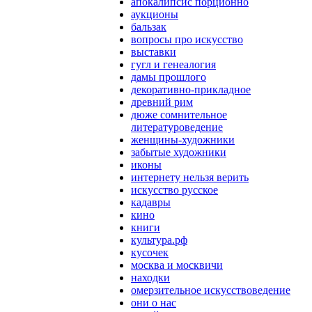
апокалипсис порционно
аукционы
бальзак
вопросы про искусство
выставки
гугл и генеалогия
дамы прошлого
декоративно-прикладное
древний рим
дюже сомнительное
литературоведение
женщины-художники
забытые художники
иконы
интернету нельзя верить
искусство русское
кадавры
кино
книги
культура.рф
кусочек
москва и москвичи
находки
омерзительное искусствоведение
они о нас