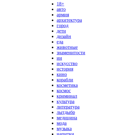
18+
авто
армия
архитектура
город
дети
дизайн
еда
животные
знаменитости
ии
искусство
история
кино
корабли
косметика
космос
криминал
культура
литература
лытдыбр
медицина
мода
музыка
напитки