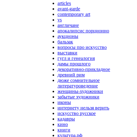
articles
avant-garde
contemporary art
vs
англичане
апокалипсис порционно
аукционы
бальзак
вопросы про искусство
выставки
гугл и генеалогия
дамы прошлого
декоративно-прикладное
древний рим
дюже сомнительное
литературоведение
женщины-художники
забытые художники
иконы
интернету нельзя верить
искусство русское
кадавры
кино
книги
культура.рф