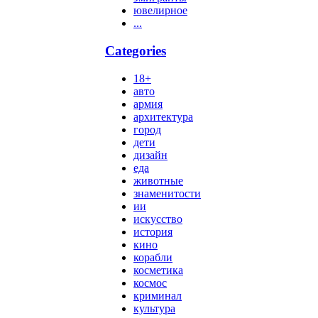
ювелирное
...
Categories
18+
авто
армия
архитектура
город
дети
дизайн
еда
животные
знаменитости
ии
искусство
история
кино
корабли
косметика
космос
криминал
культура