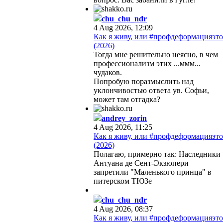
chu_chu_ndr
4 Aug 2026, 12:09
Как я живу, или #профдеформацияэто
(2026)
Тогда мне решительно неясно, в чем
профессионализм этих ...ммм...
чудаков.
Попробую поразмыслить над
уклончивостью ответа ув. Софьи,
может там отгадка?
andrey_zorin
4 Aug 2026, 11:25
Как я живу, или #профдеформацияэто
(2026)
Полагаю, примерно так: Наследники
Антуана де Сент-Экзюпери
запретили "Маленького принца" в
питерском ТЮЗе
chu_chu_ndr
4 Aug 2026, 08:37
Как я живу, или #профдеформацияэто