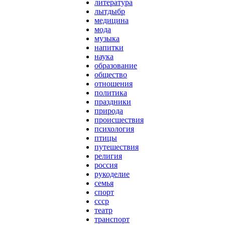
литература
лытдыбр
медицина
мода
музыка
напитки
наука
образование
общество
отношения
политика
праздники
природа
происшествия
психология
птицы
путешествия
религия
россия
рукоделие
семья
спорт
ссср
театр
транспорт