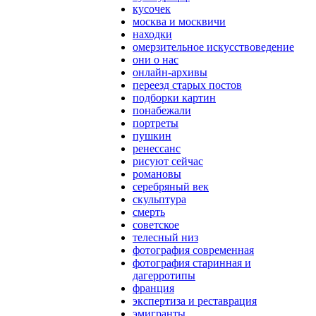
кусочек
москва и москвичи
находки
омерзительное искусствоведение
они о нас
онлайн-архивы
переезд старых постов
подборки картин
понабежали
портреты
пушкин
ренессанс
рисуют сейчас
романовы
серебряный век
скульптура
смерть
советское
телесный низ
фотография современная
фотография старинная и
дагерротипы
франция
экспертиза и реставрация
эмигранты