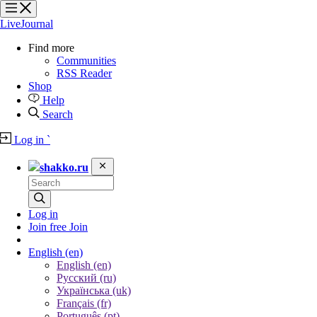
?
?
?
?
LiveJournal
Find more
Communities
RSS Reader
Shop
Help
Search
Log in
`
shakko.ru
Log in
Join free
Join
English
(en)
English (en)
Русский (ru)
Українська (uk)
Français (fr)
Português (pt)