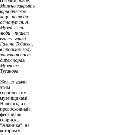
создаём новое.
Можно закрыть
юридическое
лицо, но люди
останутся. А
Музей - это
люди", пишет
его экс-глава
Галина Тебиева,
в прошлом году
занявшая пост
директорам
Музея им.
Туганова.
Желаю удачи
этим
героическим
музейщикам!
Надеюсь, их
превосходный
фестиваль
совриска
"Аланика", на
котором я