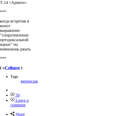
Т-14 «Армата».
***
когда встретив в
книге
выражение
"сопротивление
ортодоксальной
науки" ты
начинаешь ржать
***
(
Collapse
)
Tags
вернисаж
50
Leave a
comment
Share