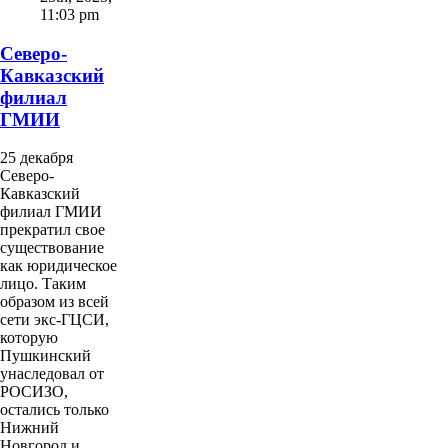
11:03 pm
Северо-
Кавказский
филиал
ГМИИ
25 декабря
Северо-
Кавказский
филиал ГМИИ
прекратил свое
существование
как юридическое
лицо. Таким
образом из всей
сети экс-ГЦСИ,
которую
Пушкинский
унаследовал от
РОСИЗО,
остались только
Нижний
Новгород и