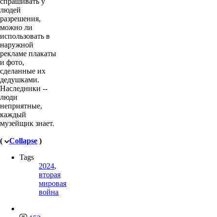
спрашивать у
людей
разрешения,
можно ли
использовать в
наружной
рекламе плакаты
и фото,
сделанные их
дедушками.
Наследники --
люди
неприятные,
каждый
музейщик знает.
(
Collapse
)
Tags
2024
,
вторая
мировая
война