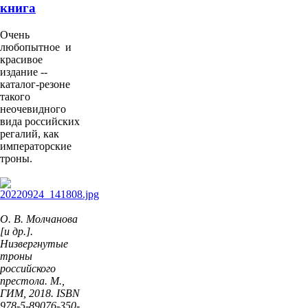
книга
Очень
любопытное и
красивое
издание --
каталог-резоне
такого
неочевидного
вида российских
регалий, как
императорские
троны.
О. В. Молчанова
[и др.].
Низвергнутые
троны
российского
престола. М.,
ГИМ, 2018. ISBN
978-5-89076-350-