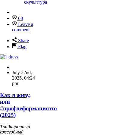
скульптура
68
Leave a
comment
Share
Flag
July 22nd,
2025
,
04:24
pm
Как я живу,
или
#профдеформацияэто
(2025)
Традиционный
ежегодный