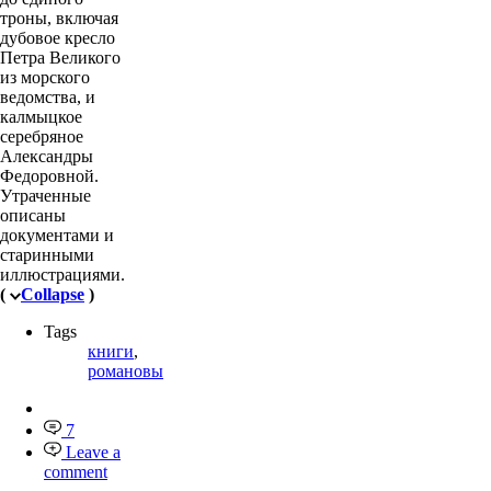
троны, включая
дубовое кресло
Петра Великого
из морского
ведомства, и
калмыцкое
серебряное
Александры
Федоровной.
Утраченные
описаны
документами и
старинными
иллюстрациями.
(
Collapse
)
Tags
книги
,
романовы
7
Leave a
comment