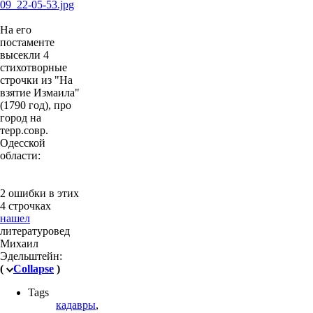
На его
постаменте
высекли 4
стихотворные
строчки из "На
взятие Измаила"
(1790 год), про
город на
терр.совр.
Одесской
области:
2 ошибки в этих
4 строчках
нашел
литературовед
Михаил
Эдельштейн:
(
Collapse
)
Tags
кадавры
,