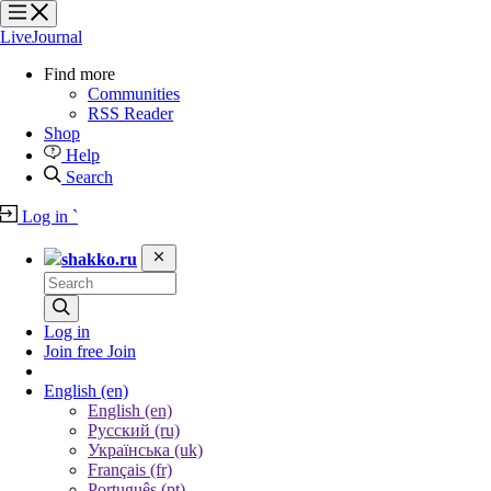
?
?
?
?
LiveJournal
Find more
Communities
RSS Reader
Shop
Help
Search
Log in
`
shakko.ru
Log in
Join free
Join
English
(en)
English (en)
Русский (ru)
Українська (uk)
Français (fr)
Português (pt)