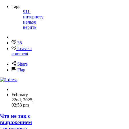
Tags
911
,
интернету
нельзя
верить
35
Leave a
comment
Share
Flag
February
22nd, 2025
,
02:53 pm
Что не так с
выражением
"выставка-