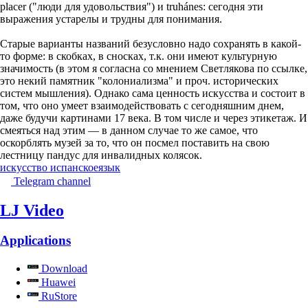
placer ("люди для удовольствия") и truhánes: сегодня эти
выражения устарелы и трудны для понимания.
Старые варианты названий безусловно надо сохранять в какой-
то форме: в скобках, в сносках, т.к. они имеют культурную
значимость (в этом я согласна со мнением Светлякова по ссылке,
это некий памятник "колониализма" и проч. исторических
систем мышления). Однако сама ценность искусства и состоит в
том, что оно умеет взаимодействовать с сегодняшним днем,
даже будучи картинами 17 века. В том числе и через этикетаж. И
смеяться над этим — в данном случае то же самое, что
оскорблять музей за то, что он посмел поставить на свою
лестницу пандус для инвалидных колясок.
искусство испанское
язык
Telegram channel
LJ Video
Applications
Download
Huawei
RuStore