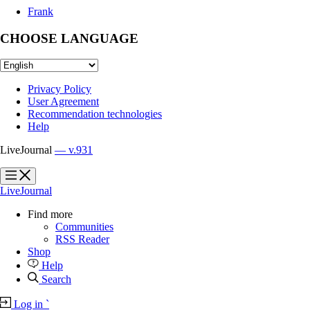
Frank
CHOOSE LANGUAGE
Privacy Policy
User Agreement
Recommendation technologies
Help
LiveJournal
— v.931
?
?
LiveJournal
Find more
Communities
RSS Reader
Shop
Help
Search
Log in
`