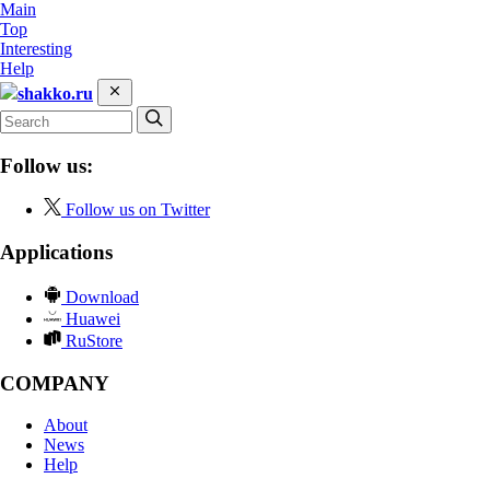
Main
Top
Interesting
Help
shakko.ru
Follow us:
Follow us on Twitter
Applications
Download
Huawei
RuStore
COMPANY
About
News
Help