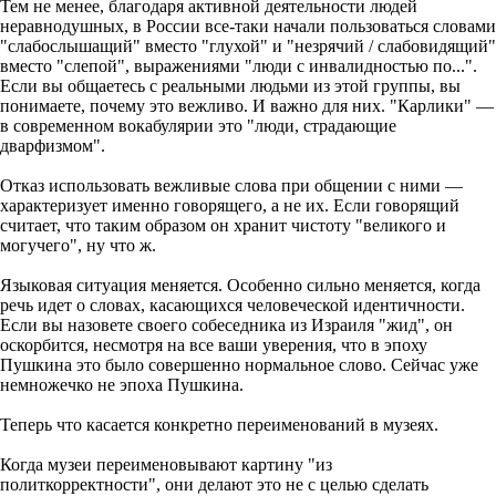
Тем не менее, благодаря активной деятельности людей
неравнодушных, в России все-таки начали пользоваться словами
"слабослышащий" вместо "глухой" и "незрячий / слабовидящий"
вместо "слепой", выражениями "люди с инвалидностью по...".
Если вы общаетесь с реальными людьми из этой группы, вы
понимаете, почему это вежливо. И важно для них. "Карлики" —
в современном вокабулярии это "люди, страдающие
дварфизмом".
Отказ использовать вежливые слова при общении с ними —
характеризует именно говорящего, а не их. Если говорящий
считает, что таким образом он хранит чистоту "великого и
могучего", ну что ж.
Языковая ситуация меняется. Особенно сильно меняется, когда
речь идет о словах, касающихся человеческой идентичности.
Если вы назовете своего собеседника из Израиля "жид", он
оскорбится, несмотря на все ваши уверения, что в эпоху
Пушкина это было совершенно нормальное слово. Сейчас уже
немножечко не эпоха Пушкина.
Теперь что касается конкретно переименований в музеях.
Когда музеи переименовывают картину "из
политкорректности", они делают это не с целью сделать