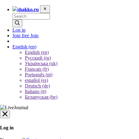
shakko.ru
Log in
Join free
Join
English
(en)
English (en)
Русский (ru)
Українська (uk)
Français (fr)
Português (pt)
español (es)
Deutsch (de)
Italiano (it)
Беларуская (be)
Log in