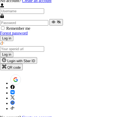
No account?
Create an account
Remember me
Forgot password
Log in
Log in
Login with Sber ID
QR code