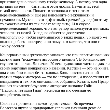
приятное давно покойному изображенному. А потому что одна
из задач музеев — быть педагогом людям. Научить их этой
самой вежливости. Попасть в заголовки газет с этим
переименованием и еще раз напомнить о вежливости и
гуманности. Музеи — это эффектный, громкий рупор (поэтому-
то экоактивисты их так любят вандалить). И в случае
переименований хорошо, что этот рупор используется для таких
человечных целей. Западное общество достаточно
благополучно, чтобы задумываться о таких вещах; у нашего же
полно проблем поострее, и поэтому нам кажется, что они с
"жиру бесятся".
Консервативный зритель тут заявляет, что при переименованиях
картин идет "искажение авторского замысла". В большинстве
случаев это не так. До начала 20 века художники часто не давали
своим картинам конкретных названий. Картина — это не книга,
она спокойно живет без заголовка. Большинство названий
картин старых мастеров — это не "авторские", а изобретения их
владельцев и тех, кто описывал их собрания. Кстати, вон Прадо
как раз сохраняет безусловно авторское название Гойи
"Педрила, тетушка Гила", несмотря на его очевидную
оскорбительность.
Слова на протяжении веков теряют смысл. Во времена
Веласкеса шутов и придворных карликов называли gente de