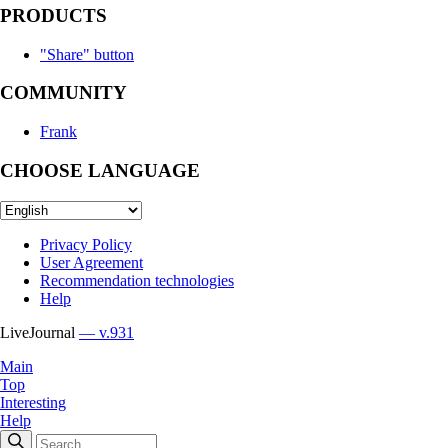
PRODUCTS
"Share" button
COMMUNITY
Frank
CHOOSE LANGUAGE
Privacy Policy
User Agreement
Recommendation technologies
Help
LiveJournal
— v.931
Main
Top
Interesting
Help