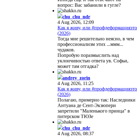
вопрос: Вас забанили в гугле?
chu_chu_ndr
4 Aug 2026, 12:09
Как я живу, или #профдеформацияэто
(2026)
Тогда мне решительно неясно, в чем
профессионализм этих ...ммм...
чудаков.
Попробую поразмыслить над
уклончивостью ответа ув. Софьи,
может там отгадка?
andrey_zorin
4 Aug 2026, 11:25
Как я живу, или #профдеформацияэто
(2026)
Полагаю, примерно так: Наследники
Антуана де Сент-Экзюпери
запретили "Маленького принца" в
питерском ТЮЗе
chu_chu_ndr
4 Aug 2026, 08:37