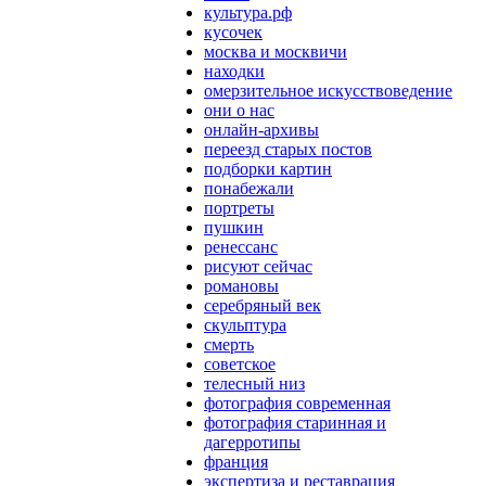
культура.рф
кусочек
москва и москвичи
находки
омерзительное искусствоведение
они о нас
онлайн-архивы
переезд старых постов
подборки картин
понабежали
портреты
пушкин
ренессанс
рисуют сейчас
романовы
серебряный век
скульптура
смерть
советское
телесный низ
фотография современная
фотография старинная и
дагерротипы
франция
экспертиза и реставрация