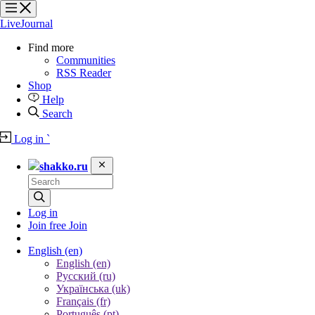
?
?
?
?
LiveJournal
Find more
Communities
RSS Reader
Shop
Help
Search
Log in
`
shakko.ru
Log in
Join free
Join
English
(en)
English (en)
Русский (ru)
Українська (uk)
Français (fr)
Português (pt)