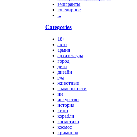
эмигранты
ювелирное
...
Categories
18+
авто
армия
архитектура
город
дети
дизайн
еда
животные
знаменитости
ии
искусство
история
кино
корабли
косметика
космос
криминал