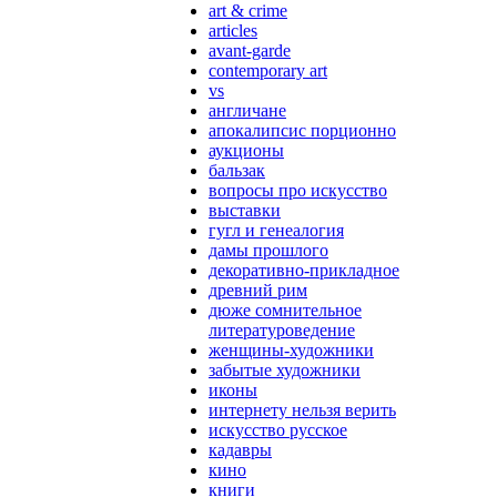
art & crime
articles
avant-garde
contemporary art
vs
англичане
апокалипсис порционно
аукционы
бальзак
вопросы про искусство
выставки
гугл и генеалогия
дамы прошлого
декоративно-прикладное
древний рим
дюже сомнительное
литературоведение
женщины-художники
забытые художники
иконы
интернету нельзя верить
искусство русское
кадавры
кино
книги