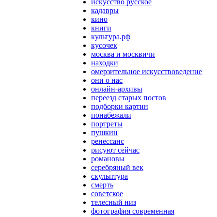
искусство русское
кадавры
кино
книги
культура.рф
кусочек
москва и москвичи
находки
омерзительное искусствоведение
они о нас
онлайн-архивы
переезд старых постов
подборки картин
понабежали
портреты
пушкин
ренессанс
рисуют сейчас
романовы
серебряный век
скульптура
смерть
советское
телесный низ
фотография современная