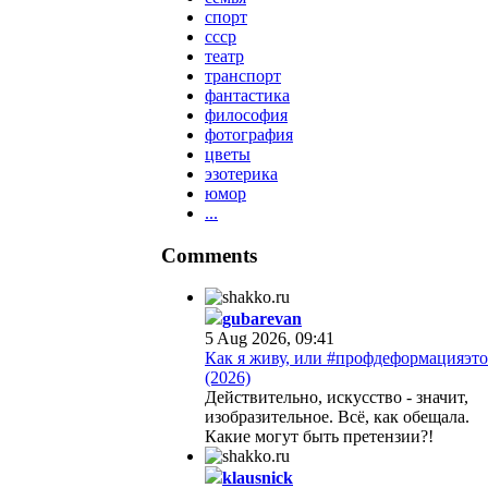
спорт
ссср
театр
транспорт
фантастика
философия
фотография
цветы
эзотерика
юмор
...
Comments
gubarevan
5 Aug 2026, 09:41
Как я живу, или #профдеформацияэто
(2026)
Действительно, искусство - значит,
изобразительное. Всё, как обещала.
Какие могут быть претензии?!
klausnick