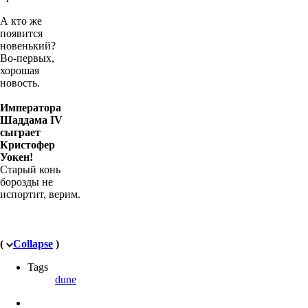
А кто же
появится
новенький?
Во-первых,
хорошая
новость.
Императора
Шаддама IV
сыграет
Кристофер
Уокен!
Старый конь
борозды не
испортит, верим.
(
Collapse
)
Tags
dune