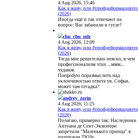
4 Aug 2026, 15:46
Как я живу, или #профдеформацияэто
(2026)
Иногда ещё и так отвечают на
вопрос: Вас забанили в гугле?
chu_chu_ndr
4 Aug 2026, 12:09
Как я живу, или #профдеформацияэто
(2026)
Тогда мне решительно неясно, в чем
профессионализм этих ...ммм...
чудаков.
Попробую поразмыслить над
уклончивостью ответа ув. Софьи,
может там отгадка?
andrey_zorin
4 Aug 2026, 11:25
Как я живу, или #профдеформацияэто
(2026)
Полагаю, примерно так: Наследники
Антуана де Сент-Экзюпери
запретили "Маленького принца" в
питерском ТЮЗе