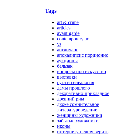
Tags
art & crime
articles
avant-garde
contemporary art
vs
англичане
апокалипсис порционно
аукционы
бальзак
вопросы про искусство
выставки
гугл и генеалогия
дамы прошлого
декоративно-прикладное
древний рим
дюже сомнительное
литературоведение
женщины-художники
забытые художники
иконы
интернету нельзя верить