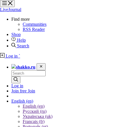
?
?
?
?
LiveJournal
Find more
Communities
RSS Reader
Shop
Help
Search
Log in
`
shakko.ru
Log in
Join free
Join
English
(en)
English (en)
Русский (ru)
Українська (uk)
Français (fr)
Português (pt)