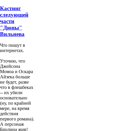
Кастинг
следующей
части
"Дюны"
Вильнева
Что пишут в
интернетах.
Уточню, что
Джейсона
Момоа и Оскара
Айзека больше
не будет, разве
что в флешбеках
-- их убили
основательно
(ну, по крайней
мере, на время
действия
первого романа).
А персонаж
Бролина жив!