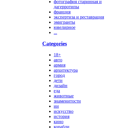
фотография старинная и
дагерротипы
франция
экспертиза и реставрация
эмигранты
ювелирное
...
Categories
18+
авто
армия
архитектура
город
дети
дизайн
еда
животные
знаменитости
ии
искусство
история
кино
корабли