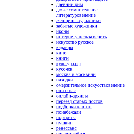
древний рим
дюже сомнительное
литературоведение
женщины-художники
забытые художники
иконы
интернету нельзя верить
искусство русское
кадавры
кино
книги
культура.рф
кусочек
москва и москвичи
находки
омерзительное искусствоведение
они о нас
онлайн-архивы
переезд старых постов
подборки картин
понабежали
портреты
пушкин
ренессанс
рисуют сейчас