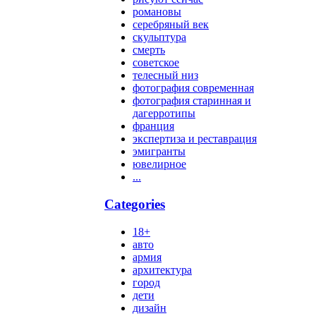
романовы
серебряный век
скульптура
смерть
советское
телесный низ
фотография современная
фотография старинная и
дагерротипы
франция
экспертиза и реставрация
эмигранты
ювелирное
...
Categories
18+
авто
армия
архитектура
город
дети
дизайн