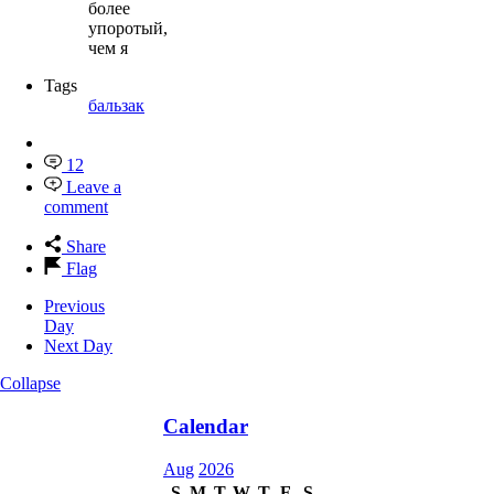
более
упоротый,
чем я
Tags
бальзак
12
Leave a
comment
Share
Flag
Previous
Day
Next Day
Collapse
Calendar
Aug
2026
S
M
T
W
T
F
S