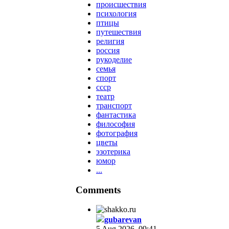
происшествия
психология
птицы
путешествия
религия
россия
рукоделие
семья
спорт
ссср
театр
транспорт
фантастика
философия
фотография
цветы
эзотерика
юмор
...
Comments
gubarevan
5 Aug 2026, 09:41