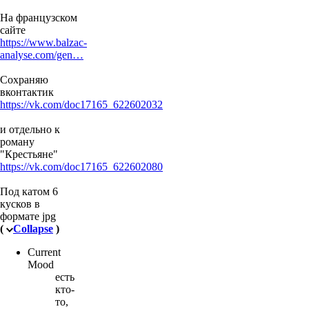
На французском
сайте
https://www.balzac-
analyse.com/gen…
Сохраняю
вконтактик
https://vk.com/doc17165_622602032
и отдельно к
роману
"Крестьяне"
https://vk.com/doc17165_622602080
Под катом 6
кусков в
формате jpg
(
Collapse
)
Current
Mood
есть
кто-
то,