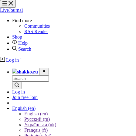
?
?
?
?
LiveJournal
Find more
Communities
RSS Reader
Shop
Help
Search
Log in
`
shakko.ru
Log in
Join free
Join
English
(en)
English (en)
Русский (ru)
Українська (uk)
Français (fr)
Português (pt)