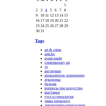
1
2
3
4
5
6
7
8
9
10
11
12
13
14
15
16
17
18
19
20
21
22
23
24
25
26
27
28
29
30
31
Tags
art & crime
articles
avant-garde
contemporary art
vs
англичане
апокалипсис порционно
аукционы
бальзак
вопросы про искусство
выставки
гугл и генеалогия
дамы прошлого
декоративно-прикладное