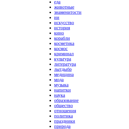
еда
животные
знаменитости
ии
искусство
история
кино
корабли
косметика
космос
криминал
культура
литература
лытдыбр
медицина
мода
музыка
напитки
наука
образование
общество
отношения
политика
праздники
природа