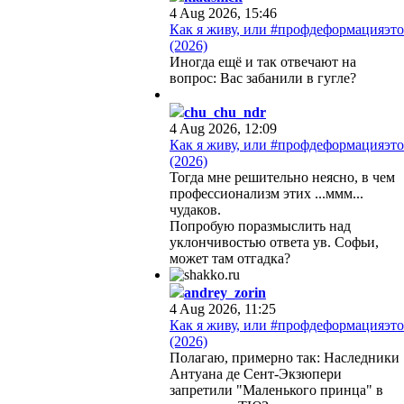
4 Aug 2026, 15:46
Как я живу, или #профдеформацияэто
(2026)
Иногда ещё и так отвечают на
вопрос: Вас забанили в гугле?
chu_chu_ndr
4 Aug 2026, 12:09
Как я живу, или #профдеформацияэто
(2026)
Тогда мне решительно неясно, в чем
профессионализм этих ...ммм...
чудаков.
Попробую поразмыслить над
уклончивостью ответа ув. Софьи,
может там отгадка?
andrey_zorin
4 Aug 2026, 11:25
Как я живу, или #профдеформацияэто
(2026)
Полагаю, примерно так: Наследники
Антуана де Сент-Экзюпери
запретили "Маленького принца" в