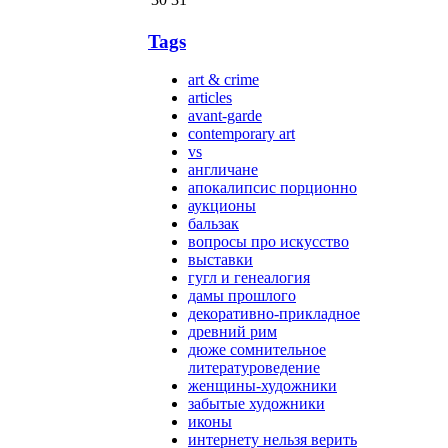
Tags
art & crime
articles
avant-garde
contemporary art
vs
англичане
апокалипсис порционно
аукционы
бальзак
вопросы про искусство
выставки
гугл и генеалогия
дамы прошлого
декоративно-прикладное
древний рим
дюже сомнительное
литературоведение
женщины-художники
забытые художники
иконы
интернету нельзя верить