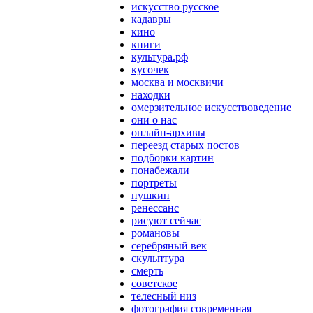
искусство русское
кадавры
кино
книги
культура.рф
кусочек
москва и москвичи
находки
омерзительное искусствоведение
они о нас
онлайн-архивы
переезд старых постов
подборки картин
понабежали
портреты
пушкин
ренессанс
рисуют сейчас
романовы
серебряный век
скульптура
смерть
советское
телесный низ
фотография современная