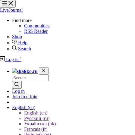
?
?
?
?
LiveJournal
Find more
Communities
RSS Reader
Shop
Help
Search
Log in
`
shakko.ru
Log in
Join free
Join
English
(en)
English (en)
Русский (ru)
Українська (uk)
Français (fr)
Português (pt)