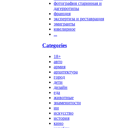
фотография старинная и
дагерротипы
франция
экспертиза и реставрация
эмигранты
ювелирное
...
Categories
18+
авто
армия
архитектура
город
дети
дизайн
еда
животные
знаменитости
ии
искусство
история
кино