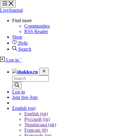
?
?
?
?
LiveJournal
Find more
Communities
RSS Reader
Shop
Help
Search
Log in
`
shakko.ru
Log in
Join free
Join
English
(en)
English (en)
Русский (ru)
Українська (uk)
Français (fr)
Português (pt)