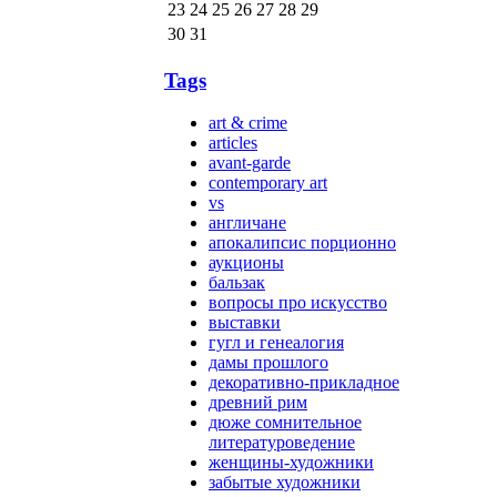
23
24
25
26
27
28
29
30
31
Tags
art & crime
articles
avant-garde
contemporary art
vs
англичане
апокалипсис порционно
аукционы
бальзак
вопросы про искусство
выставки
гугл и генеалогия
дамы прошлого
декоративно-прикладное
древний рим
дюже сомнительное
литературоведение
женщины-художники
забытые художники