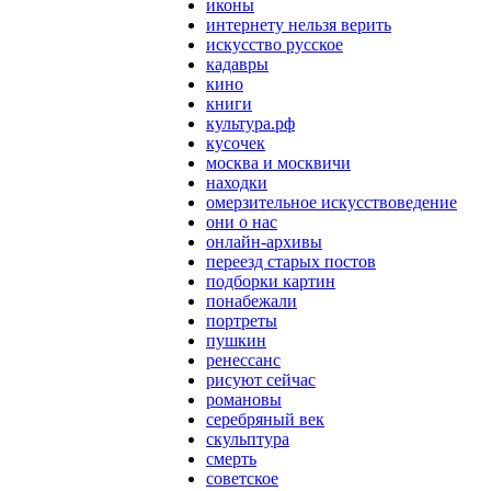
иконы
интернету нельзя верить
искусство русское
кадавры
кино
книги
культура.рф
кусочек
москва и москвичи
находки
омерзительное искусствоведение
они о нас
онлайн-архивы
переезд старых постов
подборки картин
понабежали
портреты
пушкин
ренессанс
рисуют сейчас
романовы
серебряный век
скульптура
смерть
советское