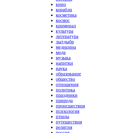
кино
корабли
косметика
космос
криминал
культура
литература
лытдыбр
медицина
мода
музыка
напитки
наука
образование
общество
отношения
политика
праздники
природа
происшествия
психология
птицы
путешествия
религия
россия