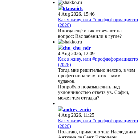
klausnick
4 Aug 2026, 15:46
Как я живу, или #профдеформацияэто
(2026)
Иногда ещё и так отвечают на
вопрос: Вас забанили в гугле?
chu_chu_ndr
4 Aug 2026, 12:09
Как я живу, или #профдеформацияэто
(2026)
Тогда мне решительно неясно, в чем
профессионализм этих ...ммм...
чудаков.
Попробую поразмыслить над
уклончивостью ответа ув. Софьи,
может там отгадка?
andrey_zorin
4 Aug 2026, 11:25
Как я живу, или #профдеформацияэто
(2026)
Полагаю, примерно так: Наследники
Антуана де Сент-Экзюпери