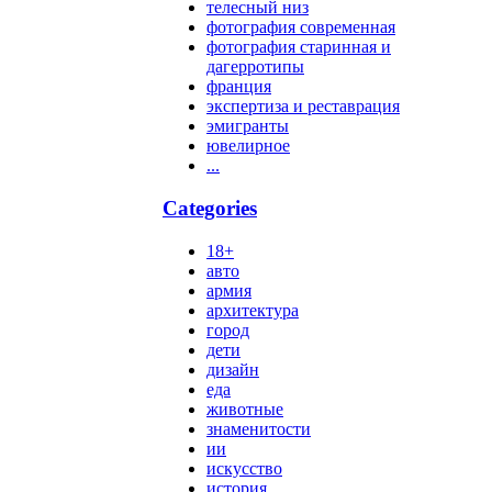
телесный низ
фотография современная
фотография старинная и
дагерротипы
франция
экспертиза и реставрация
эмигранты
ювелирное
...
Categories
18+
авто
армия
архитектура
город
дети
дизайн
еда
животные
знаменитости
ии
искусство
история