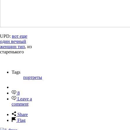
UPD:
вот еще
один вечный
женщин тип
, из
старенького
Tags
портреты
8
Leave a
comment
Share
Flag