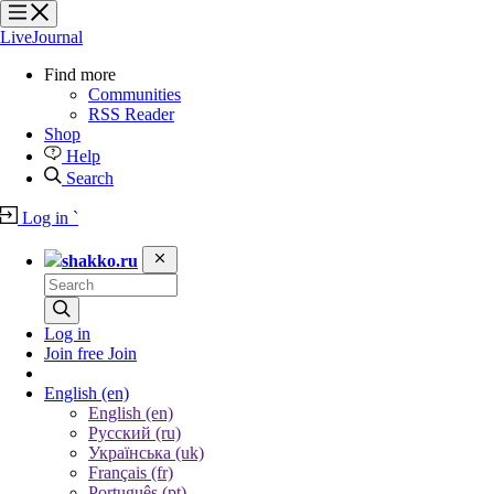
?
?
?
?
LiveJournal
Find more
Communities
RSS Reader
Shop
Help
Search
Log in
`
shakko.ru
Log in
Join free
Join
English
(en)
English (en)
Русский (ru)
Українська (uk)
Français (fr)
Português (pt)