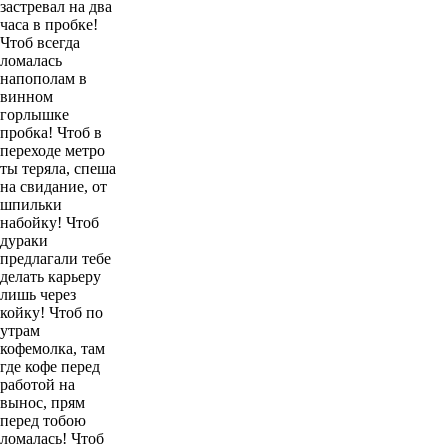
застревал на два
часа в пробке!
Чтоб всегда
ломалась
напополам в
винном
горлышке
пробка! Чтоб в
переходе метро
ты теряла, спеша
на свидание, от
шпильки
набойку! Чтоб
дураки
предлагали тебе
делать карьеру
лишь через
койку! Чтоб по
утрам
кофемолка, там
где кофе перед
работой на
вынос, прям
перед тобою
ломалась! Чтоб