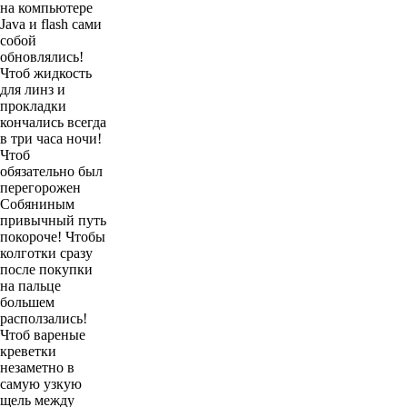
на компьютере
Java и flash сами
собой
обновлялись!
Чтоб жидкость
для линз и
прокладки
кончались всегда
в три часа ночи!
Чтоб
обязательно был
перегорожен
Собяниным
привычный путь
покороче! Чтобы
колготки сразу
после покупки
на пальце
большем
расползались!
Чтоб вареные
креветки
незаметно в
самую узкую
щель между