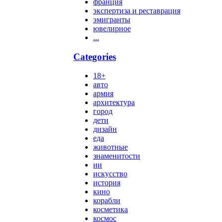
франция
экспертиза и реставрация
эмигранты
ювелирное
...
Categories
18+
авто
армия
архитектура
город
дети
дизайн
еда
животные
знаменитости
ии
искусство
история
кино
корабли
косметика
космос