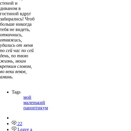
стеной и
диваном в
гостиной вдруг
забирались! Чтоб
больше никогда
тебя не видеть,
откачнись,
отвяжись,
удались от меня
по сей час по сей
день, по твою
жизнь, моим
крепким словом,
во веки веков,
аминь.
Tags
мой
маленький
паноптикум
22
Leave a