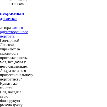
01:51 am
некрасивая
девочка
автора
самого
одухотворенного
портрета
Гончаровой-
Ланской
упрекают за
салонность,
приглаженность,
мол, все дамы у
него сладенькие.
А куда деваться
профессиональному
портретисту?
Кушать же
хочется!
Вот, посадил
свою
близорукую
рыжую дочку