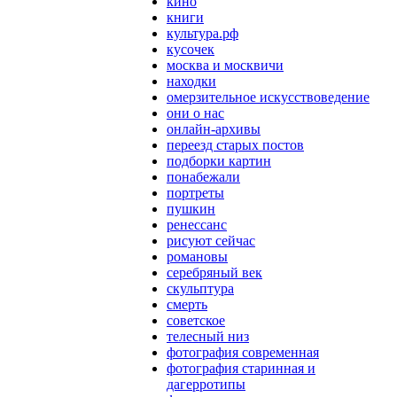
кино
книги
культура.рф
кусочек
москва и москвичи
находки
омерзительное искусствоведение
они о нас
онлайн-архивы
переезд старых постов
подборки картин
понабежали
портреты
пушкин
ренессанс
рисуют сейчас
романовы
серебряный век
скульптура
смерть
советское
телесный низ
фотография современная
фотография старинная и
дагерротипы