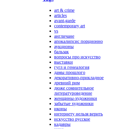
art & crime
articles
avant-garde
contemporary art
vs
англичане
апокалипсис порционно
аукционы
бальзак
вопросы про искусство
выставки
гугл и генеалогия
дамы прошлого
декоративно-прикладное
древний рим
дюже сомнительное
литературоведение
женщины-художники
забытые художники
иконы
интернету нельзя верить
искусство русское
кадавры