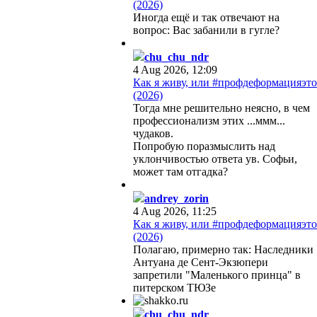
(2026)
Иногда ещё и так отвечают на
вопрос: Вас забанили в гугле?
chu_chu_ndr
4 Aug 2026, 12:09
Как я живу, или #профдеформацияэто
(2026)
Тогда мне решительно неясно, в чем
профессионализм этих ...ммм...
чудаков.
Попробую поразмыслить над
уклончивостью ответа ув. Софьи,
может там отгадка?
andrey_zorin
4 Aug 2026, 11:25
Как я живу, или #профдеформацияэто
(2026)
Полагаю, примерно так: Наследники
Антуана де Сент-Экзюпери
запретили "Маленького принца" в
питерском ТЮЗе
chu_chu_ndr