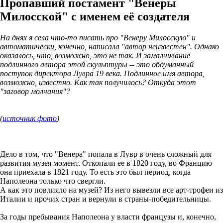
Пропавший постамент "Венеры
Милосской" с именем её создателя
На днях я села что-то писать про "Венеру Милосскую" и
автоматически, конечно, написала "автор неизвестен". Однако
оказалось, что, возможно, это не так. И замалчивание
подлинного автора этой скульптуры -- это обдуманный
поступок директора Лувра 19 века. Подлинное имя автора,
возможно, известно. Как так получилось? Откуда этот
"заговор молчания"?
(
источник фото
)
Дело в том, что "Венера" попала в Лувр в очень сложный для
развития музея момент. Откопали ее в 1820 году, во Францию
она приехала в 1821 году. То есть это был период, когда
Наполеона только что свергли.
А как это повлияло на музей? Из него вывезли все арт-трофеи из
Италии и прочих стран и вернули в страны-победительницы.
За годы пребывания Наполеона у власти французы и, конечно,