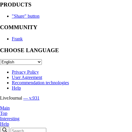
PRODUCTS
"Share" button
COMMUNITY
Frank
CHOOSE LANGUAGE
Privacy Policy
User Agreement
Recommendation technologies
Help
LiveJournal
— v.931
Main
Top
Interesting
Help