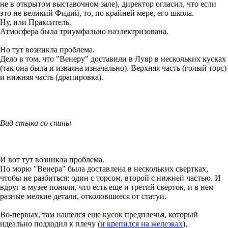
не в открытом выставочном зале), директор огласил, что если
это не великий Фидий, то, по крайней мере, его школа.
Ну, или Пракситель.
Атмосфера была триумфально наэлектризована.
Но тут возникла проблема.
Дело в том, что "Венеру" доставили в Лувр в нескольких кусках
(так она была и изваяна изначально). Верхняя часть (голый торс)
и нижняя часть (драпировка).
Вид стыка со спины
И вот тут возникла проблема.
По морю "Венера" была доставлена в нескольких свертках,
чтобы не разбиться: один с торсом, второй с нижней частью. И
вдруг в музее поняли, что есть еще и третий сверток, и в нем
разные мелкие детали, отколовшиеся от статуи.
Во-первых, там нашелся еще кусок предплечья, который
идеально подходил к плечу (
и крепился на железках
),