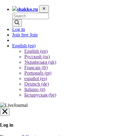
shakko.ru
Log in
Join free
Join
English
(en)
English (en)
Русский (ru)
Українська (uk)
Français (fr)
Português (pt)
español (es)
Deutsch (de)
Italiano (it)
Беларуская (be)
Log in