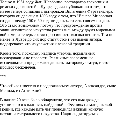
Только в 1951 году Жан Шарбонно, реставратор греческих и
римских древностей в Лувре, сделал публикацию о том, что в
музее теперь согласны с датировкой Вильгельма Фуртвенглера,
которую он дал еще в 1893 году, о том, что "Венера Милосская
создана между 150 и 50 годами до н.э., то есть совсем поздно.
Это стало возможным потому что предубеждение против
эллинистического искусства рассеялись между двумя мировыми
войнами, и теперь его экспрессивность высоко ценится. Тем не
менее, в Лувре до сих пор статуя стоит без имени автора,
подозревают, что из уважения к вековой традиции.
Кроме того, поскольку надпись утеряна, нормальных
исследований не провести. Различные современные
исследователи продолжают двигать датировку статуи, и этот
процесс бесконечен.
***
Что сейчас известно о предполагаемом авторе, Александре, сыне
Менида, из Антиохии?
В начале 20 века было обнаружено, что его имя дважды
упоминается в надписи, найденной в Феспиях на материковой
Греции, где каждые пять лет проводился важный конкурс
поэзии и театрального искусства. Надпись, датируемая