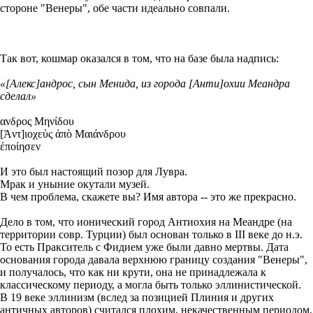
стороне "Венеры", обе части идеально совпали.
Так вот, кошмар оказался в том, что на базе была надпись:
«[Алекс]андрос, сын Менида, из города [Анти]охии Меандра
сделал»
ανδρος Μηνίδου
[Ἀντ]ιοχεὑς ἀπὸ Μαιάνδρου
ἐποίησεν
И это был настоящий позор для Лувра.
Мрак и уныние окутали музей.
В чем проблема, скажете вы? Имя автора -- это же прекрасно.
Дело в том, что ионический город Антиохия на Меандре (на
территории совр. Турции) был основан только в III веке до н.э.
То есть Пракситель с Фидием уже были давно мертвы. Дата
основания города давала верхнюю границу создания "Венеры",
и получалось, что как ни крути, она не принадлежала к
классическому периоду, а могла быть только эллинистической.
В 19 веке эллинизм (вслед за позицией Плиния и других
античных авторов) считался плохим, некачественным периодом,