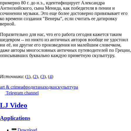
примерно 80 г. до н.э., идентифицирует Александра
Антиохийского, сына Менида, как победителя в пении и
сочинении музыки. Это еще более достоверно привязывает его
ко времени создания "Венеры", если считать ее датировку
верной.
Поразительно для нас, что его работа сегодня кажется таким
шедевром -- но никто из античных авторов вообще не удостоил
ни её, ни другие его произведения ни малейшим словечком,
даже авторы многословных античных путеводителей по Греции,
описывавших буквально каждую приметную скульптуру.
Источники
: (
1
), (
2
), (
3
), (
4
)
art & crime
афродита
находки
скульптура
Telegram channel
LJ Video
Applications
Download