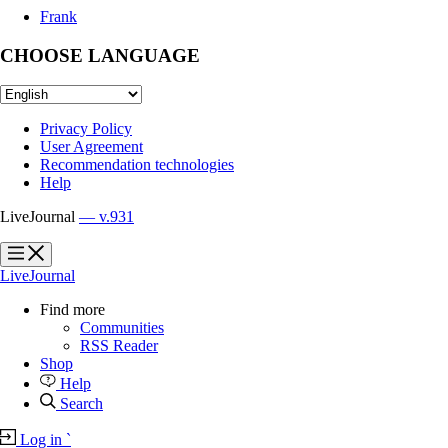
Frank
CHOOSE LANGUAGE
Privacy Policy
User Agreement
Recommendation technologies
Help
LiveJournal
— v.931
?
?
LiveJournal
Find more
Communities
RSS Reader
Shop
Help
Search
Log in
`