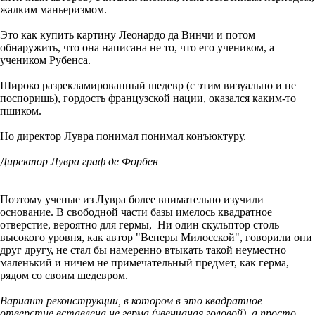
жалким маньеризмом.
Это как купить картину Леонардо да Винчи и потом
обнаружить, что она написана не то, что его учеником, а
учеником Рубенса.
Широко разрекламированный шедевр (с этим визуально и не
поспоришь), гордость французской нации, оказался каким-то
пшиком.
Но директор Лувра понимал понимал конъюктуру.
Директор Лувра граф де Форбен
Поэтому ученые из Лувра более внимательно изучили
основание. В свободной части базы имелось квадратное
отверстие, вероятно для гермы, Ни один скульптор столь
высокого уровня, как автор "Венеры Милосской", говорили они
друг другу, не стал бы намеренно втыкать такой неуместно
маленький и ничем не примечательный предмет, как герма,
рядом со своим шедевром.
Вариант реконструкции, в котором в это квадратное
отверстие вставлена не герма (увенчаная головой), а просто