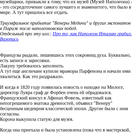
музейщики, привыкли к тому, что их музей (Музей Наполеона) -
- это сосредоточение самого лучшего и знаменитого, что было в
мире. А тут пришлось все отдать.
Триумфальное прибытие "Венеры Медичи" и других экспонатов
в Париж после наполеоновских побед.
Отдельный про эту илл.:
Про то, как Наполеон Италию грабил.
Вазопись
Французы рыдали, лишившись этих сокровищ духа. Буквально,
есть записи и зарисовки.
Лакуну требовалось заполнить.
А тут еще англичане купили мраморы Парфенона и начали ими
хвалиться. Как это раздражало.
И когда в 1820 году появилась новость о находке на Милосе,
директор Лувра граф де Форбен очень ей обрадовался.
Французский консул в Афинах Фовель, известный как
непогрешимого знатока древностей, объявил "Венеру"
бесценным шедевром классической эпохи. Другие были с ним
согласны.
Корона выкупила статую для музея.
Когда она приехала и была установлена (пока что в мастерской,