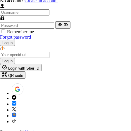
No account?
Create an account
Remember me
Forgot password
Log in
Log in
Login with Sber ID
QR code