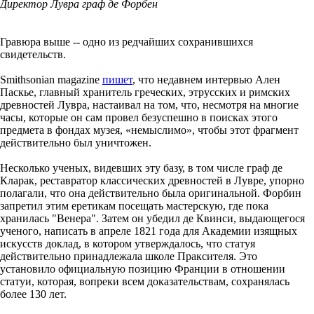
Директор Лувра граф де Форбен
Гравюра выше -- одно из редчайших сохранившихся
свидетельств.
Smithsonian magazine
пишет
, что недавнем интервью Ален
Паскье, главный хранитель греческих, этрусских и римских
древностей Лувра, настаивал на том, что, несмотря на многие
часы, которые он сам провел безуспешно в поисках этого
предмета в фондах музея, «немыслимо», чтобы этот фрагмент
действительно был уничтожен.
Несколько ученых, видевших эту базу, в том числе граф де
Кларак, реставратор классических древностей в Лувре, упорно
полагали, что она действительно была оригинальной. Форбин
запретил этим еретикам посещать мастерскую, где пока
хранилась "Венера". Затем он убедил де Квинси, выдающегося
ученого, написать в апреле 1821 года для Академии изящных
искусств доклад, в котором утверждалось, что статуя
действительно принадлежала школе Праксителя. Это
установило официальную позицию Франции в отношении
статуи, которая, вопреки всем доказательствам, сохранялась
более 130 лет.