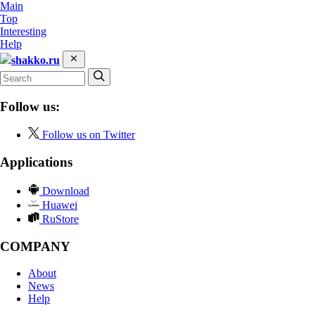
Main
Top
Interesting
Help
shakko.ru
Follow us:
Follow us on Twitter
Applications
Download
Huawei
RuStore
COMPANY
About
News
Help