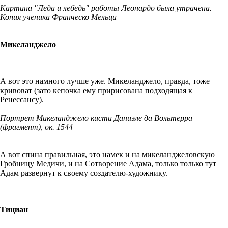
Картина "Леда и лебедь" работы Леонардо была утрачена.
Копия ученика Франческо Мельци
Микеланджело
А вот это намного лучше уже. Микеланджело, правда, тоже
кривоват (зато кепочка ему пририсована подходящая к
Ренессансу).
Портрет Микеланджело кисти Даниэле да Вольтерра
(фрагмент), ок. 1544
А вот спина правильная, это намек и на микеланджеловскую
Гробницу Медичи, и на Сотворение Адама, только только тут
Адам развернут к своему создателю-художнику.
Тициан