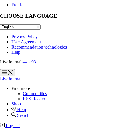
Frank
CHOOSE LANGUAGE
Privacy Policy
User Agreement
Recommendation technologies
Help
LiveJournal
— v.931
?
?
LiveJournal
Find more
Communities
RSS Reader
Shop
Help
Search
Log in
`