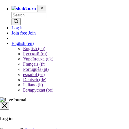
shakko.ru
Log in
Join free
Join
English
(en)
English (en)
Русский (ru)
Українська (uk)
Français (fr)
Português (pt)
español (es)
Deutsch (de)
Italiano (it)
Беларуская (be)
Log in