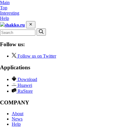
Main
Top
Interesting
Help
shakko.ru
Follow us:
Follow us on Twitter
Applications
Download
Huawei
RuStore
COMPANY
About
News
Help