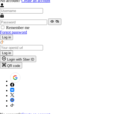
No account?
Create an account
Remember me
Forgot password
Log in
Log in
Login with Sber ID
QR code