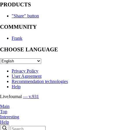
PRODUCTS
"Share" button
COMMUNITY
Frank
CHOOSE LANGUAGE
Privacy Policy
User Agreement
Recommendation technologies
Help
LiveJournal
— v.931
Main
Top
Interesting
Help