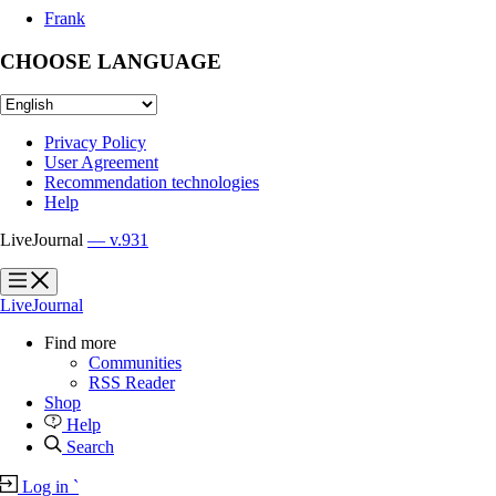
Frank
CHOOSE LANGUAGE
Privacy Policy
User Agreement
Recommendation technologies
Help
LiveJournal
— v.931
?
?
LiveJournal
Find more
Communities
RSS Reader
Shop
Help
Search
Log in
`