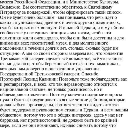
музеев Российской Федерации, и в Министерство Культуры.
Возможно, Вы соответственно обратитесь к Святейшему
Патриарху за поддержкой, чтобы сформировать такой список.
Он не будет очень большим - мы понимаем, что речь идёт о
каких-то уникальных, древних и очень хрупких памятниках,
судьба которых всех волнует. И в нашей Церкви, и в музейном
сообществе у нас единая позиция – мы хотим, чтобы эти
памятники жили очень долго, чтобы они были доступны и для
внимания всех посетителей музея, и для молитвенного
поклонения в течении долгих лет, столько, сколько будет им
отпущено. А мы со своей стороны заверяем вас, что коллектив
Третьяковской галереи сделает всё возможное, всё что зависит
от нас для того, чтобы бережно заботиться о тех памятниках,
которых нам доверено в оперативном управлении
Государственной Третьяковской галереи. Спасибо.
Протоирей Леонид Калинин: Позвольте тоже поблагодарить вас
и реставраторов, и всех, кто так неравнодушно относится к
национальной святыне, не только российского, но и
общемирового значения. Поэтому конечно поднятые вопросы
нужно будет сформулировать в ясные четкие действия, которые
должны быть произведены, соответственно ожидать что это
будет поддержано руководством страны и Церкви, и всем нашим
обществом, потому что это в общих интересах, здесь у нас нет
баррикад, нет противостояний, не должно быть по крайней
мере. Если же они возникают, их надо снимать потому что