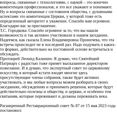
вопросы, связанные с технологиями, с наукой – это конечно
компетенция профессионалов, и это все уважают и понимают.
Ну и вопросы связанные с состоянием общества, с духовными
аспектами это компетенция Церкви, у которой тоже есть
определенный авторитет и уважение. Спасибо вам огромное.
Благодарю вас за приглашение.
Т.С. Городкова: Спасибо огромное за то, что вы нашли
возможность и так активно участвовали в нашем заседании.
Надеемся, как сказала Елена Владимировна Проничева, что эта
встреча происходит не в последний раз. Надо подумать о каких-
то формах, действительно на постоянной основе встречаться и
обсуждать.
Протоирей Леонид Калинин: Я думаю, что Святейший
Патриарх с радостью тоже примет высказанное директором
пожелание. И я думаю, что экспертный совет по церковному
искусству, в который кстати входят многие здесь
присутствующие члены собрания, также будет активно
участвовать, и мы любые вопросы можем разбирать в своих
заседаниях, обсуждениях и принимать решения, которые будут
действительно полезны и обществу, и церкви, и особенно тем
святыням, которые переживают и должны переживать века.
Расширенный Реставрационный совет № 87 от 15 мая 2023 года
постановил: