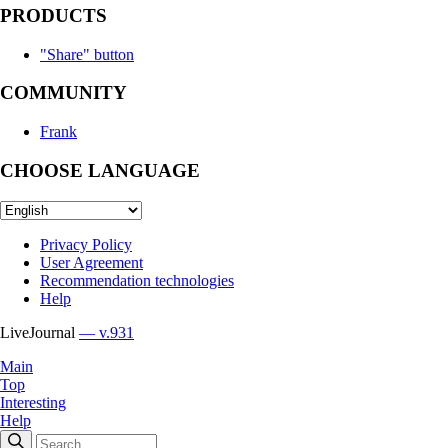
PRODUCTS
"Share" button
COMMUNITY
Frank
CHOOSE LANGUAGE
Privacy Policy
User Agreement
Recommendation technologies
Help
LiveJournal
— v.931
Main
Top
Interesting
Help