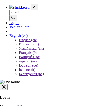
shakko.ru
Log in
Join free
Join
English
(en)
English (en)
Русский (ru)
Українська (uk)
Français (fr)
Português (pt)
español (es)
Deutsch (de)
Italiano (it)
Беларуская (be)
Log in