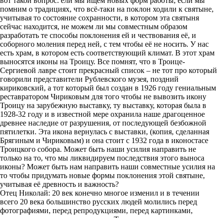
вот такой вопрос: ели мы ищем новых форм работы, если мы
помним о традициях, что всё-таки на поклон ходили к святыне,
учитывая то состояние сохранности, в котором эта святыня
сейчас находится, не можем ли мы совместным образом
разработать те способы поклонения ей и чествования её, и
соборного моления перед ней, с тем чтобы её не носить. У нас
есть храм, в котором есть соответствующий климат. В этот храм
выносятся иконы на Троицу. Все помнят, что в Троице-
Сергиевой лавре стоит прекрасный список – не тот про который
говорили представители Рублевского музея, поздний
кириковский, а тот который был создан в 1926 году гениальным
реставратором Чириковым для того чтобы не вывозить икону
Троицу на зарубежную выставку, ту выставку, которая была в
1928-32 году и в известной мере охранила наше драгоценное
древнее наследие от разрушения, от последующей безбожной
пятилетки. Эта икона вернулась с выставки, (копия, сделанная
Брягиным и Чириковым) и она стоит с 1932 года в иконостасе
Троицкого собора. Может быть наши усилия направить не
только на то, что мы ликвидируем последствия этого выноса
иконы? Может быть нам направить наши совместные усилия на
то чтобы придумать новые формы поклонения этой святыне,
учитывая её древность и важность?
Отец Николай: 20 век конечно многое изменил и в течении
всего 20 века большинство русских людей молились перед
фотографиями, перед репродукциями, перед картинками,