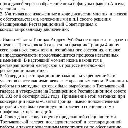
проходящей через изображение лика и фигуры правого Ангела,
увеличилась.
2. Учитывая все изложенные в ходе дискуссии мнения, и в связи
с обстоятельствами, изложенными в п.1 своего решения
Расширенный Реставрационный Совет пришел к
консолидированному заключению:
- Икона «Святая Троица» Андрея Рублёва не подлежит выдаче за
пределы Третьяковской галереи на праздник Троицы 4 июня
сего года из-за сложного и нестабильного состояния, а также
непредсказуемости продолжающегося процесса негативных
изменений. В настоящий момент икона находится в
реставрационной мастерской в процессе неотложной
реставрации памятника.
3. Утвердить реставрационное задание на укрепление 5-ти
участков с отставаниями левкаса с красочным слоем. Выполнить
работы по методике, которая была выработана в Третьяковской
галерее и утверждена на Расширенном Реставрационном совете
№ 202 от 8 сентября 2022 года. Применение этой методики при
консервации иконы «Святая Троица» имело положительный
результат, что было единодушно отмечено специалистами
профильных организаций.
4. Совет дал высокую оценку проделанной специалистами
Третьяковской галереи исследовательской и реставрационной
работы, а также проведенным мероприятиям по обеспечению