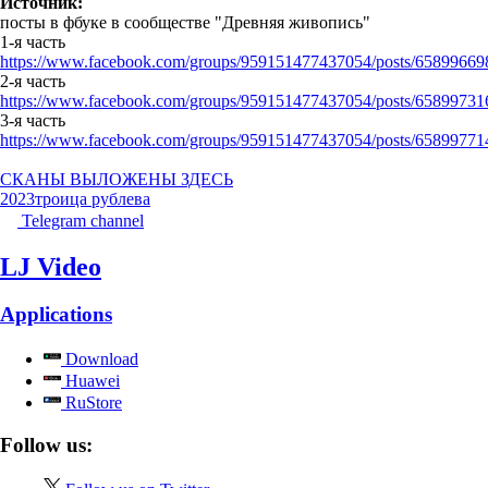
Источник:
посты в фбуке в сообществе "Древняя живопись"
1-я часть
https://www.facebook.com/groups/959151477437054/posts/65899669
2-я часть
https://www.facebook.com/groups/959151477437054/posts/65899731
3-я часть
https://www.facebook.com/groups/959151477437054/posts/6589977
СКАНЫ ВЫЛОЖЕНЫ ЗДЕСЬ
2023
троица рублева
Telegram channel
LJ Video
Applications
Download
Huawei
RuStore
Follow us: