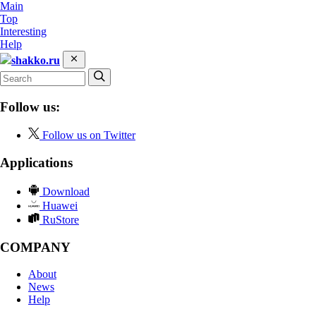
Main
Top
Interesting
Help
shakko.ru
Follow us:
Follow us on Twitter
Applications
Download
Huawei
RuStore
COMPANY
About
News
Help