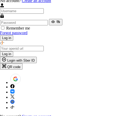
No account?
Create an account
Remember me
Forgot password
Log in
Log in
Login with Sber ID
QR code