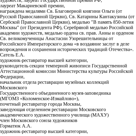
художеств, лауреат Государственной премии РФ,
лауреат Макариевской премии,
награждена медалями Св. Благоверной княгини Ольги (от
Русской Православной Церкви), Св. Катарины Кантакузины (от
Сербской Православной Церкви), медалью "В память 850-летия
Москвы" (от Президента РФ), Серебряной медалью Российской
академии художеств, медалью ордена св. прав. Анны и орденом
Св. великомученицы Анастасии Узорешительницы от
Российского Императорского дома «в воздаяние заслуг в деле
возрождения и сохранения исторических традиций Отечества».
Сатель Е.А.
художник-реставратор высшей категории,
руководитель секции темперной живописи Государственной
Аттестационной комиссии Министерства культуры Российской
Федерации,
начальник отдела реставрации музейных коллекций
Московского
Государственного объединенного музея-заповедника
(МГОМЗ «Коломенское-Измайлово»),
почетный реставратор города Москвы,
заведующая отделением реставрации Московского
академического художественного училища (МАХУ)
член Московского союза художников
Горматюк А.А.
художник-реставратор высшей категории,