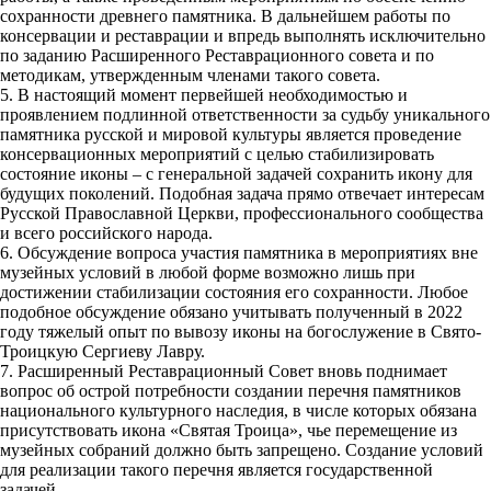
сохранности древнего памятника. В дальнейшем работы по
консервации и реставрации и впредь выполнять исключительно
по заданию Расширенного Реставрационного совета и по
методикам, утвержденным членами такого совета.
5. В настоящий момент первейшей необходимостью и
проявлением подлинной ответственности за судьбу уникального
памятника русской и мировой культуры является проведение
консервационных мероприятий с целью стабилизировать
состояние иконы – с генеральной задачей сохранить икону для
будущих поколений. Подобная задача прямо отвечает интересам
Русской Православной Церкви, профессионального сообщества
и всего российского народа.
6. Обсуждение вопроса участия памятника в мероприятиях вне
музейных условий в любой форме возможно лишь при
достижении стабилизации состояния его сохранности. Любое
подобное обсуждение обязано учитывать полученный в 2022
году тяжелый опыт по вывозу иконы на богослужение в Свято-
Троицкую Сергиеву Лавру.
7. Расширенный Реставрационный Совет вновь поднимает
вопрос об острой потребности создании перечня памятников
национального культурного наследия, в числе которых обязана
присутствовать икона «Святая Троица», чье перемещение из
музейных собраний должно быть запрещено. Создание условий
для реализации такого перечня является государственной
задачей.