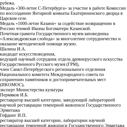
рубежа.
Медаль «300-летие С-Петербурга» за участие в работе Комиссии
по воссозданию Янтарной комнаты Екатерининского дворца в
Царском селе.
Медаль «1000-летие Казани» за содействие возвращению в
Россию чтимой Иконы Богоматери Казанской.
Почетная грамота Государственного музея-заповедника
«Александровская слобода» за многолетнее сотрудничество и
оказание методической помощи музею.
Шалина И.А.
кандидат искусствоведения,
ведущий научный сотрудник отдела древнерусского искусства
Государственного Русского музея (ГРМ),
член Санкт-Петербургского регионального отделения
Национального комитета Международного совета по
сохранению памятников и достопримечательных мест
(ИКОМОС),
эксперт Министерства культуры
Пермяков И.Б.
реставратор высшей категории, заведующий лабораторией
научной реставрации темперной живописи Государственного
Эрмитажа
Гефдинг И.П.
реставратор высшей категории, лаборатории научной
реставрации темперной живописи Государственного Эрмитажа