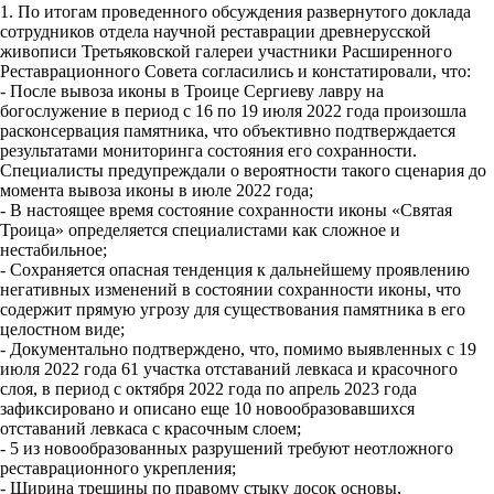
1. По итогам проведенного обсуждения развернутого доклада
сотрудников отдела научной реставрации древнерусской
живописи Третьяковской галереи участники Расширенного
Реставрационного Совета согласились и констатировали, что:
- После вывоза иконы в Троице Сергиеву лавру на
богослужение в период с 16 по 19 июля 2022 года произошла
расконсервация памятника, что объективно подтверждается
результатами мониторинга состояния его сохранности.
Специалисты предупреждали о вероятности такого сценария до
момента вывоза иконы в июле 2022 года;
- В настоящее время состояние сохранности иконы «Святая
Троица» определяется специалистами как сложное и
нестабильное;
- Сохраняется опасная тенденция к дальнейшему проявлению
негативных изменений в состоянии сохранности иконы, что
содержит прямую угрозу для существования памятника в его
целостном виде;
- Документально подтверждено, что, помимо выявленных с 19
июля 2022 года 61 участка отставаний левкаса и красочного
слоя, в период с октября 2022 года по апрель 2023 года
зафиксировано и описано еще 10 новообразовавшихся
отставаний левкаса с красочным слоем;
- 5 из новообразованных разрушений требуют неотложного
реставрационного укрепления;
- Ширина трещины по правому стыку досок основы,