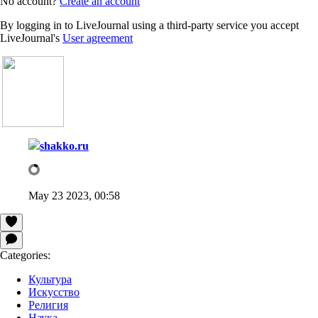
No account?
Create an account
By logging in to LiveJournal using a third-party service you accept
LiveJournal's
User agreement
shakko.ru
May 23 2023, 00:58
Categories:
Культура
Искусство
Религия
Наука