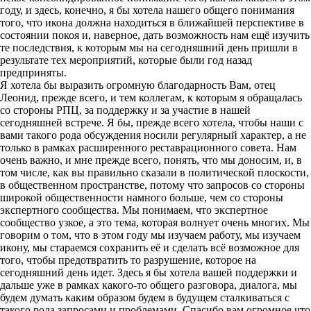
году, и здесь, конечно, я бы хотела нашего общего понимания
того, что икона должна находиться в ближайшей перспективе в
состоянии покоя и, наверное, дать возможность нам ещё изучить
те последствия, к которым мы на сегодняшний день пришли в
результате тех мероприятий, которые были год назад
предприняты.
Я хотела бы выразить огромную благодарность Вам, отец
Леонид, прежде всего, и тем коллегам, к которым я обращалась
со стороны РПЦ, за поддержку и за участие в нашей
сегодняшней встрече. Я бы, прежде всего хотела, чтобы наши с
вами такого рода обсуждения носили регулярный характер, а не
только в рамках расширенного реставрационного совета. Нам
очень важно, и мне прежде всего, понять, что мы доносим, и, в
том числе, как вы правильно сказали в политической плоскости,
в общественном пространстве, потому что запросов со стороны
широкой общественности намного больше, чем со стороны
экспертного сообщества. Мы понимаем, что экспертное
сообщество узкое, а это тема, которая волнует очень многих. Мы
говорим о том, что в этом году мы изучаем работу, мы изучаем
икону, мы стараемся сохранить её и сделать всё возможное для
того, чтобы предотвратить то разрушение, которое на
сегодняшний день идет. Здесь я бы хотела вашей поддержки и
дальше уже в рамках какого-то общего разговора, диалога, мы
будем думать каким образом будем в будущем сталкиваться с
такого рода запросами и проблемами. Спасибо вам огромное что