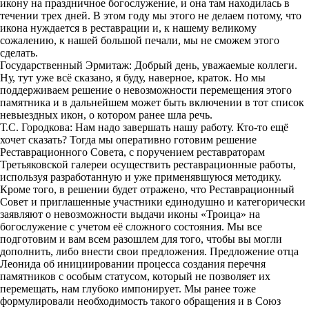
икону на праздничное богослужение, и она там находилась в
течении трех дней. В этом году мы этого не делаем потому, что
икона нуждается в реставрации и, к нашему великому
сожалению, к нашей большой печали, мы не сможем этого
сделать.
Государственный Эрмитаж: Добрый день, уважаемые коллеги.
Ну, тут уже всё сказано, я буду, наверное, краток. Но мы
поддерживаем решение о невозможности перемещения этого
памятника и в дальнейшем может быть включении в тот список
невыездных икон, о котором ранее шла речь.
Т.С. Городкова: Нам надо завершать нашу работу. Кто-то ещё
хочет сказать? Тогда мы оперативно готовим решение
Реставрационного Совета, с поручением реставраторам
Третьяковской галереи осуществить реставрационные работы,
используя разработанную и уже применявшуюся методику.
Кроме того, в решении будет отражено, что Реставрационный
Совет и приглашенные участники единодушно и категорически
заявляют о невозможности выдачи иконы «Троица» на
богослужение с учетом её сложного состояния. Мы все
подготовим и вам всем разошлем для того, чтобы вы могли
дополнить, либо внести свои предложения. Предложение отца
Леонида об инициировании процесса создания перечня
памятников с особым статусом, который не позволяет их
перемещать, нам глубоко импонирует. Мы ранее тоже
формулировали необходимость такого обращения и в Союз