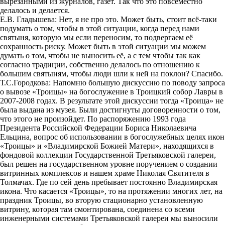
вырезанными из журналов, газет. Так что это повсеместно
делалось и делается.
Е.В. Гладышева: Нет, я не про это. Может быть, стоит всё-таки
подумать о том, чтобы в этой ситуации, когда перед нами
святыня, которую мы если переносим, то подвергаем её
сохранность риску. Может быть в этой ситуации мы можем
думать о том, чтобы не выносить её, а с тем чтобы так как
согласно традиции, собственно делалось по отношению к
большим святыням, чтобы люди шли к ней на поклон? Спасибо.
Т.С.Городкова: Напомню большую дискуссию по поводу запроса
о вывозе «Троицы» на богослужение в Троицкий собор Лавры в
2007-2008 годах. В результате этой дискуссии тогда «Троица» не
была выдана из музея. Были достигнуты договоренности о том,
что этого не произойдет. По распоряжению 1993 года
Президента Российской Федерации Бориса Николаевича
Ельцина, вопрос об использовании в богослужебных целях икон
«Троицы» и «Владимирской Божией Матери», находящихся в
фондовой коллекции Государственной Третьяковской галереи,
был решен на государственном уровне поручением о создании
витринных комплексов и нашем храме Николая Святителя в
Толмачах. Где по сей день пребывает постоянно Владимирская
икона. Что касается «Троицы», то на протяжении многих лет, на
праздник Троицы, во вторую стационарно установленную
витрину, которая там смонтирована, соединена со всеми
инженерными системами Третьяковской галереи мы выносили