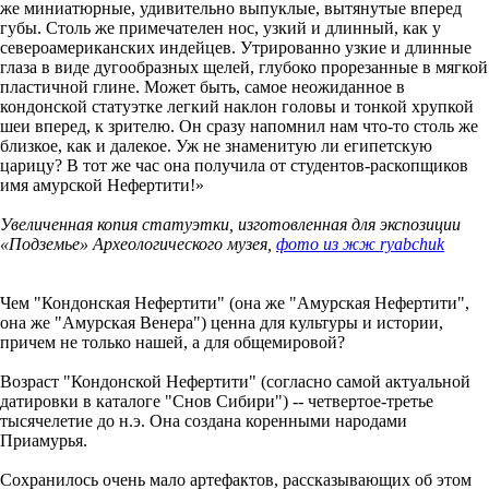
же миниатюрные, удивительно выпуклые, вытянутые вперед
губы. Столь же примечателен нос, узкий и длинный, как у
североамериканских индейцев. Утрированно узкие и длинные
глаза в виде дугообразных щелей, глубоко прорезанные в мягкой
пластичной глине. Может быть, самое неожиданное в
кондонской статуэтке легкий наклон головы и тонкой хрупкой
шеи вперед, к зрителю. Он сразу напомнил нам что-то столь же
близкое, как и далекое. Уж не знаменитую ли египетскую
царицу? В тот же час она получила от студентов-раскопщиков
имя амурской Нефертити!»
Увеличенная копия статуэтки, изготовленная для экспозиции
«Подземье» Археологического музея,
фото из жж ryabchuk
Чем "Кондонская Нефертити" (она же "Амурская Нефертити",
она же "Амурская Венера") ценна для культуры и истории,
причем не только нашей, а для общемировой?
Возраст "Кондонской Нефертити" (согласно самой актуальной
датировки в каталоге "Снов Сибири") -- четвертое-третье
тысячелетие до н.э. Она создана коренными народами
Приамурья.
Сохранилось очень мало артефактов, рассказывающих об этом