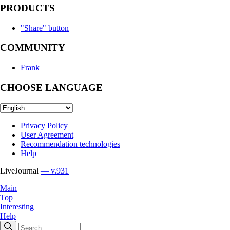
PRODUCTS
"Share" button
COMMUNITY
Frank
CHOOSE LANGUAGE
Privacy Policy
User Agreement
Recommendation technologies
Help
LiveJournal
— v.931
Main
Top
Interesting
Help