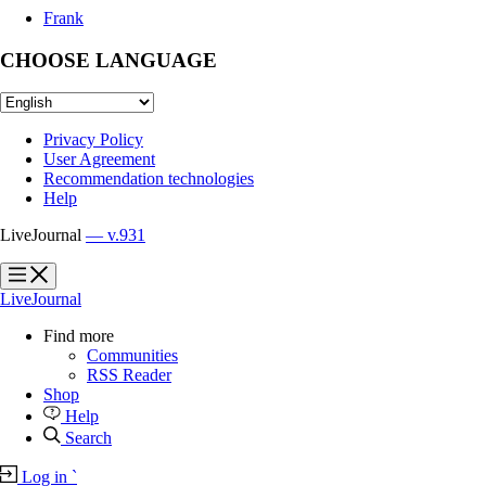
Frank
CHOOSE LANGUAGE
Privacy Policy
User Agreement
Recommendation technologies
Help
LiveJournal
— v.931
?
?
LiveJournal
Find more
Communities
RSS Reader
Shop
Help
Search
Log in
`