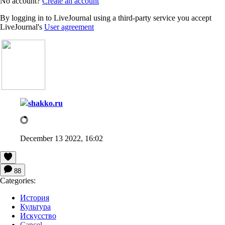
No account?
Create an account
By logging in to LiveJournal using a third-party service you accept
LiveJournal's
User agreement
shakko.ru
December 13 2022, 16:02
88
Categories:
История
Культура
Искусство
Cancel