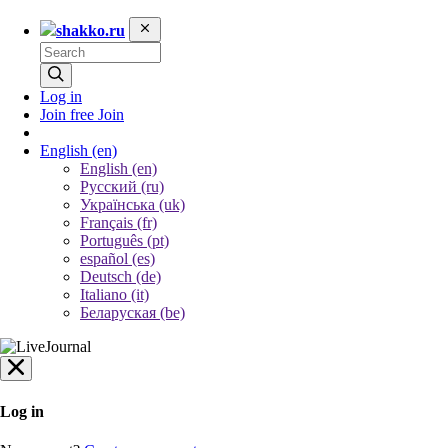
shakko.ru
Log in
Join free
Join
English
(en)
English (en)
Русский (ru)
Українська (uk)
Français (fr)
Português (pt)
español (es)
Deutsch (de)
Italiano (it)
Беларуская (be)
Log in