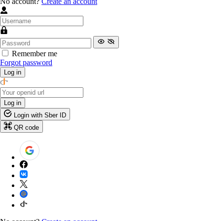
No account?
Create an account
Remember me
Forgot password
Log in
Log in
Login with Sber ID
QR code