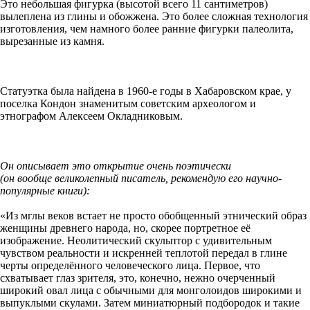
Это небольшая фигурка (высотой всего 11 сантиметров)
вылеплена из глины и обожжена. Это более сложная технология
изготовления, чем намного более ранние фигурки палеолита,
вырезанные из камня.
Статуэтка была найдена в 1960-е годы в Хабаровском крае, у
поселка Кондон знаменитым советским археологом и
этнографом Алексеем Окладниковым.
Он описывает это открытие очень поэтически
(он вообще великолепный писатель, рекомендую его научно-
популярные книги):
«Из мглы веков встает не просто обобщенный этнический образ
женщины древнего народа, но, скорее портретное её
изображение. Неолитический скульптор с удивительным
чувством реальности и искренней теплотой передал в глине
черты определённого человеческого лица. Первое, что
схватывает глаз зрителя, это, конечно, нежно очерченный
широкий овал лица с обычными для монголоидов широкими и
выпуклыми скулами. Затем миниатюрный подбородок и такие