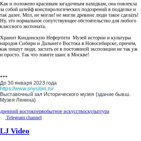
Как и положено красивым загадочным находкам, она повлекла
за собой шлейф конспирологических подозрений в подделке и
так далее. Мол, не могли! не могли древние люди такое сделать!
Ну, это нормальное сопутствующее обстоятельство для любого
классного экспоната.
Хранит Кондонскую Нефертити Музей истории и культуры
народов Сибири и Дальнего Востока в Новосибирске, причем,
как пишут люди, застать ее в постоянной экспозиции не так уж
и просто. Так что ловите шанс в Москве!
***
До 30 января 2023 года
https://www.snysibiri.ru/
Выставочный зал Исторического музея (здание бывш.
Музея Ленина)
древний восток
первобытное искусство
скульптура
Telegram channel
LJ Video