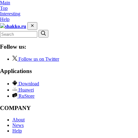
Main
Top
Interesting
Help
shakko.ru
Follow us:
Follow us on Twitter
Applications
Download
Huawei
RuStore
COMPANY
About
News
Help