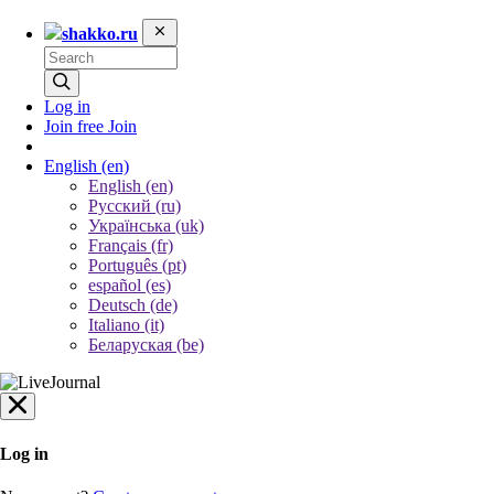
shakko.ru
Log in
Join free
Join
English
(en)
English (en)
Русский (ru)
Українська (uk)
Français (fr)
Português (pt)
español (es)
Deutsch (de)
Italiano (it)
Беларуская (be)
Log in