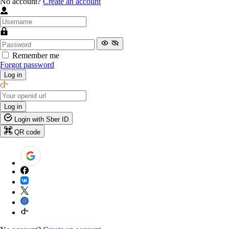
No account?
Create an account
Remember me
Forgot password
Log in
Log in
Login with Sber ID
QR code