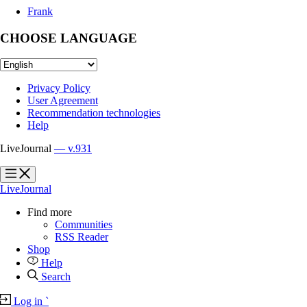
Frank
CHOOSE LANGUAGE
Privacy Policy
User Agreement
Recommendation technologies
Help
LiveJournal
— v.931
?
?
LiveJournal
Find more
Communities
RSS Reader
Shop
Help
Search
Log in
`