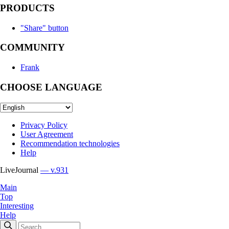
PRODUCTS
"Share" button
COMMUNITY
Frank
CHOOSE LANGUAGE
Privacy Policy
User Agreement
Recommendation technologies
Help
LiveJournal
— v.931
Main
Top
Interesting
Help