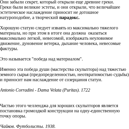
Они забыли секрет, который открыли еще древние греки.
Греки были великие эстеты, и они открыли, что величайшее
эстетическое наслаждение приносит не дотошное
натуроподобие, а творческий
парадокс.
Хорошую статую следует изваять из максимально тяжелого
материала, но при этом в итоге она должна оказаться
максимально легкой, невесомой, изображать неуловимое
движение, дуновение ветерка, дыхание человека, невесомые
фактуры.
Это называется "победа над материалом".
Именно эта победа души (мастерства скульптора) над тяжестью
земного сырья (предопределенностью, неотвратимостью судьбы)
и приносит нам наслаждение от созерцания статуи.
Antonio Corradini - Dama Velata (Puritas). 1722
Частью этого челленджа для хороших скульпторов является
постановка громоздкой конструкции на одну-единственную
точку опоры.
Чайков. Футболисты. 1938.