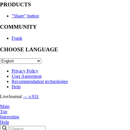
PRODUCTS
"Share" button
COMMUNITY
Frank
CHOOSE LANGUAGE
Privacy Policy
User Agreement
Recommendation technologies
Help
LiveJournal
— v.931
Main
Top
Interesting
Help