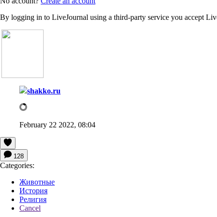
No account?
Create an account
By logging in to LiveJournal using a third-party service you accept Li
shakko.ru
February 22 2022, 08:04
128
Categories:
Животные
История
Религия
Cancel