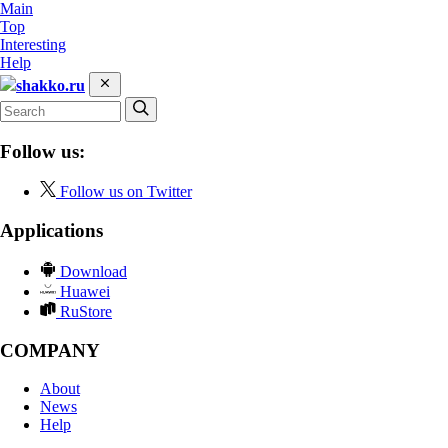
Main
Top
Interesting
Help
shakko.ru
Follow us:
Follow us on Twitter
Applications
Download
Huawei
RuStore
COMPANY
About
News
Help