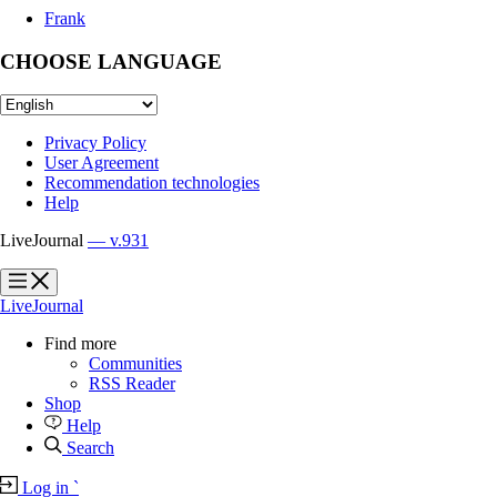
Frank
CHOOSE LANGUAGE
Privacy Policy
User Agreement
Recommendation technologies
Help
LiveJournal
— v.931
?
?
LiveJournal
Find more
Communities
RSS Reader
Shop
Help
Search
Log in
`