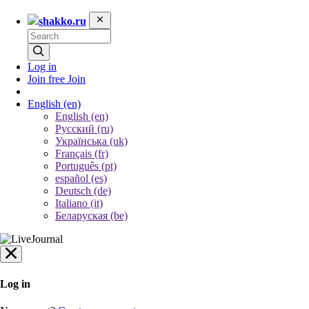
shakko.ru
Log in
Join free
Join
English
(en)
English (en)
Русский (ru)
Українська (uk)
Français (fr)
Português (pt)
español (es)
Deutsch (de)
Italiano (it)
Беларуская (be)
Log in