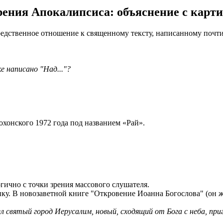
рения Апокалипсиса: объяснение c карт
дственное отношение к священному тексту, написанному почти 2
е написано "Над..."?
хонского 1972 года под названием «Рай».
огично с точки зрения массового слушателя.
у. В новозаветной книге "Откровение Иоанна Богослова" (он ж
ел святый город Иерусалим, новый, сходящий от Бога с неба, при