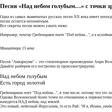
Песня «Над небом голубым…» с точки з
Одна из самых знаменитых русских песен ХХ века имеет непосре
песни остается непонятным.
Все секреты песни можно узнать ниже.
Например, почему Гребенщиков поет "Под небом...", а в исходник
Миниатюра 15 века
Песня "Аквариума" -- это стихотворное произведение Анри Воло
Давайте разберем его построчно (и проиллюстрируем).
Над небом голубым
Есть город золотой
Гребенщиков поет "Под небом...", в том числе, потому что это л
Однако Волохонский более точен по отношению к первоисточник
находится НАД небом, над землей.
Это новый, небесный Иерусалим, то есть Рай:
"И я, Иоанн, увид