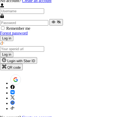
No account?
Create an account
Remember me
Forgot password
Log in
Log in
Login with Sber ID
QR code