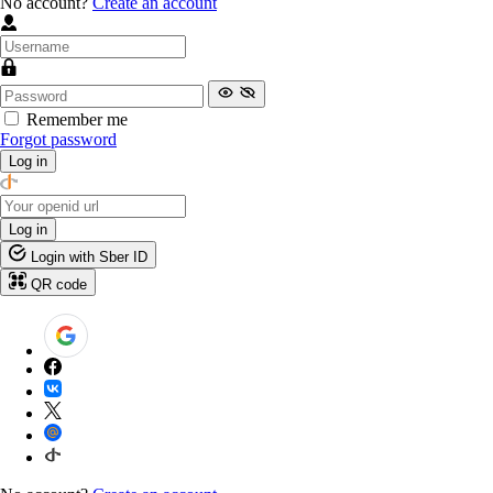
No account?
Create an account
Remember me
Forgot password
Log in
Log in
Login with Sber ID
QR code