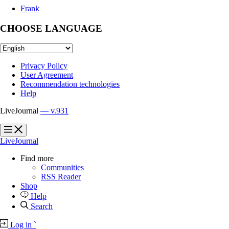
Frank
CHOOSE LANGUAGE
Privacy Policy
User Agreement
Recommendation technologies
Help
LiveJournal
— v.931
?
?
LiveJournal
Find more
Communities
RSS Reader
Shop
Help
Search
Log in
`