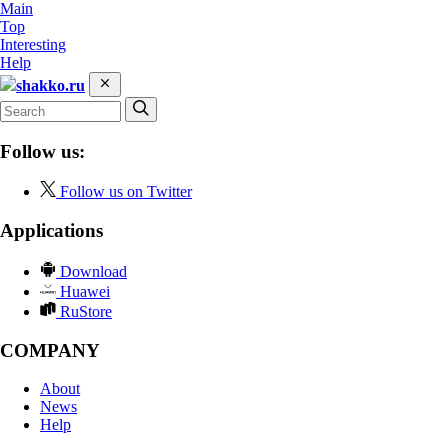
Main
Top
Interesting
Help
shakko.ru
Follow us:
Follow us on Twitter
Applications
Download
Huawei
RuStore
COMPANY
About
News
Help