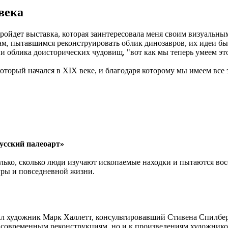
века
пройдет выставка, которая заинтересовала меня своим визуальным
ам, пытавшимся реконструировать облик динозавров, их идеи бы
и облика доисторических чудовищ, "вот как мы теперь умеем это
который начался в XIX веке, и благодаря которому мы имеем все
усский палеоарт»
лько, сколько люди изучают ископаемые находки и пытаются восс
уры и повседневной жизни.
мал художник Марк Халлетт, консультировавший Стивена Спилбе
 к современным реконструкциям, но и к произведениям художник