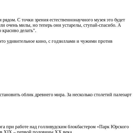
 рядом. С точки зрения естественнонаучного музея это будет
ли очень милы, но теперь они устарелы, ступай-спасибо. А
 красиво делать".
 это удивительное кино, с годзиллами и чужими против
тановить облик древнего мира. За несколько столетий палеоарт
рга при работе над голливудским блокбастером «Парк Юрского
ов XIX – первой половины XX века.