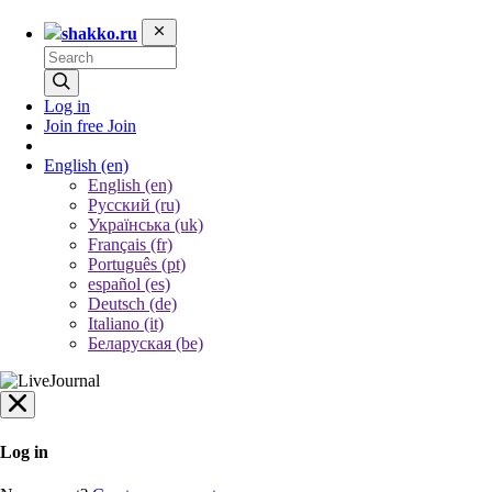
shakko.ru
Log in
Join free
Join
English
(en)
English (en)
Русский (ru)
Українська (uk)
Français (fr)
Português (pt)
español (es)
Deutsch (de)
Italiano (it)
Беларуская (be)
Log in