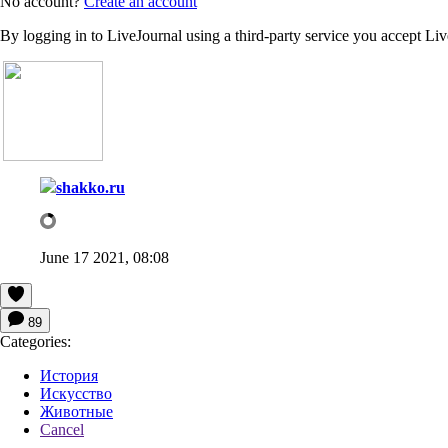
No account?
Create an account
By logging in to LiveJournal using a third-party service you accept Li
shakko.ru
June 17 2021, 08:08
89
Categories:
История
Искусство
Животные
Cancel