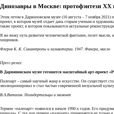
Динозавры в Москве: протофэнтези XX 
Этим летом в Дарвиновском музее (10 августа – 7 ноября 2021) 
проект, в котором музей отдает дань старым ученым и художник
также проект, в котором показываются актуальные реконструкци
Я же вижу путь развития человеческой фантазии, полет мысли, 
хищников.
Флеров К. К. Синантропы и халикотерии. 1947. Фанера, масло
Пресс-релиз:
В Дарвиновском музее готовится масштабный арт-проект «Р
Палеоарт – самый научный жанр в искусстве. Он существует сто
эволюционировал и стал частью современной визуальной культ
В.А.Ватагин. Неандертальцы и мамонт
Термин «палеоарт» появился в начале 1990-х годов. Его приду
периода». С тех пор термин «палеоарт» применяется не только