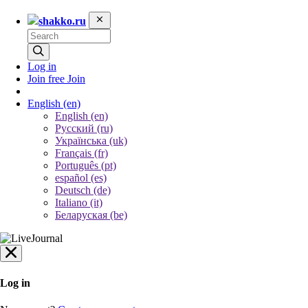
shakko.ru
Log in
Join free
Join
English
(en)
English (en)
Русский (ru)
Українська (uk)
Français (fr)
Português (pt)
español (es)
Deutsch (de)
Italiano (it)
Беларуская (be)
Log in