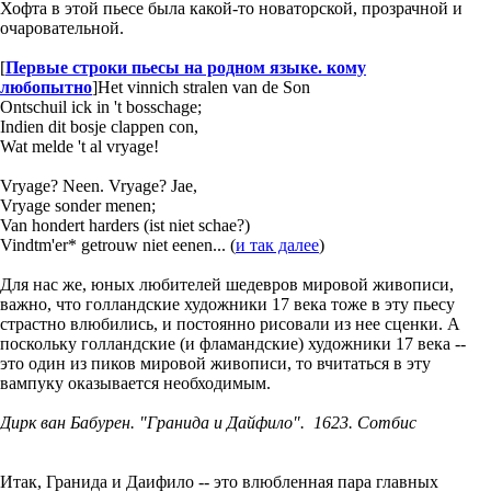
Хофта в этой пьесе была какой-то новаторской, прозрачной и
очаровательной.
[
Первые строки пьесы на родном языке. кому
любопытно
]
Het vinnich stralen van de Son
Ontschuil ick in 't bosschage;
Indien dit bosje clappen con,
Wat melde 't al vryage!
Vryage? Neen. Vryage? Jae,
Vryage sonder menen;
Van hondert harders (ist niet schae?)
Vindtm'er* getrouw niet eenen... (
и так далее
)
Для нас же, юных любителей шедевров мировой живописи,
важно, что голландские художники 17 века тоже в эту пьесу
страстно влюбились, и постоянно рисовали из нее сценки. А
поскольку голландские (и фламандские) художники 17 века --
это один из пиков мировой живописи, то вчитаться в эту
вампуку оказывается необходимым.
Дирк ван Бабурен. "Гранида и Дайфило". 1623. Сотбис
Итак, Гранида и Даифило -- это влюбленная пара главных