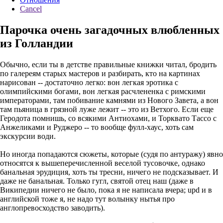
Cancel
Парочка очень загадочных влюбленных
из Голландии
Обычно, если ты в детстве правильные книжки читал, бродить
по галереям старых мастеров и разбирать, кто на картинах
нарисован -- достаточно легко: вон легкая эротика с
олимпийскими богами, вон легкая расчлененка с римскими
императорами, там побивание камнями из Нового Завета, а вон
там пьяница в грязной луже лежит -- это из Ветхого. Если еще
Геродота помнишь, со всякими Антиохами, и Торквато Тассо с
Анжеликами и Руджеро -- то вообще фулл-хаус, хоть сам
экскурсии води.
Но иногда попадаются сюжеты, которые (судя по антуражу) явно
относятся к вышеперечисленной веселой тусовочке, однако
банальная эрудиция, хоть ты тресни, ничего не подсказывает. И
даже не банальная. Только гугл, святой отец наш (даже в
Википедии ничего не было, пока я не написала вчера; upd и в
английской тоже я, не надо тут волынку нытья про
англопревосходство заводить).