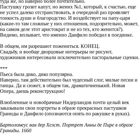
туда же, но наверно более почтительно.
Пастушку грозит капут, но жених №1, который, к счастью, еще
не успел далеко отстранствовать, в очередной раз проявляет
тонкость души и благородство. И воздействует на папу-царя
(какие-то там сложные у них отношения, подозрительно, может,
на самом деле этот аристократ и не из тех, кто женится?).
Видимо, вплывает, что именно Даифило победил в поединке.
В общем, им разрешают пожениться. КОНЕЦ.
Свадьбу, и вообще дворцовые интерьеры не рисуют,
художников интересовали исключительно пасторальные сценки.
***
Пьеса была дико, дико популярна.
Наверно, там действительно был чудесный слог, милые песни и
танцы. Да и сюжет, в общем так, драматичненький. Новая
Опера, даешь реконструкцию!
Влюбленные и новобрачные Нидерландов почти целый век
заказывали свои портреты в образе прекрасных пастушков
Граниды и Даифило (опознаются опять по ракушке в руках).
Бартоломеус ван дер Хелст. Портрет Анны де Пире в образе
Граниды. 1660