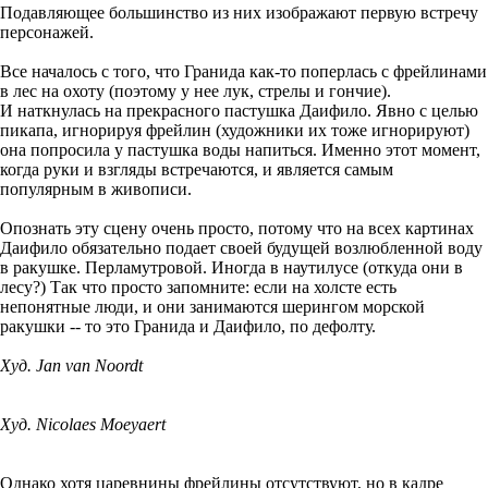
Подавляющее большинство из них изображают первую встречу
персонажей.
Все началось с того, что Гранида как-то поперлась с фрейлинами
в лес на охоту (поэтому у нее лук, стрелы и гончие).
И наткнулась на прекрасного пастушка Даифило. Явно с целью
пикапа, игнорируя фрейлин (художники их тоже игнорируют)
она попросила у пастушка воды напиться. Именно этот момент,
когда руки и взгляды встречаются, и является самым
популярным в живописи.
Опознать эту сцену очень просто, потому что на всех картинах
Даифило обязательно подает своей будущей возлюбленной воду
в ракушке. Перламутровой. Иногда в наутилусе (откуда они в
лесу?) Так что просто запомните: если на холсте есть
непонятные люди, и они занимаются шерингом морской
ракушки -- то это Гранида и Даифило, по дефолту.
Худ. Jan van Noordt
Худ. Nicolaes Moeyaert
Однако хотя царевнины фрейлины отсутствуют, но в кадре