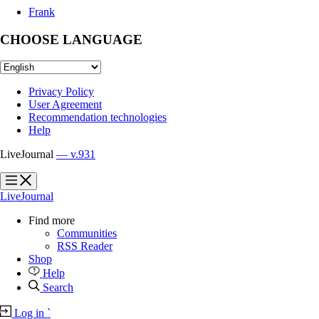
Frank
CHOOSE LANGUAGE
Privacy Policy
User Agreement
Recommendation technologies
Help
LiveJournal
— v.931
?
?
LiveJournal
Find more
Communities
RSS Reader
Shop
Help
Search
Log in
`