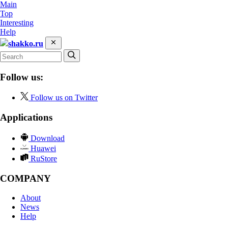
Main
Top
Interesting
Help
shakko.ru
Follow us:
Follow us on Twitter
Applications
Download
Huawei
RuStore
COMPANY
About
News
Help