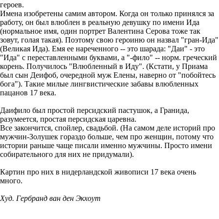
героев.
Имена изобретены самим автором. Когда он только принялся за
работу, он был влюблен в реальную девушку по имени Ида
(нормальное имя, один портрет Валентина Серова тоже так
зовут, голая такая). Поэтому свою героиню он назвал "гран-Ида"
(Великая Ида). Емя ее нареченного -- это шарада: "Даи" - это
"Ида" с переставленными буквами, а "-фило" -- норм. греческий
корень. Получилось "Влюбленный в Иду". (Кстати, у Приама
был сын Деифоб, очередной муж Елены, наверно от "побойтесь
бога"). Такие милые лингвистические забавы влюбленных
пацанов 17 века.
Даифило был простой персидский пастушок, а Гранида,
разумеется, простая персидская царевна.
Все закончится, спойлер, свадьбой. (На самом деле историй про
мужчин-Золушек гораздо больше, чем про женщин, потому что
истории раньше чаще писали именно мужчины. Просто имени
собирательного для них не придумали).
Картин про них в нидерландской живописи 17 века очень
много.
Худ. Гербранд ван ден Экхоут