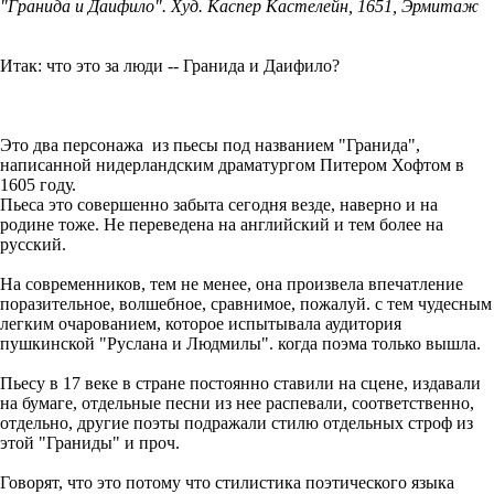
"Гранида и Даифило". Худ. Каспер Кастелейн, 1651, Эрмитаж
Итак: что это за люди -- Гранида и Даифило?
Это два персонажа из пьесы под названием "Гранида",
написанной нидерландским драматургом Питером Хофтом в
1605 году.
Пьеса это совершенно забыта сегодня везде, наверно и на
родине тоже. Не переведена на английский и тем более на
русский.
На современников, тем не менее, она произвела впечатление
поразительное, волшебное, сравнимое, пожалуй. с тем чудесным
легким очарованием, которое испытывала аудитория
пушкинской "Руслана и Людмилы". когда поэма только вышла.
Пьесу в 17 веке в стране постоянно ставили на сцене, издавали
на бумаге, отдельные песни из нее распевали, соответственно,
отдельно, другие поэты подражали стилю отдельных строф из
этой "Граниды" и проч.
Говорят, что это потому что стилистика поэтического языка