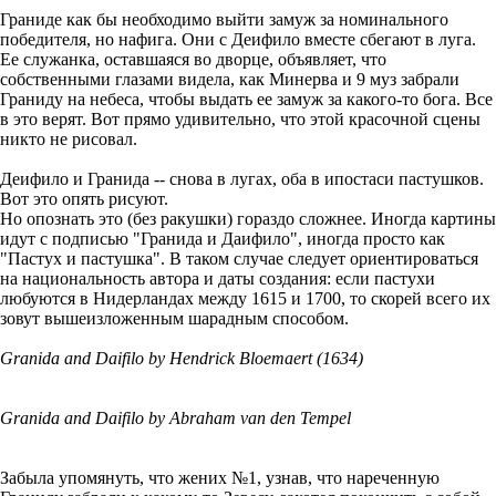
Граниде как бы необходимо выйти замуж за номинального
победителя, но нафига. Они с Деифило вместе сбегают в луга.
Ее служанка, оставшаяся во дворце, объявляет, что
собственными глазами видела, как Минерва и 9 муз забрали
Граниду на небеса, чтобы выдать ее замуж за какого-то бога. Все
в это верят. Вот прямо удивительно, что этой красочной сцены
никто не рисовал.
Деифило и Гранида -- снова в лугах, оба в ипостаси пастушков.
Вот это опять рисуют.
Но опознать это (без ракушки) гораздо сложнее. Иногда картины
идут с подписью "Гранида и Даифило", иногда просто как
"Пастух и пастушка". В таком случае следует ориентироваться
на национальность автора и даты создания: если пастухи
любуются в Нидерландах между 1615 и 1700, то скорей всего их
зовут вышеизложенным шарадным способом.
Granida and Daifilo by Hendrick Bloemaert (1634)
Granida and Daifilo by Abraham van den Tempel
Забыла упомянуть, что жених №1, узнав, что нареченную