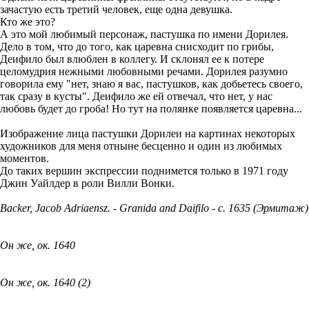
зачастую есть третий человек, еще одна девушка.
Кто же это?
А это мой любимый персонаж, пастушка по имени Дорилея.
Дело в том, что до того, как царевна снисходит по грибы,
Деифило был влюблен в коллегу. И склонял ее к потере
целомудрия нежными любовными речами. Дорилея разумно
говорила ему "нет, знаю я вас, пастушков, как добьетесь своего,
так сразу в кусты". Деифило же ей отвечал, что нет, у нас
любовь будет до гроба! Но тут на полянке появляется царевна...
Изображение лица пастушки Дорилеи на картинах некоторых
художников для меня отныне бесценно и один из любимых
моментов.
До таких вершин экспрессии поднимется только в 1971 году
Джин Уайлдер в роли Вилли Вонки.
Backer, Jacob Adriaensz. - Granida and Daifilo - c. 1635 (Эрмитаж)
Он же, ок. 1640
Он же, ок. 1640 (2)