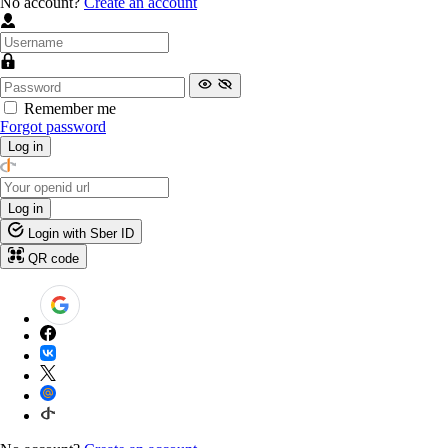
No account?
Create an account
Remember me
Forgot password
Log in
Log in
Login with Sber ID
QR code