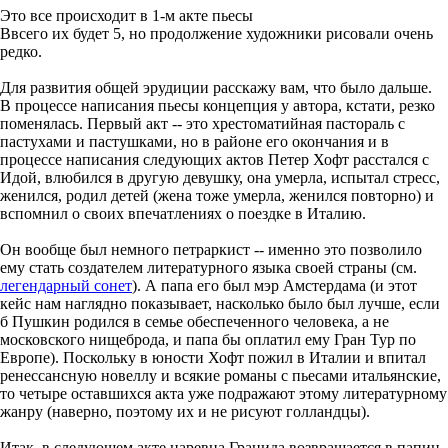
Это все происходит в 1-м акте пьесы
Ввсего их будет 5, но продолжение художники рисовали очень
редко.
Для развития общей эрудиции расскажу вам, что было дальше.
В процессе написания пьесы концепция у автора, кстати, резко
поменялась. Первый акт -- это хрестоматийная пастораль с
пастухами и пастушками, но в районе его окончания и в
процессе написания следующих актов Петер Хофт расстался с
Идой, влюбился в другую девушку, она умерла, испытал стресс,
женился, родил детей (жена тоже умерла, женился повторно) и
вспомнил о своих впечатлениях о поездке в Италию.
Он вообще был немного петраркист -- именно это позволило
ему стать создателем литературного языка своей страны (см.
легендарный сонет
). А папа его был мэр Амстердама (и этот
кейс нам наглядно показывает, насколько было был лучше, если
б Пушкин родился в семье обеспеченного человека, а не
московского нищеброда, и папа бы оплатил ему Гран Тур по
Европе). Поскольку в юности Хофт пожил в Италии и впитал
ренессансную новеллу и всякие романы с пьесами итальянские,
то четыре оставшихся акта уже подражают этому литературному
жанру (наверно, поэтому их и не рисуют голландцы).
Итак, в следующем акте царевна Гранида возвращается в папин