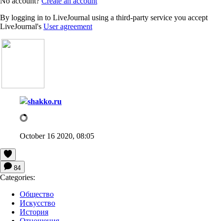
No account?
Create an account
By logging in to LiveJournal using a third-party service you accept
LiveJournal's
User agreement
shakko.ru
October 16 2020, 08:05
84
Categories:
Общество
Искусство
История
Отношения