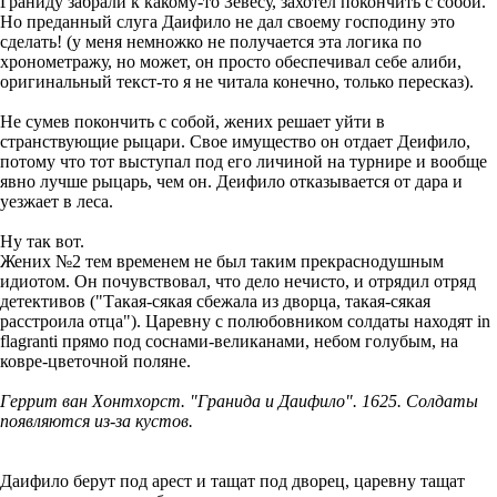
Граниду забрали к какому-то Зевесу, захотел покончить с собой.
Но преданный слуга Даифило не дал своему господину это
сделать! (у меня немножко не получается эта логика по
хронометражу, но может, он просто обеспечивал себе алиби,
оригинальный текст-то я не читала конечно, только пересказ).
Не сумев покончить с собой, жених решает уйти в
странствующие рыцари. Свое имущество он отдает Деифило,
потому что тот выступал под его личиной на турнире и вообще
явно лучше рыцарь, чем он. Деифило отказывается от дара и
уезжает в леса.
Ну так вот.
Жених №2 тем временем не был таким прекраснодушным
идиотом. Он почувствовал, что дело нечисто, и отрядил отряд
детективов ("Такая-сякая сбежала из дворца, такая-сякая
расстроила отца"). Царевну с полюбовником солдаты находят in
flagranti прямо под соснами-великанами, небом голубым, на
ковре-цветочной поляне.
Геррит ван Хонтхорст. "Гранида и Даифило". 1625. Солдаты
появляются из-за кустов.
Даифило берут под арест и тащат под дворец, царевну тащат