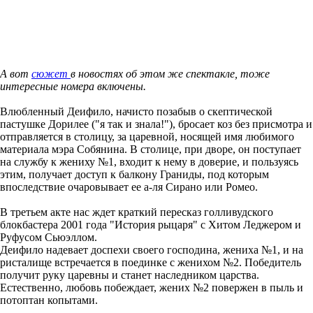
А вот
сюжет
в новостях об этом же спектакле, тоже
интересные номера включены.
Влюбленный Деифило, начисто позабыв о скептической
пастушке Дорилее ("я так и знала!"), бросает коз без присмотра и
отправляется в столицу, за царевной, носящей имя любимого
материала мэра Собянина. В столице, при дворе, он поступает
на службу к жениху №1, входит к нему в доверие, и пользуясь
этим, получает доступ к балкону Граниды, под которым
впоследствие очаровывает ее а-ля Сирано или Ромео.
В третьем акте нас ждет краткий пересказ голливудского
блокбастера 2001 года "История рыцаря" с Хитом Леджером и
Руфусом Сьюэллом.
Деифило надевает доспехи своего господина, жениха №1, и на
ристалище встречается в поединке с женихом №2. Победитель
получит руку царевны и станет наследником царства.
Естественно, любовь побеждает, жених №2 повержен в пыль и
потоптан копытами.