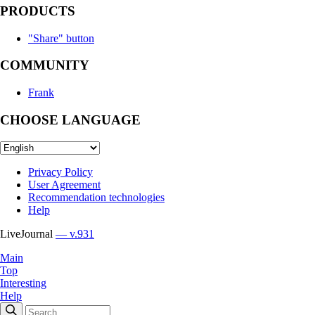
PRODUCTS
"Share" button
COMMUNITY
Frank
CHOOSE LANGUAGE
Privacy Policy
User Agreement
Recommendation technologies
Help
LiveJournal
— v.931
Main
Top
Interesting
Help