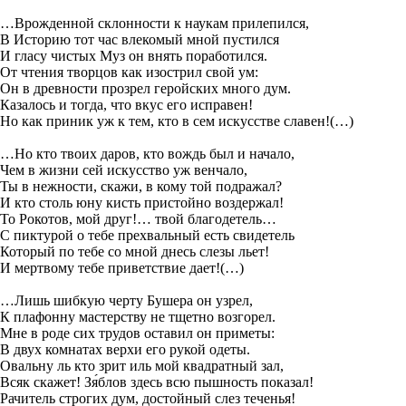
…Врожденной склонности к наукам прилепился,
В Историю тот час влекомый мной пустился
И гласу чистых Муз он внять поработился.
От чтения творцов как изострил свой ум:
Он в древности прозрел геройских много дум.
Казалось и тогда, что вкус его исправен!
Но как приник уж к тем, кто в сем искусстве славен!(…)
…Но кто твоих даров, кто вождь был и начало,
Чем в жизни сей искусство уж венчало,
Ты в нежности, скажи, в кому той подражал?
И кто столь юну кисть пристойно воздержал!
То Рокотов, мой друг!… твой благодетель…
С пиктурой о тебе прехвальный есть свидетель
Который по тебе со мной днесь слезы льет!
И мертвому тебе приветствие дает!(…)
…Лишь шибкую черту Бушера он узрел,
К плафонну мастерству не тщетно возгорел.
Мне в роде сих трудов оставил он приметы:
В двух комнатах верхи его рукой одеты.
Овальну ль кто зрит иль мой квадратный зал,
Всяк скажет! Зя́блов здесь всю пышность показал!
Рачитель строгих дум, достойный слез теченья!