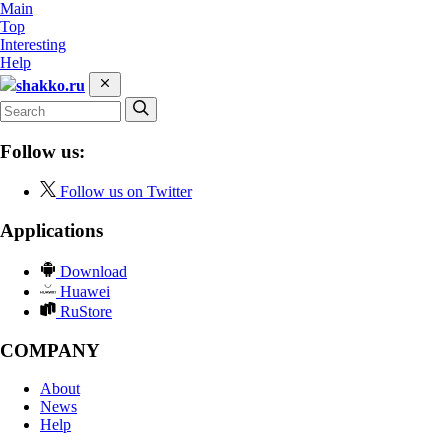
Main
Top
Interesting
Help
shakko.ru
Follow us:
Follow us on Twitter
Applications
Download
Huawei
RuStore
COMPANY
About
News
Help