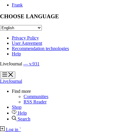
Frank
CHOOSE LANGUAGE
Privacy Policy
User Agreement
Recommendation technologies
Help
LiveJournal
— v.931
?
?
LiveJournal
Find more
Communities
RSS Reader
Shop
Help
Search
Log in
`