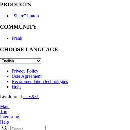
PRODUCTS
"Share" button
COMMUNITY
Frank
CHOOSE LANGUAGE
Privacy Policy
User Agreement
Recommendation technologies
Help
LiveJournal
— v.931
Main
Top
Interesting
Help