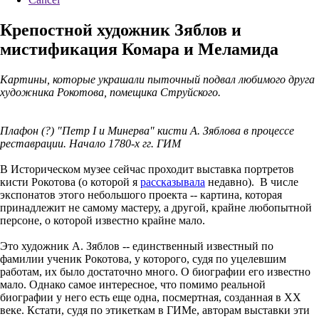
Крепостной художник Зяблов и
мистификация Комара и Меламида
Картины, которые украшали пыточный подвал любимого друга
художника Рокотова, помещика Струйского.
Плафон (?) "Петр I и Минерва" кисти А. Зяблова в процессе
реставрации. Начало 1780-х гг. ГИМ
В Историческом музее сейчас проходит выставка портретов
кисти Рокотова (о которой я
рассказывала
недавно). В числе
экспонатов этого небольшого проекта -- картина, которая
принадлежит не самому мастеру, а другой, крайне любопытной
персоне, о которой известно крайне мало.
Это художник А. Зяблов -- единственный известный по
фамилии ученик Рокотова, у которого, судя по уцелевшим
работам, их было достаточно много. О биографии его известно
мало. Однако самое интересное, что помимо реальной
биографии у него есть еще одна, посмертная, созданная в ХХ
веке. Кстати, судя по этикеткам в ГИМе, авторам выставки эти