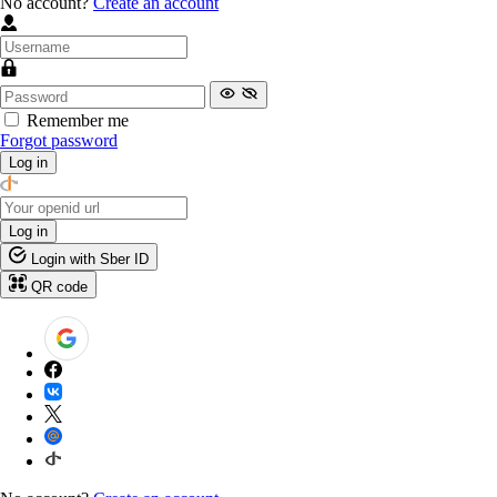
No account?
Create an account
Remember me
Forgot password
Log in
Log in
Login with Sber ID
QR code