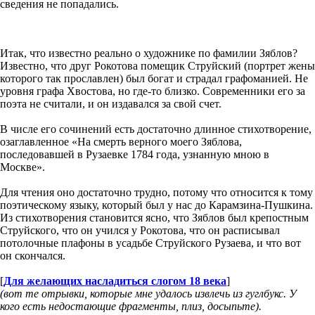
сведения не попадались.
Итак, что известно реально о художнике по фамилии Зяблов?
Известно, что друг Рокотова помещик Струйский (портрет жены
которого так прославлен) был богат и страдал графоманией. Не
уровня графа Хвостова, но где-то близко. Современники его за
поэта не считали, и он издавался за свой счет.
В числе его сочинений есть достаточно длинное стихотворение,
озаглавленное «На смерть верного моего Зяблова,
последовавшей в Рузаевке 1784 года, узнанную мною в
Москве».
Для чтения оно достаточно трудно, потому что относится к тому
поэтическому языку, который был у нас до Карамзина-Пушкина.
Из стихотворения становится ясно, что Зяблов был крепостным
Струйского, что он учился у Рокотова, что он расписывал
потолочные плафоны в усадьбе Струйского Рузаева, и что вот
он скончался.
[
Для желающих насладиться слогом 18 века
]
(вот те отрывки, которые мне удалось извлечь из гуглбукс. У
кого есть недостающие фрагменты, плиз, досыпьте).