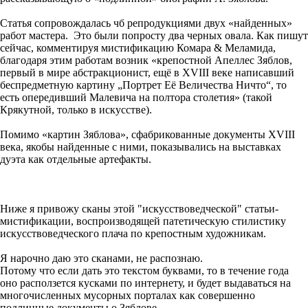
Статья сопровождалась чб репродукциями двух «найденных»
работ мастера. Это были попросту два черных овала. Как пишут
сейчас, комментируя мистификацию Комара & Меламида,
благодаря этим работам возник «крепостной Апеллес Зяблов,
первый в мире абстракционист, ещё в XVIII веке написавший
беспредметную картину „Пор­трет Её Величества Ничто“, то
есть опередивший Малевича на полтора сто­летия» (такой
Крякутной, только в искусстве).
Помимо «картин Зяблова», сфабрикованные документы XVIII
века, якобы найденные с ними, показывались на выставках
дуэта как отдельные артефакты.
Ниже я привожу сканы этой "искусствоведческой" статьи-
мистификации, воспроизводящей патетическую стилистику
искусствоведческого плача по крепостным художникам.
Я нарочно даю это сканами, не распознаю.
Потому что если дать это текстом буквами, то в течение года
оно расползется кусками по интернету, и будет выдаваться на
многочисленных мусорных порталах как совершенно
подлинные документы о Зяблове.