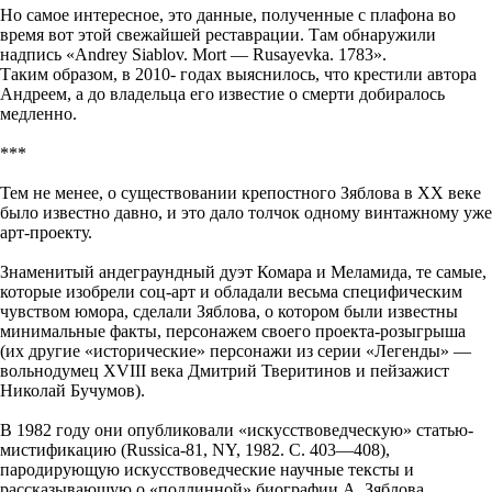
Но самое интересное, это данные, полученные с плафона во
время вот этой свежайшей реставрации. Там обнаружили
надпись «Andrey Siablov. Mort — Rusayevka. 1783».
Таким образом, в 2010- годах выяснилось, что крестили автора
Андреем, а до владельца его известие о смерти добиралось
медленно.
***
Тем не менее, о существовании крепостного Зяблова в ХХ веке
было известно давно, и это дало толчок одному винтажному уже
арт-проекту.
Знаменитый андеграундный дуэт Комара и Меламида, те самые,
которые изобрели соц-арт и обладали весьма специфическим
чувством юмора, сделали Зяблова, о котором были известны
минимальные факты, персонажем своего проекта-розыгрыша
(их другие «исторические» персонажи из серии «Легенды» —
вольнодумец XVIII века Дмитрий Тверитинов и пейзажист
Николай Бучумов).
В 1982 году они опубликовали «искусствоведческую» статью-
мистификацию (Russica-81, NY, 1982. C. 403—408),
пародирующую искусствоведческие научные тексты и
рассказывающую о «подлинной» биографии А. Зяблова.