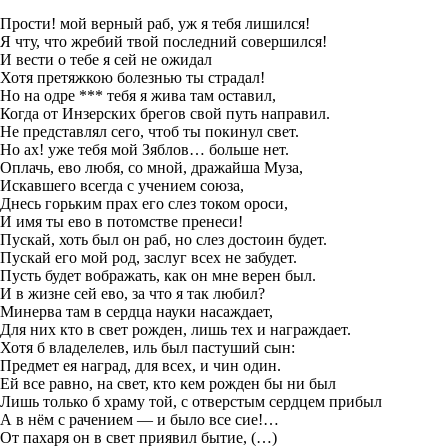
Прости! мой верный раб, уж я тебя лишился!
Я чту, что жребий твой последний совершился!
И вести о тебе я сей не ожидал
Хотя претяжкою болезнью ты страдал!
Но на одре *** тебя я жива там оставил,
Когда от Инзерских брегов свой путь направил.
Не представлял сего, чтоб ты покинул свет.
Но ах! уже тебя мой Зяблов… больше нет.
Оплачь, ево любя, со мной, дражайша Муза,
Искавшего всегда с учением союза,
Днесь горьким прах его слез током ороси,
И имя ты ево в потомстве пренеси!
Пускай, хоть был он раб, но слез достоин будет.
Пускай его мой род, заслуг всех не забудет.
Пусть будет вображать, как он мне верен был.
И в жизне сей ево, за что я так любил?
Минерва там в сердца науки насаждает,
Для них кто в свет рожден, лишь тех и награждает.
Хотя б владелелев, иль был пастуший сын:
Предмет ея наград, для всех, и чин один.
Ей все равно, на свет, кто кем рожден бы ни был
Лишь только б храму той, с отверстым сердцем прибыл
А в нём с рачением — и было все сие!…
От пахаря он в свет приявил бытие, (…)