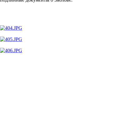
(собрала все это
в статью в Википедии, чтоб было
)
contemporary art
выставки
портреты
Telegram channel
LJ Video