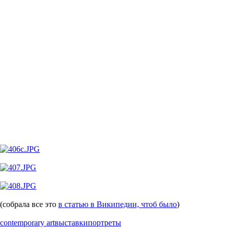
COMMUNITY
Frank
CHOOSE LANGUAGE
v.931
Privacy Policy
User Agreement
Recommendation technologies
Help