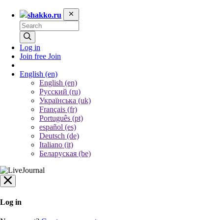
shakko.ru
Log in
Join free
Join
English
(en)
English (en)
Русский (ru)
Українська (uk)
Français (fr)
Português (pt)
español (es)
Deutsch (de)
Italiano (it)
Беларуская (be)
Log in