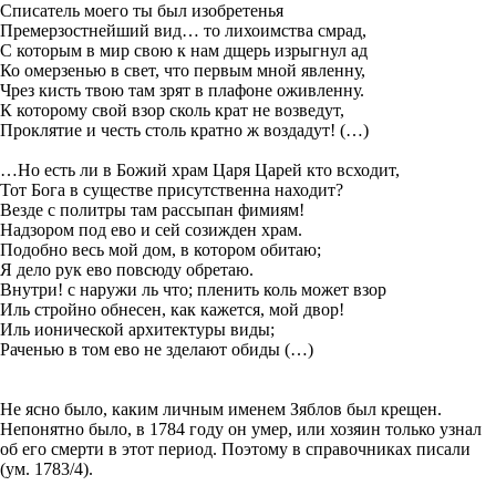
Списатель моего ты был изобретенья
Премерзостнейший вид… то лихоимства смрад,
С которым в мир свою к нам дщерь изрыгнул ад
Ко омерзенью в свет, что первым мной явленну,
Чрез кисть твою там зрят в плафоне оживленну.
К которому свой взор сколь крат не возведут,
Проклятие и честь столь кратно ж воздадут! (…)
…Но есть ли в Божий храм Царя Царей кто всходит,
Тот Бога в существе присутственна находит?
Везде с политры там рассыпан фимиям!
Надзором под ево и сей созижден храм.
Подобно весь мой дом, в котором обитаю;
Я дело рук ево повсюду обретаю.
Внутри! с наружи ль что; пленить коль может взор
Иль стройно обнесен, как кажется, мой двор!
Иль ионической архитектуры виды;
Раченью в том ево не зделают обиды (…)
Не ясно было, каким личным именем Зяблов был крещен.
Непонятно было, в 1784 году он умер, или хозяин только узнал
об его смерти в этот период. Поэтому в справочниках писали
(ум. 1783/4).