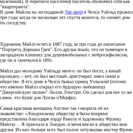
мужчиной). В переписи населения писатель обозначил себя как
"квартиранта".
В доме Майлза на легендарной
Tite street
в Челси Уайльд прожил
три года; когда он несколько лет спустя женится, то снимет дом
по соседству.
Художник Майлз исчез в 1887 году, за три года до написания
"Портрета Дориана Грея". Его друзья знали, что он помещен в
загородную клинику для душевнобольных с нейросифилисом,
где он и скончался в 1891.
Майлз дал молодому Уайльду много: он был богат, а юный
ирландец -- нет, он был местный, аристократ, имел связи в
обществе. В его доме в Челси бывал принц Уэльский (потому
что именно Майлз открыл его будущую любовницу
"Джерсийскую лилию" Лилли Лэнгтри. Он сделал для нее то же
самое, что Буше для Луизы о'Мерфи).
Самая красивая женщина Англии так говорила об их
знакомстве: «Лондонскому обществу я была впервые
представлена благодаря лорду Ранелу и художнику Фрэнку
Майлзу… Я приехала в Лондон, и меня ввели в общество мои
друзья. Из них больше всех был полон энтузиазма мистер Фрэнк