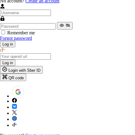
No account?
Create an account
Remember me
Forgot password
Log in
Log in
Login with Sber ID
QR code