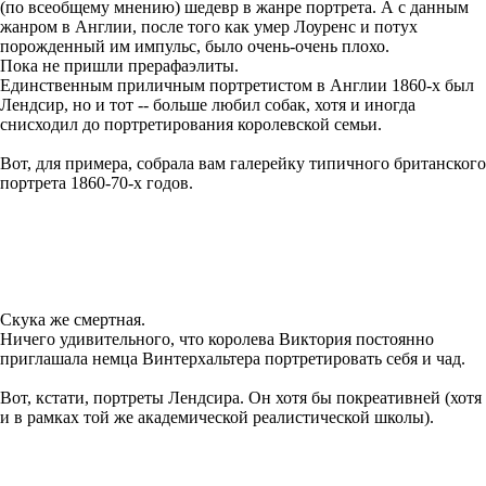
(по всеобщему мнению) шедевр в жанре портрета. А с данным
жанром в Англии, после того как умер Лоуренс и потух
порожденный им импульс, было очень-очень плохо.
Пока не пришли прерафаэлиты.
Единственным приличным портретистом в Англии 1860-х был
Лендсир, но и тот -- больше любил собак, хотя и иногда
снисходил до портретирования королевской семьи.
Вот, для примера, собрала вам галерейку типичного британского
портрета 1860-70-х годов.
Скука же смертная.
Ничего удивительного, что королева Виктория постоянно
приглашала немца Винтерхальтера портретировать себя и чад.
Вот, кстати, портреты Лендсира. Он хотя бы покреативней (хотя
и в рамках той же академической реалистической школы).