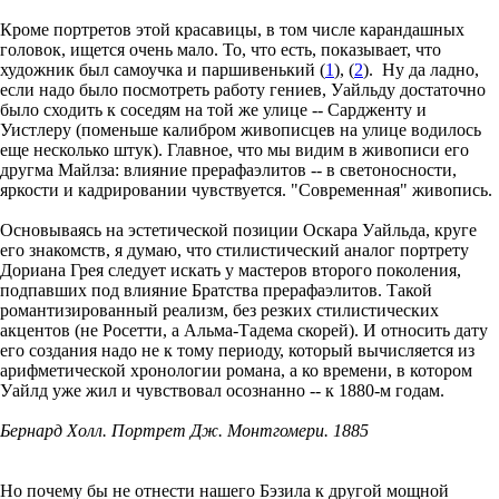
Кроме портретов этой красавицы, в том числе карандашных
головок, ищется очень мало. То, что есть, показывает, что
художник был самоучка и паршивенький (
1
), (
2
). Ну да ладно,
если надо было посмотреть работу гениев, Уайльду достаточно
было сходить к соседям на той же улице -- Сардженту и
Уистлеру (поменьше калибром живописцев на улице водилось
еще несколько штук). Главное, что мы видим в живописи его
другма Майлза: влияние прерафаэлитов -- в светоносности,
яркости и кадрировании чувствуется. "Современная" живопись.
Основываясь на эстетической позиции Оскара Уайльда, круге
его знакомств, я думаю, что стилистический аналог портрету
Дориана Грея следует искать у мастеров второго поколения,
подпавших под влияние Братства прерафаэлитов. Такой
романтизированный реализм, без резких стилистических
акцентов (не Росетти, а Альма-Тадема скорей). И относить дату
его создания надо не к тому периоду, который вычисляется из
арифметической хронологии романа, а ко времени, в котором
Уайлд уже жил и чувствовал осознанно -- к 1880-м годам.
Бернард Холл. Портрет Дж. Монтгомери. 1885
Но почему бы не отнести нашего Бэзила к другой мощной