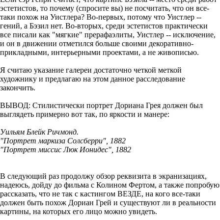
эстетистов, то почему (спросите вы) не посчитать, что он все-
таки похож на Уистлера? Во-первых, потому что Уистлер --
гений, а Бэзил нет. Во-вторых, среди эстетистов практически
все писали как "мягкие" прерафаэлиты, Уистлер -- исключение,
и он в движении отметился больше своими декоративно-
прикладными, интерьерными проектами, а не живописью.
Я считаю указание галереи достаточно четкой меткой
художнику и предлагаю на этом данное расследование
закончить.
ВЫВОД: Стилистически портрет Дориана Грея должен был
выглядеть примерно вот так, по яркости и манере:
Уильям Блейк Ричмонд.
"Портрет маркиза Солсберри", 1882
"Портрет миссис Люк Ионидес", 1882
В следующий раз продолжу обзор реквизита в экранизациях,
надеюсь, дойду до фильма с Колином Фертом, а также попробую
рассказать, что не так с кастингом ВЕЗДЕ, на кого все-таки
должен быть похож Дориан Грей и существуют ли в реальности
картины, на которых его лицо можно увидеть.