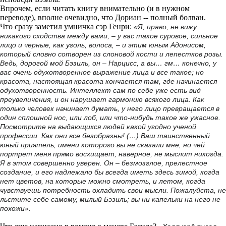
Впрочем, если читать книгу внимательно (и в нужном
переводе), вполне очевидно, что Дориан -- полный болван.
Что сразу заметил умничка сэр Генри:
«Я, право, не вижу
никакого сходства между вами, – у вас такое суровое, сильное
лицо и черные, как уголь, волоса, – и этим юным Адонисом,
который словно сотворен из слоновой кости и лепестков розы.
Ведь, дорогой мой Бэзиль, он – Нарцисс, а вы… гм… конечно, у
вас очень одухотворенное выражение лица и все такое; но
красота, настоящая красота кончается там, где начинается
одухотворенность. Интеллект сам по себе уже есть вид
преувеличения, и он нарушает гармонию всякого лица. Как
только человек начинает думать, у него лицо превращается в
один сплошной нос, или лоб, или что-нибудь такое же ужасное.
Посмотрите на выдающихся людей какой угодно ученой
профессии. Как они все безобразны! (…) Ваш таинственный
юный приятель, имени которого вы не сказали мне, но чей
портрет меня прямо восхищает, наверное, не мыслит никогда.
Я в этом совершенно уверен. Он – безмозглое, прелестное
создание, и его надлежало бы всегда иметь здесь зимой, когда
нет цветов, на которые можно смотреть, и летом, когда
чувствуешь потребность охладить свои мысли. Пожалуйста, не
льстите себе самому, милый Бэзиль; вы ни капельки на него не
похожи».