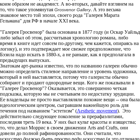
коим образом не академист. А во-вторых, давайте взглянем на
то, что такое упомянутая
. А это весьма
Grosvenor Gallery
знаковое место той эпохи, своего рода "Галерея Марата
Гельмана" для РФ в начале XXI века.
"Галерея Гросвенор" была основана в 1877 году (и Оскар Уайльд
либо забыл об этом, рассчитывая хронологию романа, либо
время в книге идет совсем по-другому, чем кажется, опираясь на
логику), и это подтверждает мое свежее предположение, что
Бэзила надо искать в 1880-х, а не раньше, как я предполагала в
предыдущих выпусках.
Знатокам арт-рынка известно, что по названию галереи обычно
можно определить стилевое направление и уровень художника,
который в ней выставляется, потому что галеристы обычно
собирают и продают однородные вещи. Кого же показывали в
"Галерее Гросвенор"? Оказывается, это совершенно четкая
подсказка, которую мы не считываем по недостатку эрудиции.
Ее владельцы не просто выставляляли похожие вещи -- она была
идеологическим центром, сыгравшим важнейшую роль для
течения под названием "эстетизм" (
Aesthetic movement
). Это
действительно следующее поколение за прерафаэлитами,
последняя треть 19 века. У них был культ красоты и изящества;
то, что делал Моррис в своем движении Arts and Crafts, они
довели до полной рафинированности. Они считали, что
искусство должно быть просто ради искусства
(и это отличало