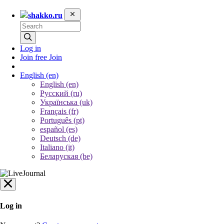
shakko.ru
Log in
Join free
Join
English
(en)
English (en)
Русский (ru)
Українська (uk)
Français (fr)
Português (pt)
español (es)
Deutsch (de)
Italiano (it)
Беларуская (be)
Log in