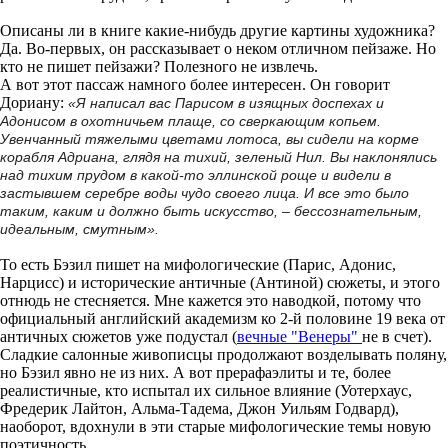
Описаны ли в книге какие-нибудь другие картины художника?
Да. Во-первых, он рассказывает о неком отличном пейзаже. Но
кто не пишет пейзажи? Полезного не извлечь.
А вот этот пассаж намного более интересен. Он говорит
Дориану:
«Я написал вас Парисом в изящных доспехах и
Адонисом в охотничьем плаще, со сверкающим копьем.
Увенчанный тяжелыми цветами лотоса, вы сидели на корме
корабля Адриана, глядя на тихий, зеленый Нил. Вы наклонялись
над тихим прудом в какой-то эллинской роще и видели в
застывшем серебре воды чудо своего лица. И все это было
таким, каким и должно быть искусство, – бессознательным,
идеальным, смутным».
То есть Бэзил пишет на мифологические (Парис, Адонис,
Нарцисс) и исторические античные (Антиной) сюжеты, и этого
отнюдь не стесняется. Мне кажется это наводкой, потому что
официальный английский академизм ко 2-й половине 19 века от
античных сюжетов уже подустал (
вечные "Венеры"
не в счет).
Сладкие салонные живописцы продолжают возделывать поляну,
но Бэзил явно не из них. А вот прерафаэлиты и те, более
реалистичные, кто испытал их сильное влияние (Уотерхаус,
Фредерик Лайтон, Альма-Тадема, Джон Уильям Годвард),
наоборот, вдохнули в эти старые мифологические темы новую
поэтичность.