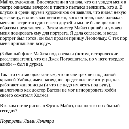
Майлз, художник. Впоследствии я узнала, что он увидел меня в
театре однажды вечером и тщетно пытался выяснить, кто я. В
клубах и среди друзей-художников он заявлял, что видел некую
красавицу, и описывал меня всем, кого он знал, пока однажды
меня не встретил один из его друзей и мы не были должным
образом представлены. Затем мистер Майлз пришёл и умолял
меня позировать ему для портрета. Я дала согласие, и когда
портрет был готов, он был продан принцу Леопольду. С тех пор
меня приглашали всюду».
(Забавный факт: Майлза подозревали (потом, исторические
расследователи), что он Джек Потрошитель, но у него твердое
алиби -- был в дурке).
Так что считаю доказанным, что после трех лет под одной
крышей Уайльд имел наглядное представление изнутри, как
работают живописцы (и что не надо им лезть под руку),
аналогично как доктор Ватсон не мог игнорировать хобби
своего сожителя Холмса.
В каком стиле рисовал Фрэнк Майлз, полностью позабытый
сегодня?
Портреты Лилли Лэнгтри