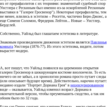
их от прерафаэлитов с их теориями: знаменитый судебный спор
Уистлера с Рескиным был именно из-за оскорблений Рескиным
выставки в "Галерее Гросвенор"). Некоторые прерафаэлиты, тем
не менее, влились в эстетизм -- Росетти, частично Берн-Джонс, а
еще Симеон Соломон, Фредерик Лейтон... Новые -- Уистлер,
Бердслей.
Собственно, Уайльд был глашатаем эстетизма в литературе.
Знаковым произведением движения эстетизм является
Павлинья
комната
Уистлера (1876-77). Из этого эстетизма, видите, потом
вырастет модерн.
А, вот пишут, что Уайльд появился на церемонии открытия
галереи Гросвенор в шокирующем костюме виолончели. То есть
ничего он не забыл, а в хронологии романа просто путает следы
(или описывает будущее время). Действительно, нарочно путает:
недавно издали "Портрет Дориана Грея" в
нецензурированном
виде -- оказывается, Уайльд изменил возраст Дориана в
окончательной версии, чтобы преуменьшить сходство, а так им
обоим было по 32 года.
Если сэр Генри считает, что картине Бэзила -- место среди работ