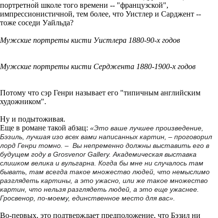
портретной школе того времени -- "французской",
импрессионистичной, тем более, что Уистлер и Сарджент --
тоже соседи Уайльда?
Мужские портреты кисти Уистлера 1880-90-х годов
Мужские портреты кисти Серджента 1880-1900-х годов
Потому что сэр Генри называет его "типичным английским
художником".
Ну и подытоживая.
Еще в романе такой абзац:
«Это ваше лучшее произведение,
Бэзиль, лучшая изо всех вами написанных картин, – проговорил
лорд Генри томно. – Вы непременно должны выставить его в
будущем году в Grosvenor Gallery. Академическая выставка
слишком велика и вульгарна. Когда бы мне ни случалось там
бывать, там всегда такое множество людей, что немыслимо
разглядеть картины, а это ужасно, или же такое множество
картин, что нельзя разглядеть людей, а это еще ужаснее.
Гросвенор, по-моему, единственное место для вас».
Во-первых, это подтверждает предположение, что Бэзил ни