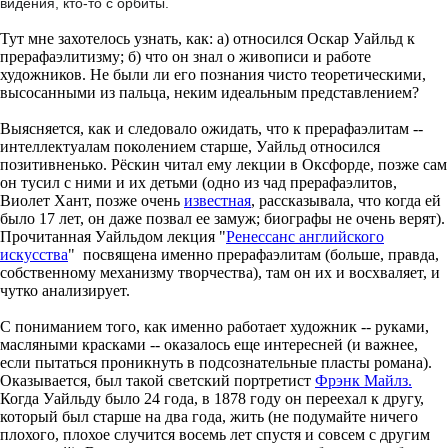
видения, кто-то с орбиты.
Тут мне захотелось узнать, как: а) относился Оскар Уайльд к
прерафаэлитизму; б) что он знал о живописи и работе
художников. Не были ли его познания чисто теоретическими,
высосанными из пальца, неким идеальным представлением?
Выясняется, как и следовало ожидать, что к прерафаэлитам --
интеллектуалам поколением старше, Уайльд относился
позитивненько. Рёскин читал ему лекции в Оксфорде, позже сам
он тусил с ними и их детьми (одно из чад прерафаэлитов,
Виолет Хант, позже очень
известная
, рассказывала, что когда ей
было 17 лет, он даже позвал ее замуж; биографы не очень верят).
Прочитанная Уайльдом лекция "
Ренессанс английского
искусства
" посвящена именно прерафаэлитам (больше, правда,
собственному механизму творчества), там он их и восхваляет, и
чутко анализирует.
С пониманием того, как именно работает художник -- руками,
масляными красками -- оказалось еще интересней (и важнее,
если пытаться проникнуть в подсознательные пласты романа).
Оказывается, был такой светский портретист
Фрэнк Майлз.
Когда Уайльду было 24 года, в 1878 году он переехал к другу,
который был старше на два года, жить (не подумайте ничего
плохого, плохое случится восемь лет спустя и совсем с другим