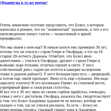
[
Французы в то же время
]
Очень заманчиво поэтому представить, что Бэзил, о котором
написано в романе, что он "знаменитый" художник, и что о его
произведениях пишут газеты -- талантливый и яркий
прерафаэлит.
Что мы знаем о нем еще? В начале книги ему примерно 30 лет,
потому что он учился с сэром Генри в Оксфорде, а тот на 10
старше 20-летнего Дориана. Отметьте, что Бэзил явно
джентльмен -- учился в Оксфорде, дружит с сэром Генри и
всякими леди-тетками, отлично принят в свете. У него
собственный дом с садом (не ютится в каморке на верхнем
этаже в дурном районе!). У него большая прислуга -- дворецкий,
а потом еще лакей приходит. Явно есть еще служанки. Им надо
зарплату платить! В его коллекции Гермес из слоновой кости,
серебряный фавн и танагрская статуэтка.
И все это в 30 лет: явно не своим горбом заработал, очевидно,
семья у него с достатком. Оксфорд, казалось бы, свидетельствует
о том, что Бэзил Академии художеств не кончал, вообще не
сказано о том, где он учился рисовать. То есть -- Бэзил не
ремесленник-трудяга, грызший гранит наук в Академии.