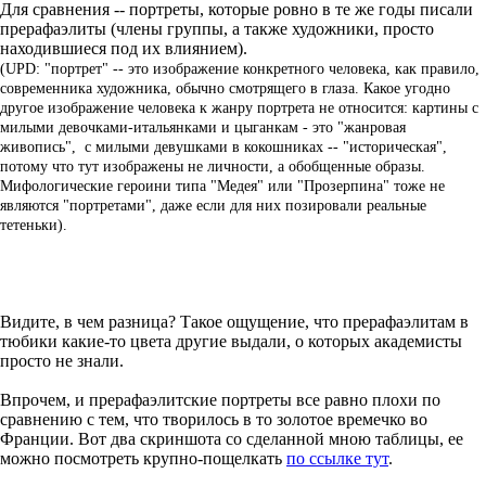
Для сравнения -- портреты, которые ровно в те же годы писали
прерафаэлиты (члены группы, а также художники, просто
находившиеся под их влиянием).
(UPD: "портрет" -- это изображение конкретного человека, как правило,
современника художника, обычно смотрящего в глаза. Какое угодно
другое изображение человека к жанру портрета не относится: картины с
милыми девочками-итальянками и цыганкам - это "жанровая
живопись", с милыми девушками в кокошниках -- "историческая",
потому что тут изображены не личности, а обобщенные образы.
Мифологические героини типа "Медея" или "Прозерпина" тоже не
являются "портретами", даже если для них позировали реальные
тетеньки).
Видите, в чем разница? Такое ощущение, что прерафаэлитам в
тюбики какие-то цвета другие выдали, о которых академисты
просто не знали.
Впрочем, и прерафаэлитские портреты все равно плохи по
сравнению с тем, что творилось в то золотое времечко во
Франции. Вот два скриншота со сделанной мною таблицы, ее
можно посмотреть крупно-пощелкать
по ссылке тут
.