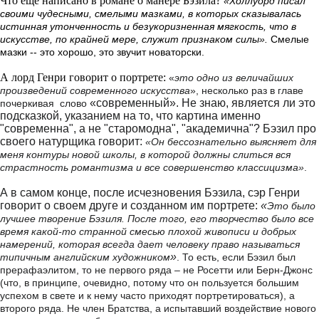
Что еще написано в романе о манере Бэзила?
«Холлуорд писал
своими чудесными, смелыми мазками, в которых сказывалась
истинная утонченность и безукоризненная мягкость, что в
искусстве, по крайней мере, служит признаком силы».
Смелые
мазки -- это хорошо, это звучит новаторски.
А лорд Генри говорит о портрете:
«
это одно из величайших
произведений современного искусства
», несколько раз в главе
«современный». Не знаю, является ли это
почеркивая слово
подсказкой, указанием на то, что картина именно
"современна", а не "старомодна", "академична"? Бэзил про
своего натурщика говорит:
«Он бессознательно выясняет для
меня контуры новой школы, в которой должны слиться вся
страстность романтизма и все совершенство классицизма»
.
А в самом конце, после исчезновения Бэзила, сэр Генри
говорит о своем друге и созданном им портрете:
«
Это было
лучшее творение Бэзиля. После того, его творчество было все
время какой-то странной смесью плохой живописи и добрых
намерений, которая всегда дает человеку право называться
»
типичным английским художником
. То есть, если Бэзил был
прерафаэлитом, то не первого ряда
–
не Росетти или Берн-Джонс
(что, в принципе, очевидно, потому что он пользуется большим
успехом в свете и к нему часто приходят портретироваться), а
второго ряда. Не член Братства, а испытавший воздействие нового