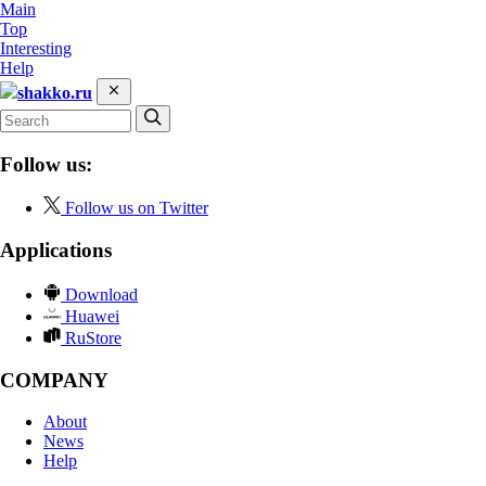
Main
Top
Interesting
Help
shakko.ru
Follow us:
Follow us on Twitter
Applications
Download
Huawei
RuStore
COMPANY
About
News
Help