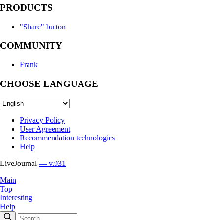
PRODUCTS
"Share" button
COMMUNITY
Frank
CHOOSE LANGUAGE
Privacy Policy
User Agreement
Recommendation technologies
Help
LiveJournal
— v.931
Main
Top
Interesting
Help