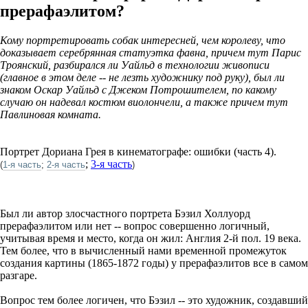
прерафаэлитом?
Кому портретировать собак интересней, чем королеву, что
доказывает серебрянная статуэтка фавна, причем тут Парис
Троянский, разбирался ли Уайльд в технологии живописи
(главное в этом деле -- не лезть художнику под руку), был ли
знаком Оскар Уайльд с Джеком Потрошителем, по какому
случаю он надевал костюм виолончели, а также причем тут
Павлиновая комната.
Портрет Дориана Грея в кинематографе: ошибки (часть 4).
;
3-я часть
(
1-я часть
;
2-я часть
)
Был ли автор злосчастного портрета Бэзил Холлуорд
прерафаэлитом или нет -- вопрос совершенно логичный,
учитывая время и место, когда он жил: Англия 2-й пол. 19 века.
Тем более, что в вычисленный нами временной промежуток
создания картины (1865-1872 годы) у прерафаэлитов все в самом
разгаре.
Вопрос тем более логичен, что Бэзил -- это художник, создавший