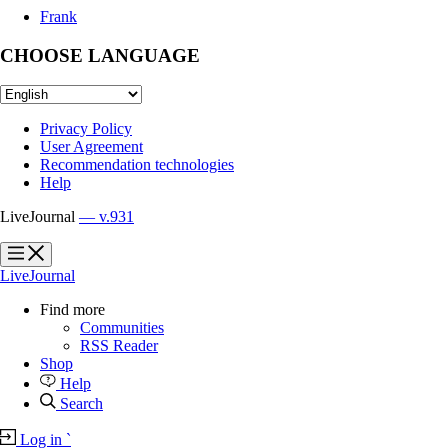
Frank
CHOOSE LANGUAGE
Privacy Policy
User Agreement
Recommendation technologies
Help
LiveJournal
— v.931
?
?
LiveJournal
Find more
Communities
RSS Reader
Shop
Help
Search
Log in
`