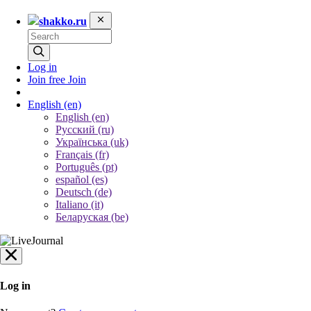
shakko.ru
Log in
Join free
Join
English
(en)
English (en)
Русский (ru)
Українська (uk)
Français (fr)
Português (pt)
español (es)
Deutsch (de)
Italiano (it)
Беларуская (be)
Log in