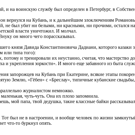
ый, и на воинскую службу был определен в Петербург, в Собств
, он вернулся на Кубань, и к дальнейшим злоключениям Романов
 не был убит ни белыми, ни красными, ни прочими, остался на р
етской власти уничтожил. И молчал.
 Внуку он много чего порассказывал.
шего князя Давида Константиновича Дадиани, которого казаки з
м или типа того):
 потому и тренировали их неустанно, считая, что мастерство д
ха и укрепления зоркости». И много еще забавного из быта служ
ления запорожцев на Кубань при Екатерине, всякие этапы покоре
ятую Землю, «Гёбен» с «Бреслау», типичные кубанские свадьбы, 
параллельно журналистом немножко.
 маленькая, чуть-чуть. Она их плохо запомнила.
наешь, мой папа, твой дедушка, такие классные байки рассказывал
Тот был не в настроении, и вообще человек по жизни замкнутый
ет что-то буркнул опять.