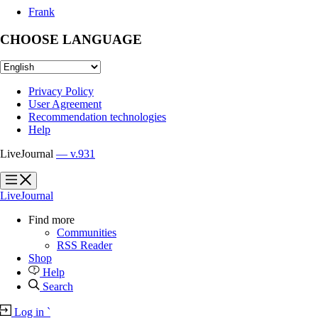
Frank
CHOOSE LANGUAGE
Privacy Policy
User Agreement
Recommendation technologies
Help
LiveJournal
— v.931
?
?
LiveJournal
Find more
Communities
RSS Reader
Shop
Help
Search
Log in
`