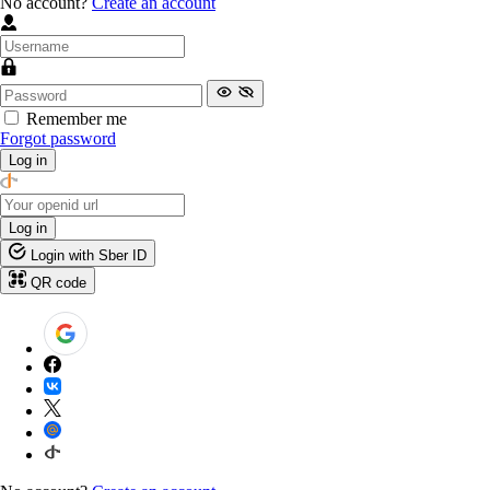
No account?
Create an account
Remember me
Forgot password
Log in
Log in
Login with Sber ID
QR code