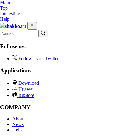
Main
Top
Interesting
Help
shakko.ru
Follow us:
Follow us on Twitter
Applications
Download
Huawei
RuStore
COMPANY
About
News
Help