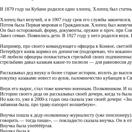
В 1879 году на Кубани родился один хлопец. Хлопец был статн
Хлопец был везучий, и в 1907 году срок его службы закончился
Потом была Первая мировая и Гражданская. Хлопец был живучий,
Он был осторожный, форму, документы, оружие и проч. при Сов
Завел семью. Появились дети. В 1927 году у него родился внук.
Например, про своего командующего офицера в Конвое, светлей
Петербурге князь кормил их допингом (подозреваю, что кокаино
«И любили офицеры похвастаться стрельбой своих подчиненных,
стрельбами давал казакам какие-то пилюли — для равновесия ду
Рассказывал дед внуку и более старые истории, вплоть до высе
покупку казаками невест из аулов, паломничество кубанцев в Св
Внук его вырос, стал тоже конечно военным. Полковником. И 
Истории своего деда он рассказывал своей дочери, когда та была
Но как-то, уже в 2000-х годах она сказала уже своей дочери: «З
забавная была, про траву-папорот волшебную».
Внучка пошла к деду-полковнику-журналисту (уже пенсионеру). 
говорить — тогда пиши», — покладисто сказала внучка. Он в отв
Внучка была упеёёёёртая.
Внучка была я.