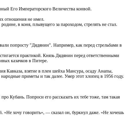
енный Его Императорского Величества конвой.
ых отношения не имел.
одине, в коня, плывущего за пароходом, стрелять не стал.
вали попросту "Дядянин". Например, как перед стрельбами в
остигается практикой. Князь Дядянин перед ответственными
ивых казачков в Питере.
ния Кавказа, взятие в плен шейха Мансура, осаду Анапы,
народные приметы и так далее. Умер этот хлопец в 1956 году.
 про Кубань. Попроси его рассказать их тебе тоже, там такая
. «Не хочу говорить», — сказал он, буркнул даже. «Не хочешь