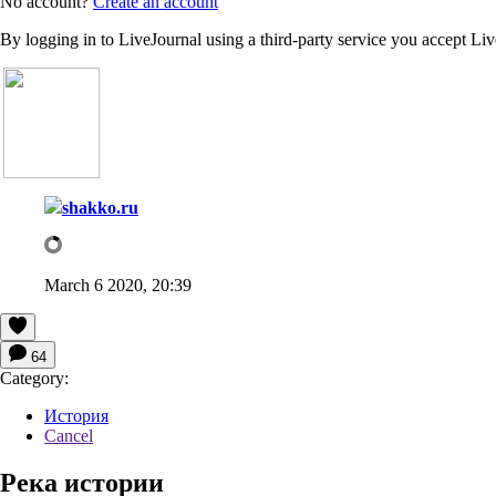
No account?
Create an account
By logging in to LiveJournal using a third-party service you accept Li
shakko.ru
March 6 2020, 20:39
64
Category:
История
Cancel
Река истории